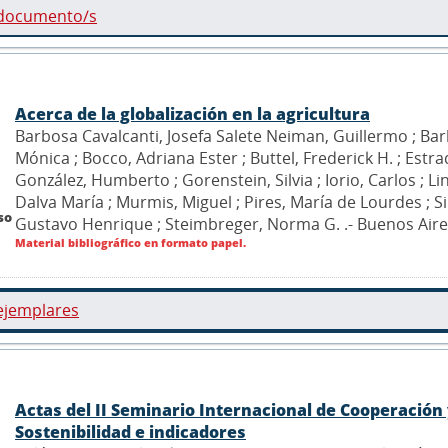
 documento/s
Acerca de la globalización en la agricultura
Barbosa Cavalcanti, Josefa Salete Neiman, Guillermo ; Barb
Mónica ; Bocco, Adriana Ester ; Buttel, Frederick H. ; Estrada
González, Humberto ; Gorenstein, Silvia ; Iorio, Carlos ; Li
Dalva María ; Murmis, Miguel ; Pires, María de Lourdes ; S
so
Gustavo Henrique ; Steimbreger, Norma G. .- Buenos Aire
Material bibliográfico en formato papel.
ejemplares
Actas del II Seminario Internacional de Cooperación
Sostenibilidad e indicadores