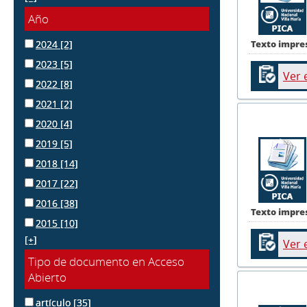
Año
Texto impre
2024
[2]
2023
[5]
Ver 
2022
[8]
2021
[2]
2020
[4]
2019
[5]
2018
[14]
2017
[22]
2016
[38]
Texto impre
2015
[10]
[+]
Ver 
Tipo de documento en Acceso
Abierto
artículo
[35]