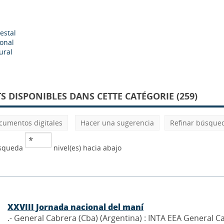
estal
onal
ural
 DISPONIBLES DANS CETTE CATÉGORIE (259)
cumentos digitales
Hacer una sugerencia
Refinar búsque
úsqueda
nivel(es) hacia abajo
XXVIII Jornada nacional del maní
.- General Cabrera (Cba) (Argentina) : INTA EEA General C