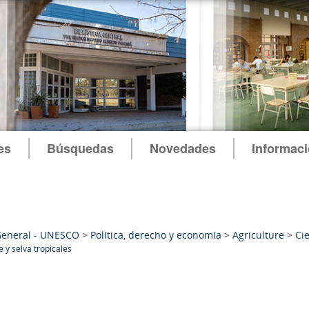
es
Búsquedas
Novedades
Informac
General - UNESCO
>
Política, derecho y economía
>
Agriculture
>
Cie
 y selva tropicales