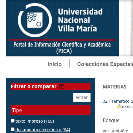
Inicio
Colecciones Especial
filtrar o comparar
MATERIAS
02 - Temático 
Bosque
Tipo
Bosque
texto impreso
[169]
documento electrónico
[64]
Ver también: