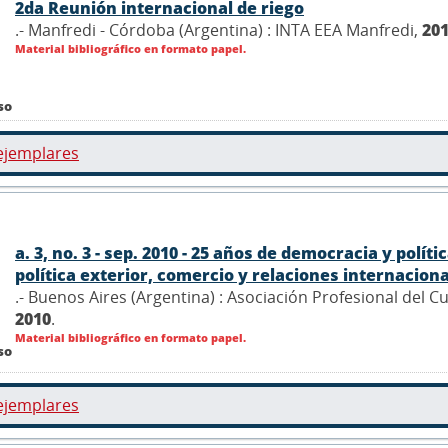
2da Reunión internacional de riego
.- Manfredi - Córdoba (Argentina) : INTA EEA Manfredi,
20
Material bibliográfico en formato papel.
so
ejemplares
a. 3, no. 3 - sep. 2010 - 25 años de democracia y polí
política exterior, comercio y relaciones internacionale
.- Buenos Aires (Argentina) : Asociación Profesional del 
2010
.
Material bibliográfico en formato papel.
so
ejemplares