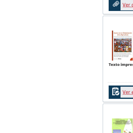
Ver
Texto impre
Ver 