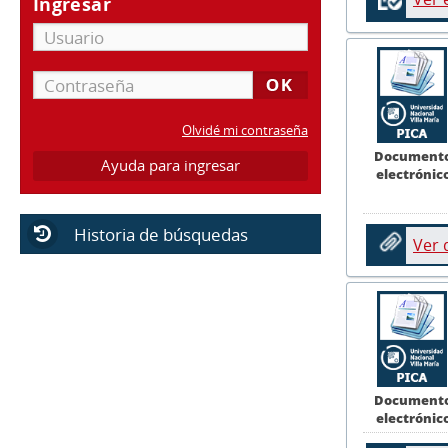
Ingresar
Olvidé mi contraseña
Document
Ayuda para ingresar
electrónic
Historia de búsquedas
Ver
Document
electrónic