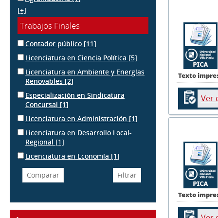
[+]
Trabajos Finales
Contador público
[11]
Licenciatura en Ciencia Política
[5]
Licenciatura en Ambiente y Energías
Texto impre
Renovables
[2]
Especialización en Sindicatura
Ver 
Concursal
[1]
Licenciatura en Administración
[1]
Licenciatura en Desarrollo Local-
Regional
[1]
Licenciatura en Economía
[1]
Texto impre
Ver 