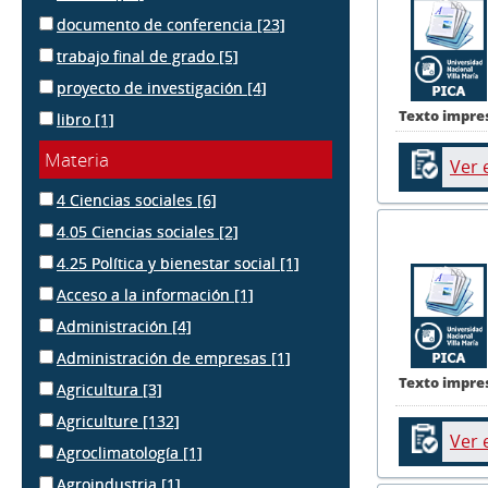
documento de conferencia
[23]
trabajo final de grado
[5]
proyecto de investigación
[4]
Texto impre
libro
[1]
Materia
Ver 
4 Ciencias sociales
[6]
4.05 Ciencias sociales
[2]
4.25 Política y bienestar social
[1]
Acceso a la información
[1]
Administración
[4]
Administración de empresas
[1]
Texto impre
Agricultura
[3]
Agriculture
[132]
Ver 
Agroclimatología
[1]
Agroindustria
[1]