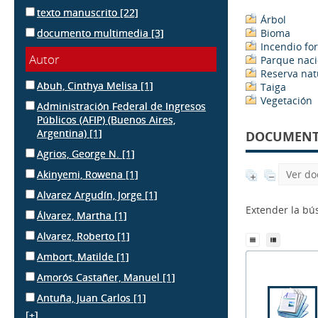
texto manuscrito
[22]
Árbol
documento multimedia
[3]
Bioma
Incendio for
Autor
Parque naci
Reserva nat
Abuh, Cinthya Melisa
[1]
Taiga
Vegetación
Administración Federal de Ingresos
Públicos (AFIP) (Buenos Aires,
Argentina)
[1]
DOCUMENTS
Agrios, George N.
[1]
Akinyemi, Rowena
[1]
Ver do
Alvarez Argudín, Jorge
[1]
Extender la b
Álvarez, Martha
[1]
Alvarez, Roberto
[1]
Ambort, Matilde
[1]
Amorós Castañer, Manuel
[1]
Antuña, Juan Carlos
[1]
[+]