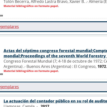
Tolón Becerra, Alfredo Lastra Bravo, Xavier B. .- Almería 
Material bibliográfico en formato papel.
so
ejemplares
Actas del séptimo congreso forestal mundial;Compt
mondial;Proceedings of the seventh World Forestry
Congreso Forestal Mundial (7; 4-18 de octubre de 1972; C
Argentina) .- Buenos Aires (Argentina) : El Congreso,
1972
.
Material bibliográfico en formato papel.
so
ejemplares
La actuación del contador público en su rol de audito
Llamosas, Camila .- ,
2017
.