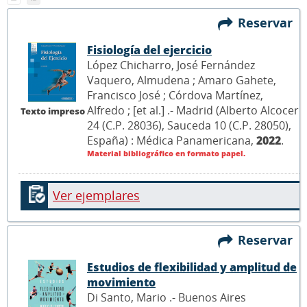
Reservar
Fisiología del ejercicio
López Chicharro, José Fernández
Vaquero, Almudena ; Amaro Gahete,
Francisco José ; Córdova Martínez,
Alfredo ; [et al.] .- Madrid (Alberto Alcocer
Texto impreso
24 (C.P. 28036), Sauceda 10 (C.P. 28050),
España) : Médica Panamericana,
2022
.
Material bibliográfico en formato papel.
Ver ejemplares
Reservar
Estudios de flexibilidad y amplitud de
movimiento
Di Santo, Mario .- Buenos Aires