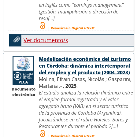
en inglés como “earnings management”
(gestión, manipulación o dirección de
resu[...]
| Repositorio Digital UNVM.
Ver documento/s
Modelización económica del turismo
en Córdoba: dinámica intertemporal
del empleo y el producto (2004–2023)
Molina, Efraín Casas, Nicolás ; Gasparini,
Mariana .- ,
2025
.
Documento
El estudio analiza la relación dinámica entre
electrónico
el empleo formal registrado y el valor
agregado bruto (VAB) en el sector turístico
de la provincia de Córdoba (Argentina),
focalizándose en el rubro Hoteles, Bares y
Restaurantes durante el período 2[...]
| Repositorio Digital UNVM.