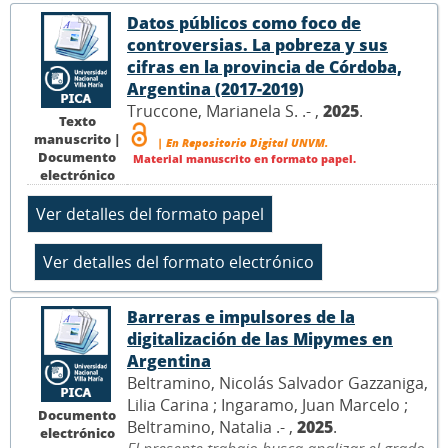
Datos públicos como foco de
controversias. La pobreza y sus
cifras en la provincia de Córdoba,
Argentina (2017-2019)
Truccone, Marianela S. .- ,
2025
.
Texto
manuscrito |
| En Repositorio Digital UNVM.
Documento
Material manuscrito en formato papel.
electrónico
Barreras e impulsores de la
digitalización de las Mipymes en
Argentina
Beltramino, Nicolás Salvador Gazzaniga,
Lilia Carina ; Ingaramo, Juan Marcelo ;
Documento
Beltramino, Natalia .- ,
2025
.
electrónico