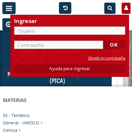
Ingresar
Olvidé mi contraseña
Ayuda para ingresar
MATERIAS
02 - Temático
General - UNESCO
>
Ciencia
>