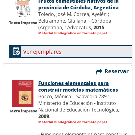
Frutos comestibles nativos de la
provincia de Córdoba, Argentina
Toledo, José M. Correa, Ayelén ;
Beltramone, Giuliana .- Córdoba
Texto impreso
(Argentina) : Advocatus,
2015
.
Material bibliográfico en formato papel.
Ver ejemplares
Reservar
Funciones elementales para
construir modelos matemáticos
Bocco, Mónica .- Saavedra 789 :
Ministerio de Educación - Instituto
Nacional de Educación Tecnológica,
Texto impreso
2009
.
Material bibliográfico en formato papel.
«Funciones elementales para construir