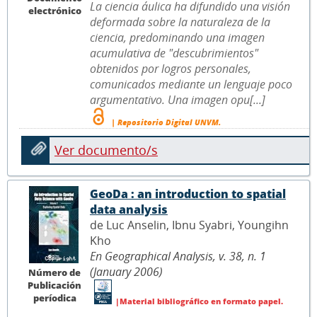
La ciencia áulica ha difundido una visión
electrónico
deformada sobre la naturaleza de la
ciencia, predominando una imagen
acumulativa de "descubrimientos"
obtenidos por logros personales,
comunicados mediante un lenguaje poco
argumentativo. Una imagen opu[...]
| Repositorio Digital UNVM.
Ver documento/s
GeoDa : an introduction to spatial
data analysis
de Luc Anselin, Ibnu Syabri, Youngihn
Kho
En Geographical Analysis, v. 38, n. 1
(January 2006)
Número de
Publicación
períodica
|Material bibliográfico en formato papel.