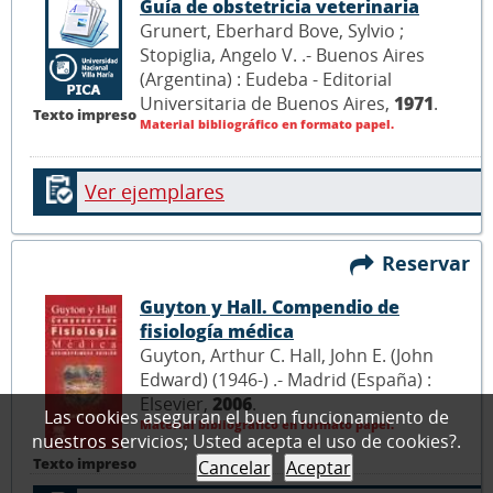
Guía de obstetricia veterinaria
Grunert, Eberhard Bove, Sylvio ;
Stopiglia, Angelo V. .- Buenos Aires
(Argentina) : Eudeba - Editorial
Universitaria de Buenos Aires,
1971
.
Texto impreso
Material bibliográfico en formato papel.
Ver ejemplares
Reservar
Guyton y Hall. Compendio de
fisiología médica
Guyton, Arthur C. Hall, John E. (John
Edward) (1946-) .- Madrid (España) :
Elsevier,
2006
.
Las cookies aseguran el buen funcionamiento de
Material bibliográfico en formato papel.
nuestros servicios; Usted acepta el uso de cookies?.
Texto impreso
Cancelar
Aceptar