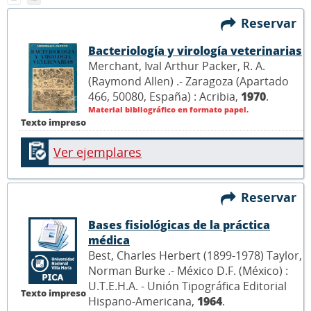
Reservar
Bacteriología y virología veterinarias
Merchant, Ival Arthur Packer, R. A.
(Raymond Allen) .- Zaragoza (Apartado
466, 50080, España) : Acribia,
1970
.
Material bibliográfico en formato papel.
Texto impreso
Ver ejemplares
Reservar
Bases fisiológicas de la práctica
médica
Best, Charles Herbert (1899-1978) Taylor,
Norman Burke .- México D.F. (México) :
U.T.E.H.A. - Unión Tipográfica Editorial
Texto impreso
Hispano-Americana,
1964
.