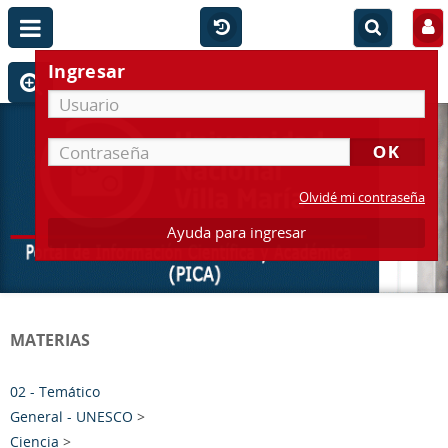
Ingresar
Olvidé mi contraseña
Ayuda para ingresar
MATERIAS
02 - Temático
General - UNESCO
>
Ciencia
>