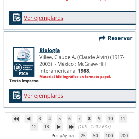
Ver ejemplares
Reservar
Biología
Villee, Claude A. (Claude Alvin) (1917-
2003) .- México : McGraw-Hill
Interamericana,
1988
.
Material bibliográfico en formato papel.
Texto impreso
Ver ejemplares
3
4
5
6
7
8
9
10
11
12
13
(106 - 120 / 633)
Por página :
25
50
100
200