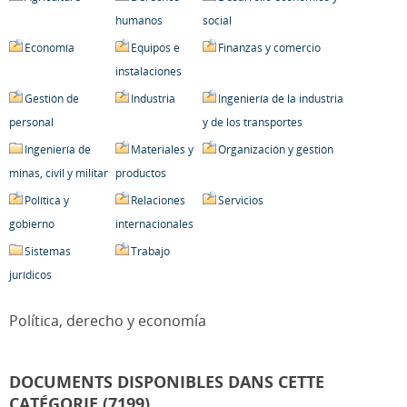
humanos
social
Economía
Equipos e
Finanzas y comercio
instalaciones
Gestión de
Industria
Ingeniería de la industria
personal
y de los transportes
Ingeniería de
Materiales y
Organización y gestión
minas, civil y militar
productos
Política y
Relaciones
Servicios
gobierno
internacionales
Sistemas
Trabajo
jurídicos
Política, derecho y economía
DOCUMENTS DISPONIBLES DANS CETTE
CATÉGORIE (7199)