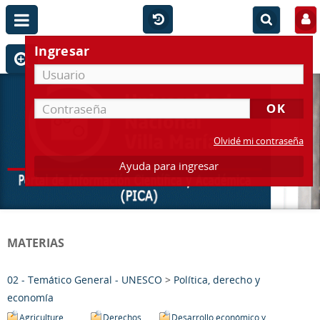
Ingresar
Olvidé mi contraseña
Ayuda para ingresar
MATERIAS
02 - Temático General - UNESCO
>
Política, derecho y
economía
Agriculture
Derechos
Desarrollo económico y