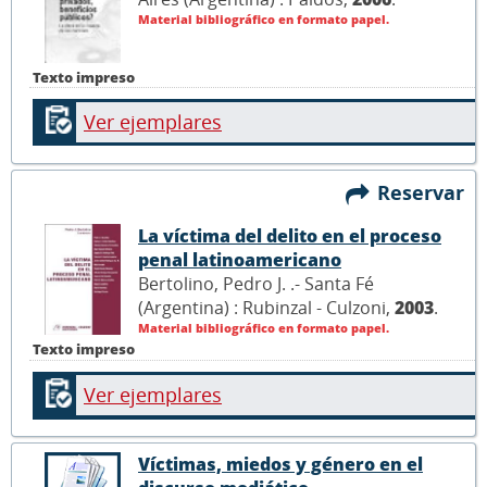
Material bibliográfico en formato papel.
Texto impreso
Ver ejemplares
Reservar
La víctima del delito en el proceso
penal latinoamericano
Bertolino, Pedro J. .- Santa Fé
(Argentina) : Rubinzal - Culzoni,
2003
.
Material bibliográfico en formato papel.
Texto impreso
Ver ejemplares
Víctimas, miedos y género en el