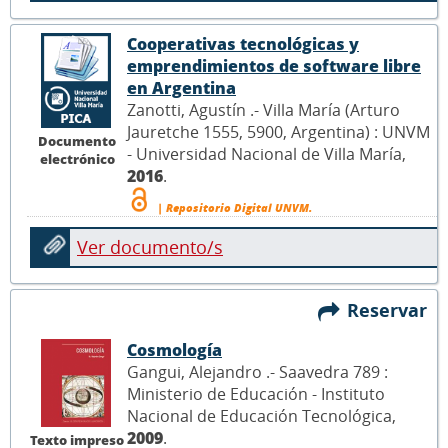
Cooperativas tecnológicas y
emprendimientos de software libre
en Argentina
Zanotti, Agustín .- Villa María (Arturo
Jauretche 1555, 5900, Argentina) : UNVM
Documento
- Universidad Nacional de Villa María,
electrónico
2016
.
| Repositorio Digital UNVM.
Ver documento/s
Reservar
Cosmología
Gangui, Alejandro .- Saavedra 789 :
Ministerio de Educación - Instituto
Nacional de Educación Tecnológica,
2009
.
Texto impreso