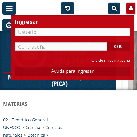
Ingresar
Olvidé mi contraseña
Ayuda para ingresar
MATERIAS
02 - Temático General -
UNESCO
>
Ciencia
>
Ciencias
naturales
>
Botánica
>