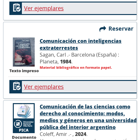
Ver ejemplares
Reservar
Comunicación con inteligencias
extraterrestes
Sagan, Carl .- Barcelona (España) :
Planeta,
1984
.
Material bibliográfico en formato papel.
Texto impreso
Ver ejemplares
Comunicación de las ciencias como
derecho al conocimiento: modos,
medios y géneros en una universidad
pública del interior argentino
Coleff, Amir .- ,
2024
.
Documento