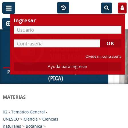
Ingresar
Olvidé mi contraseña
Ayuda para ingresar
MATERIAS
02 - Temático General -
UNESCO
>
Ciencia
>
Ciencias
naturales
>
Botánica
>