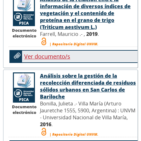
información de diversos índices de
vegetación y el contenido de
proteína en el grano de trigo
(Triticum aestivum L.)
Documento
Farrell, Mauricio .- ,
2019
.
electrónico
| Repositorio Digital UNVM.
Ver documento/s
Análisis sobre la gestión de la
recolección diferenciada de residuos
sólidos urbanos en San Carlos de
Bariloche
Bonilla, Julieta .- Villa María (Arturo
Documento
Jauretche 1555, 5900, Argentina) : UNVM
electrónico
- Universidad Nacional de Villa María,
2016
.
| Repositorio Digital UNVM.