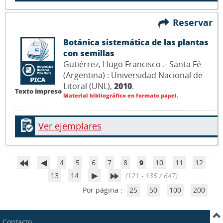
Reservar
Botánica sistemática de las plantas
con semillas
Gutiérrez, Hugo Francisco .- Santa Fé
(Argentina) : Universidad Nacional de
Litoral (UNL),
2010
.
Texto impreso
Material bibliográfico en formato papel.
Ver ejemplares
4
5
6
7
8
9
10
11
12
13
14
(121 - 135 / 647)
Por página :
25
50
100
200
Contacto