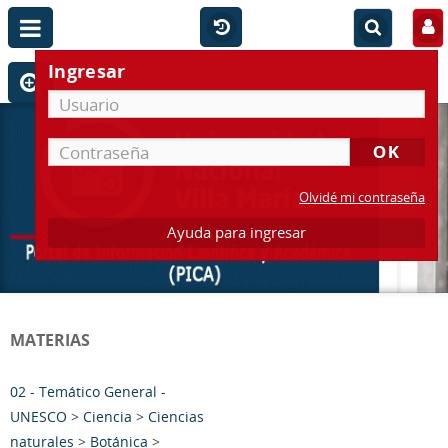
Ingresar
Olvidé mi contraseña
Ayuda para ingresar
MATERIAS
02 - Temático General -
UNESCO
>
Ciencia
>
Ciencias
naturales
>
Botánica
>