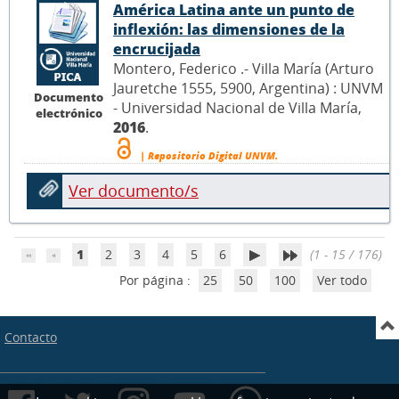
América Latina ante un punto de
inflexión: las dimensiones de la
encrucijada
Montero, Federico .- Villa María (Arturo
Jauretche 1555, 5900, Argentina) : UNVM
Documento
- Universidad Nacional de Villa María,
electrónico
2016
.
| Repositorio Digital UNVM.
Ver documento/s
1
2
3
4
5
6
(1 - 15 / 176)
Por página :
25
50
100
Ver todo
Contacto