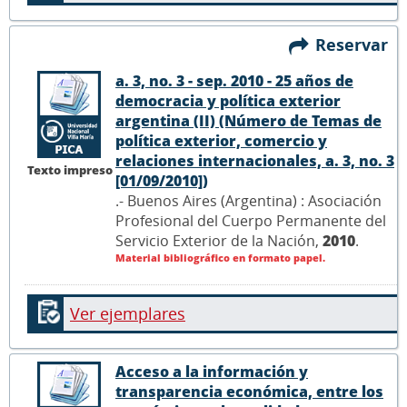
Reservar
a. 3, no. 3 - sep. 2010 - 25 años de
democracia y política exterior
argentina (II) (Número de Temas de
política exterior, comercio y
relaciones internacionales, a. 3, no. 3
Texto impreso
[01/09/2010])
.- Buenos Aires (Argentina) : Asociación
Profesional del Cuerpo Permanente del
Servicio Exterior de la Nación,
2010
.
Material bibliográfico en formato papel.
Ver ejemplares
Acceso a la información y
transparencia económica, entre los