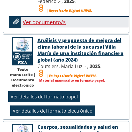
Federico .- ,
2025
.
| Repositorio Digital UNVM.
Ver documento/s
Análisis y propuesta de mejora del
clima laboral de la sucursal Villa
María de una institución financiera
global (año 2024)
Coutsiers, María Luz .- ,
2025
.
Texto
manuscrito |
| En Repositorio Digital UNVM.
Documento
Material manuscrito en formato papel.
electrónico
Cuerpos, sexualidades y salud en