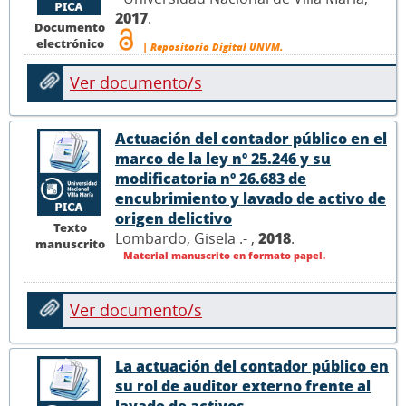
2017
.
Documento
electrónico
| Repositorio Digital UNVM.
Ver documento/s
Actuación del contador público en el
marco de la ley nº 25.246 y su
modificatoria nº 26.683 de
encubrimiento y lavado de activo de
origen delictivo
Texto
Lombardo, Gisela .- ,
2018
.
manuscrito
Material manuscrito en formato papel.
Ver documento/s
La actuación del contador público en
su rol de auditor externo frente al
lavado de activos