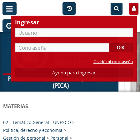
Ingresar
Olvidé mi contraseña
Ayuda para ingresar
MATERIAS
02 - Temático General - UNESCO
>
Política, derecho y economía
>
Gestión de personal
>
Personal
>