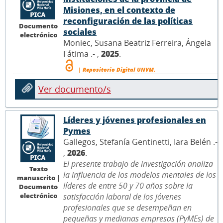
Misiones, en el contexto de
reconfiguración de las políticas
Documento
sociales
electrónico
Moniec, Susana Beatriz Ferreira, Ángela
Fátima .- ,
2025
.
| Repositorio Digital UNVM.
Ver documento/s
Líderes y jóvenes profesionales en
Pymes
Gallegos, Stefanía Gentinetti, Iara Belén .-
,
2026
.
El presente trabajo de investigación analiza
Texto
la influencia de los modelos mentales de los
manuscrito |
líderes de entre 50 y 70 años sobre la
Documento
electrónico
satisfacción laboral de los jóvenes
profesionales que se desempeñan en
pequeñas y medianas empresas (PyMEs) de