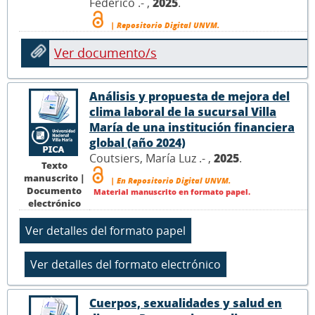
Federico .- ,
2025
.
| Repositorio Digital UNVM.
Ver documento/s
Análisis y propuesta de mejora del
clima laboral de la sucursal Villa
María de una institución financiera
global (año 2024)
Coutsiers, María Luz .- ,
2025
.
Texto
manuscrito |
| En Repositorio Digital UNVM.
Documento
Material manuscrito en formato papel.
electrónico
Cuerpos, sexualidades y salud en