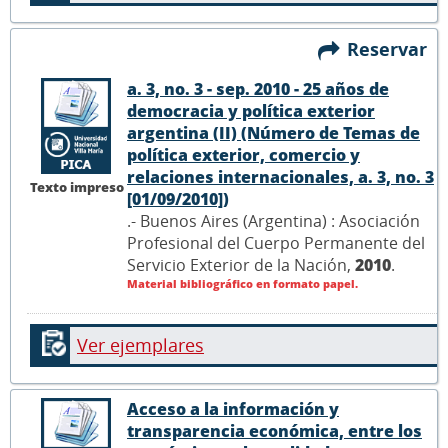
Reservar
a. 3, no. 3 - sep. 2010 - 25 años de
democracia y política exterior
argentina (II) (Número de Temas de
política exterior, comercio y
relaciones internacionales, a. 3, no. 3
Texto impreso
[01/09/2010])
.- Buenos Aires (Argentina) : Asociación
Profesional del Cuerpo Permanente del
Servicio Exterior de la Nación,
2010
.
Material bibliográfico en formato papel.
Ver ejemplares
Acceso a la información y
transparencia económica, entre los