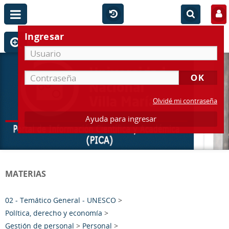
Ingresar
Olvidé mi contraseña
Ayuda para ingresar
MATERIAS
02 - Temático General - UNESCO
>
Política, derecho y economía
>
Gestión de personal
>
Personal
>