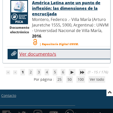
América Latina ante un punto de
inflexión: las dimensiones de la
encrucijada
Montero, Federico .- Villa María (Arturo
Jauretche 1555, 5900, Argentina) : UNVM
Documento
- Universidad Nacional de Villa María,
electrónico
2016
.
| Repositorio Digital UNVM.
Ver documento/s
1
2
3
4
5
6
(1 - 15 / 176)
Por página :
25
50
100
Ver todo
Contacto