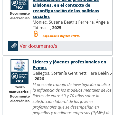
Misiones, en el contexto de
reconfiguración de las políticas
Documento
sociales
electrónico
Moniec, Susana Beatriz Ferreira, Ángela
Fátima .- ,
2025
.
| Repositorio Digital UNVM.
Ver documento/s
Líderes y jóvenes profesionales en
Pymes
Gallegos, Stefanía Gentinetti, Iara Belén .-
,
2026
.
El presente trabajo de investigación analiza
Texto
la influencia de los modelos mentales de los
manuscrito |
líderes de entre 50 y 70 años sobre la
Documento
electrónico
satisfacción laboral de los jóvenes
profesionales que se desempeñan en
pequeñas y medianas empresas (PyMEs) de