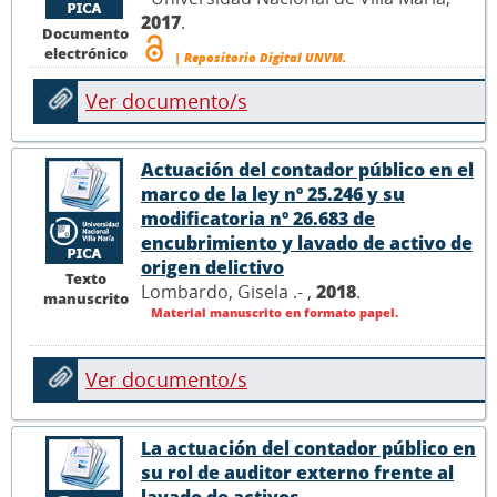
2017
.
Documento
electrónico
| Repositorio Digital UNVM.
Ver documento/s
Actuación del contador público en el
marco de la ley nº 25.246 y su
modificatoria nº 26.683 de
encubrimiento y lavado de activo de
origen delictivo
Texto
Lombardo, Gisela .- ,
2018
.
manuscrito
Material manuscrito en formato papel.
Ver documento/s
La actuación del contador público en
su rol de auditor externo frente al
lavado de activos