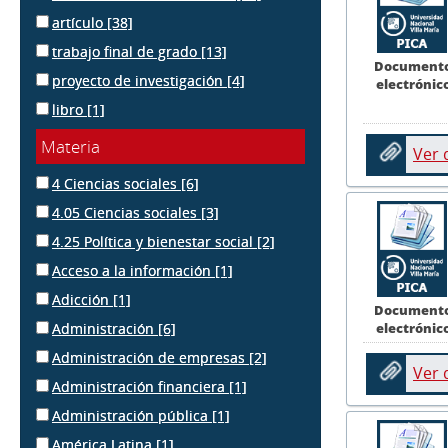
artículo
[38]
trabajo final de grado
[13]
Document
proyecto de investigación
[4]
electrónic
libro
[1]
Materia
Ver
4 Ciencias sociales
[6]
4.05 Ciencias sociales
[3]
4.25 Política y bienestar social
[2]
Acceso a la información
[1]
Adicción
[1]
Document
electrónic
Administración
[6]
Administración de empresas
[2]
Ver
Administración financiera
[1]
Administración pública
[1]
América Latina
[1]