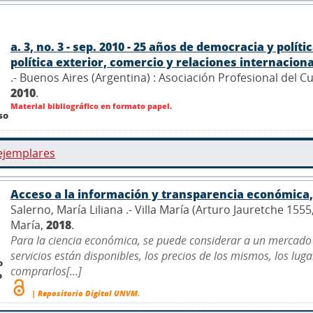
a. 3, no. 3 - sep. 2010 - 25 años de democracia y polí
política exterior, comercio y relaciones internacionale
.- Buenos Aires (Argentina) : Asociación Profesional del 
2010
.
Material bibliográfico en formato papel.
so
ejemplares
Acceso a la información y transparencia económica, 
Salerno, María Liliana .- Villa María (Arturo Jauretche 155
María,
2018
.
Para la ciencia económica, se puede considerar a un mercado
servicios están disponibles, los precios de los mismos, los lu
o
comprarlos[...]
o
| Repositorio Digital UNVM.