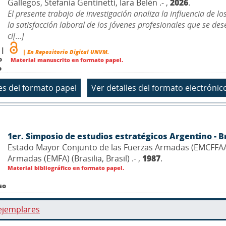
Gallegos, Stefanía Gentinetti, Iara Belén .- ,
2026
.
El presente trabajo de investigación analiza la influencia de l
la satisfacción laboral de los jóvenes profesionales que se
ci[...]
 |
| En Repositorio Digital UNVM.
o
Material manuscrito en formato papel.
o
1er. Simposio de estudios estratégicos Argentino - B
Estado Mayor Conjunto de las Fuerzas Armadas (EMCFFAA)
Armadas (EMFA) (Brasilia, Brasil) .- ,
1987
.
Material bibliográfico en formato papel.
so
ejemplares