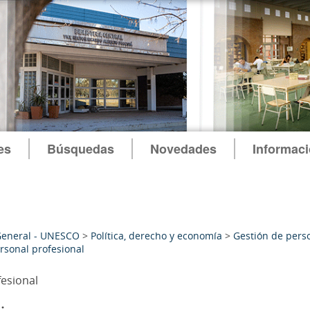
es
Búsquedas
Novedades
Informac
General - UNESCO
>
Política, derecho y economía
>
Gestión de pers
rsonal profesional
fesional
: