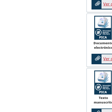
Ver
Document
electrónic
Ver
Texto
manuscrit