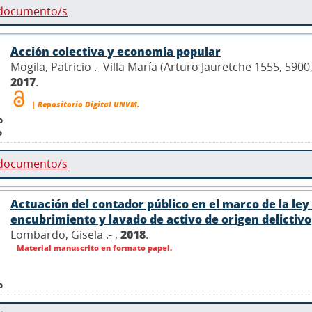
 documento/s
Acción colectiva y economía popular
Mogila, Patricio .- Villa María (Arturo Jauretche 1555, 590
2017
.
| Repositorio Digital UNVM.
o
o
 documento/s
Actuación del contador público en el marco de la ley 
encubrimiento y lavado de activo de origen delictivo
Lombardo, Gisela .- ,
2018
.
Material manuscrito en formato papel.
o