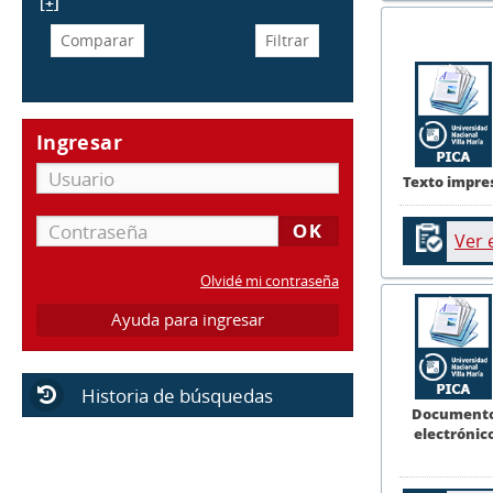
[+]
Ingresar
Texto impre
Ver 
Olvidé mi contraseña
Ayuda para ingresar
Historia de búsquedas
Document
electrónic