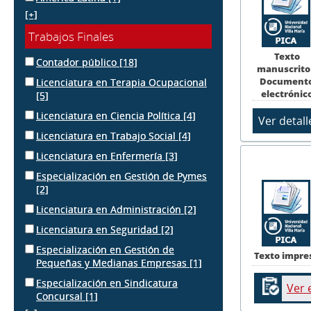
[+]
Trabajos Finales
Texto
Contador público
[18]
manuscrito
Document
Licenciatura en Terapia Ocupacional
electrónic
[5]
Licenciatura en Ciencia Política
[4]
Licenciatura en Trabajo Social
[4]
Licenciatura en Enfermería
[3]
Especialización en Gestión de Pymes
[2]
Licenciatura en Administración
[2]
Licenciatura en Seguridad
[2]
Especialización en Gestión de
Texto impre
Pequeñas y Medianas Empresas
[1]
Especialización en Sindicatura
Ver 
Concursal
[1]