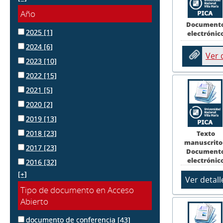
Año
Document
2025
[1]
electrónic
2024
[6]
Ver
2023
[10]
2022
[15]
2021
[5]
2020
[2]
2019
[13]
2018
[23]
Texto
manuscrito
2017
[23]
Document
electrónic
2016
[32]
[+]
Tipo de documento en Acceso
Abierto
documento de conferencia
[43]