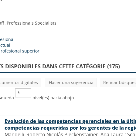
aff ;Professionals Specialists
fesional
ectual
rofesional superior
 DISPONIBLES DANS CETTE CATÉGORIE (175)
cumentos digitales
Hacer una sugerencia
Refinar búsque
úsqueda
nivel(es) hacia abajo
Evolución de las competencias gerenciales en la últ
competencias requeridas por los gerentes de la reg
Mandelli, Roberto Nicolás Pieckenstainer, Ana Laura ; Scor