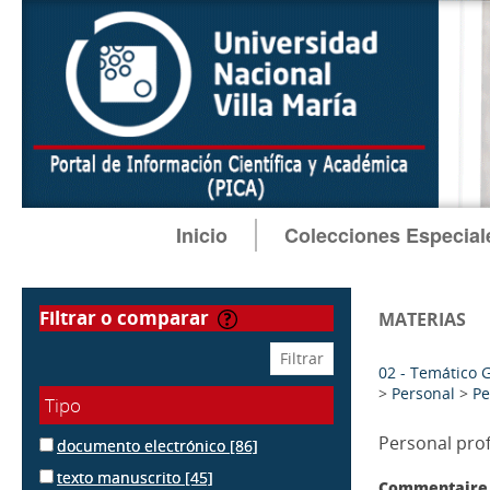
Inicio
Colecciones Especial
filtrar o comparar
MATERIAS
02 - Temático 
>
Personal
>
Pe
Tipo
Personal pro
documento electrónico
[86]
texto manuscrito
[45]
Commentaire 