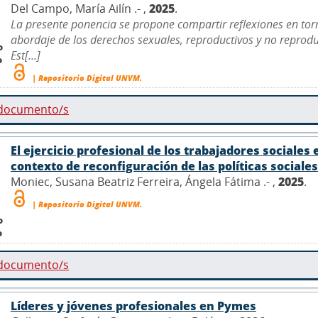
Del Campo, María Ailín .- ,
2025
.
La presente ponencia se propone compartir reflexiones en torn
abordaje de los derechos sexuales, reproductivos y no reprodu
o
Est[...]
o
| Repositorio Digital UNVM.
 documento/s
El ejercicio profesional de los trabajadores sociales 
contexto de reconfiguración de las políticas sociales
Moniec, Susana Beatriz Ferreira, Ángela Fátima .- ,
2025
.
| Repositorio Digital UNVM.
o
o
 documento/s
Líderes y jóvenes profesionales en Pymes