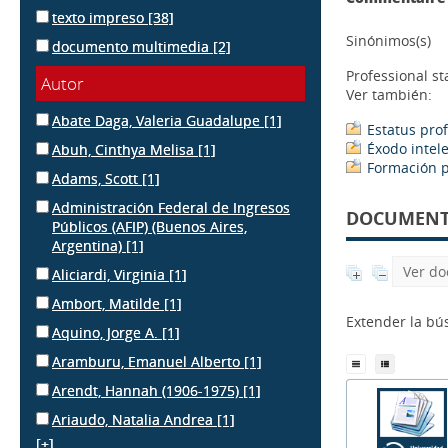
texto impreso
[38]
Sinónimos(s)
documento multimedia
[2]
Professional st
Autor
Ver también:
Abate Daga, Valeria Guadalupe
[1]
Estatus pro
Éxodo intel
Abuh, Cinthya Melisa
[1]
Formación p
Adams, Scott
[1]
Administración Federal de Ingresos
DOCUMENTS
Públicos (AFIP) (Buenos Aires,
Argentina)
[1]
Ver do
Aliciardi, Virginia
[1]
Ambort, Matilde
[1]
Extender la b
Aquino, Jorge A.
[1]
Aramburu, Emanuel Alberto
[1]
Arendt, Hannah (1906-1975)
[1]
Ariaudo, Natalia Andrea
[1]
[+]