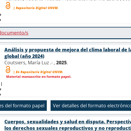
| Repositorio Digital UNVM.
o
o
 documento/s
Análisis y propuesta de mejora del clima laboral de l
global (año 2024)
Coutsiers, María Luz .- ,
2025
.
| En Repositorio Digital UNVM.
Material manuscrito en formato papel.
 |
o
o
Cuerpos, sexualidades y salud en disputa. Perspecti
los derechos sexuales reproductivos y no reproducti