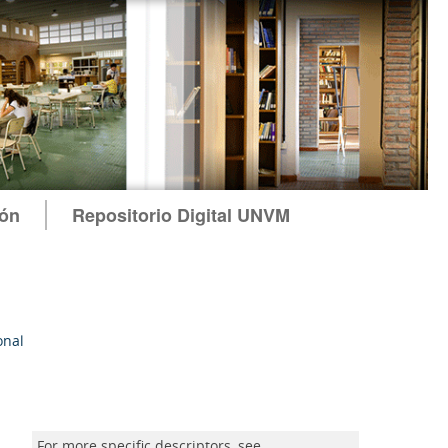
ión
Repositorio Digital UNVM
onal
For more specific descriptors, see