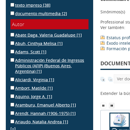
texto impreso
[38]
Sinónimos(s)
documento multimedia
[2]
Professional st
Autor
Ver también:
Abate Daga, Valeria Guadalupe
[1]
Estatus pro
Éxodo intel
Abuh, Cinthya Melisa
[1]
Formación p
Adams, Scott
[1]
Administración Federal de Ingresos
DOCUMENTS
Públicos (AFIP) (Buenos Aires,
Argentina)
[1]
Ver do
Aliciardi, Virginia
[1]
Ambort, Matilde
[1]
Extender la b
Aquino, Jorge A.
[1]
Aramburu, Emanuel Alberto
[1]
Arendt, Hannah (1906-1975)
[1]
Ariaudo, Natalia Andrea
[1]
[+]