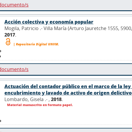
 documento/s
Acción colectiva y economía popular
Mogila, Patricio .- Villa María (Arturo Jauretche 1555, 590
2017
.
| Repositorio Digital UNVM.
o
o
 documento/s
Actuación del contador público en el marco de la ley 
encubrimiento y lavado de activo de origen delictivo
Lombardo, Gisela .- ,
2018
.
Material manuscrito en formato papel.
o