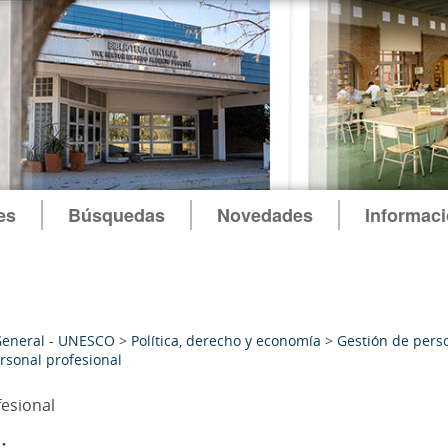
es
Búsquedas
Novedades
Informac
General - UNESCO
>
Política, derecho y economía
>
Gestión de pers
rsonal profesional
fesional
: