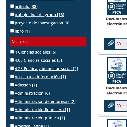
artículo
[38]
trabajo final de grado
[13]
Document
proyecto de investigación
[4]
electrónic
libro
[1]
Materia
Ver
4 Ciencias sociales
[6]
4.05 Ciencias sociales
[3]
4.25 Política y bienestar social
[2]
Acceso a la información
[1]
Adicción
[1]
Document
electrónic
Administración
[6]
Administración de empresas
[2]
Ver
Administración financiera
[1]
Administración pública
[1]
América Latina
[1]