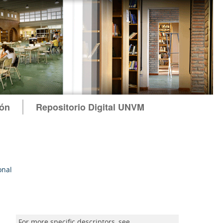
ión
Repositorio Digital UNVM
onal
For more specific descriptors, see