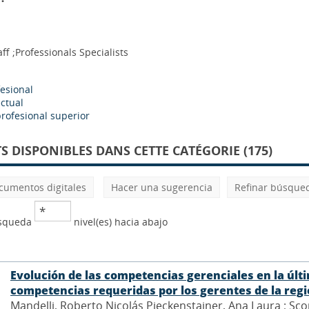
aff ;Professionals Specialists
fesional
ectual
rofesional superior
 DISPONIBLES DANS CETTE CATÉGORIE (175)
cumentos digitales
Hacer una sugerencia
Refinar búsque
úsqueda
nivel(es) hacia abajo
Evolución de las competencias gerenciales en la últ
competencias requeridas por los gerentes de la reg
Mandelli, Roberto Nicolás Pieckenstainer, Ana Laura ; Scor