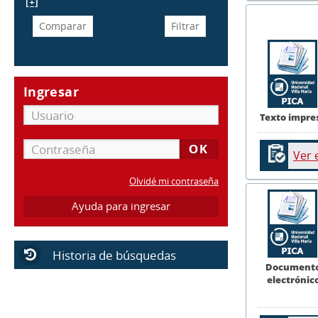
[+]
Ingresar
Texto impre
Ver 
Olvidé mi contraseña
Ayuda para ingresar
Historia de búsquedas
Document
electrónic