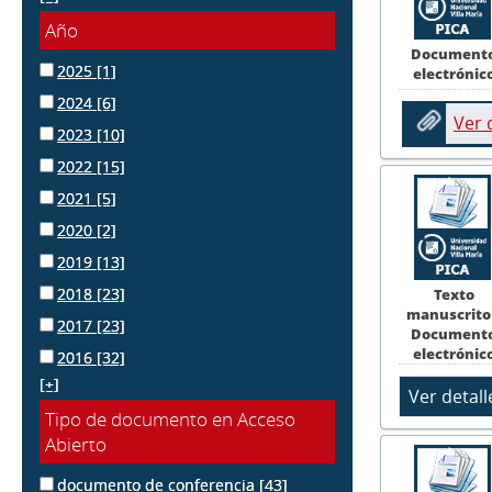
Año
Document
2025
[1]
electrónic
2024
[6]
Ver
2023
[10]
2022
[15]
2021
[5]
2020
[2]
2019
[13]
2018
[23]
Texto
manuscrito
2017
[23]
Document
electrónic
2016
[32]
[+]
Tipo de documento en Acceso
Abierto
documento de conferencia
[43]