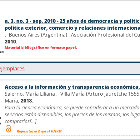
a. 3, no. 3 - sep. 2010 - 25 años de democracia y polí
política exterior, comercio y relaciones internacionale
.- Buenos Aires (Argentina) : Asociación Profesional del 
2010
.
Material bibliográfico en formato papel.
so
ejemplares
Acceso a la información y transparencia económica, 
Salerno, María Liliana .- Villa María (Arturo Jauretche 155
María,
2018
.
Para la ciencia económica, se puede considerar a un mercado
servicios están disponibles, los precios de los mismos, los lu
o
comprarlos[...]
o
| Repositorio Digital UNVM.