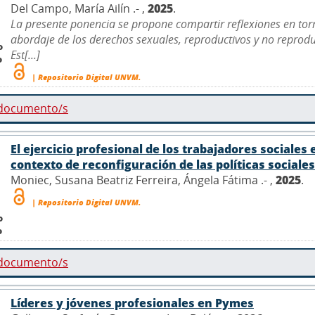
Del Campo, María Ailín .- ,
2025
.
La presente ponencia se propone compartir reflexiones en torn
abordaje de los derechos sexuales, reproductivos y no reprodu
o
Est[...]
o
| Repositorio Digital UNVM.
 documento/s
El ejercicio profesional de los trabajadores sociales 
contexto de reconfiguración de las políticas sociales
Moniec, Susana Beatriz Ferreira, Ángela Fátima .- ,
2025
.
| Repositorio Digital UNVM.
o
o
 documento/s
Líderes y jóvenes profesionales en Pymes