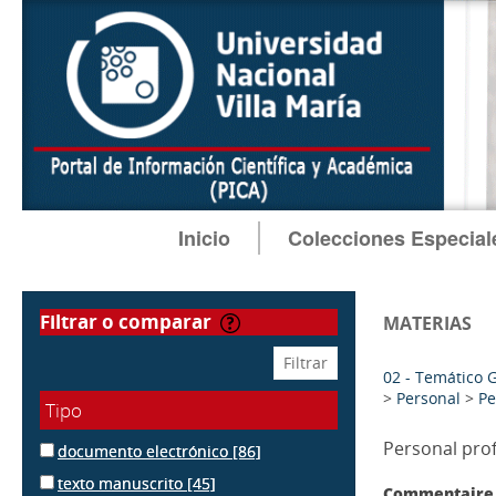
Inicio
Colecciones Especial
filtrar o comparar
MATERIAS
02 - Temático 
>
Personal
>
Pe
Tipo
Personal pro
documento electrónico
[86]
texto manuscrito
[45]
Commentaire 