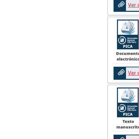
Ver
Document
electrónic
Ver
Texto
manuscrit