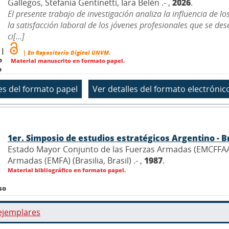
Gallegos, Stefanía Gentinetti, Iara Belén .- ,
2026
.
El presente trabajo de investigación analiza la influencia de l
la satisfacción laboral de los jóvenes profesionales que se
ci[...]
 |
| En Repositorio Digital UNVM.
o
Material manuscrito en formato papel.
o
1er. Simposio de estudios estratégicos Argentino - B
Estado Mayor Conjunto de las Fuerzas Armadas (EMCFFAA)
Armadas (EMFA) (Brasilia, Brasil) .- ,
1987
.
Material bibliográfico en formato papel.
so
ejemplares