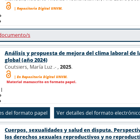
| Repositorio Digital UNVM.
o
o
 documento/s
Análisis y propuesta de mejora del clima laboral de l
global (año 2024)
Coutsiers, María Luz .- ,
2025
.
| En Repositorio Digital UNVM.
Material manuscrito en formato papel.
 |
o
o
Cuerpos, sexualidades y salud en disputa. Perspecti
los derechos sexuales reproductivos y no reproducti