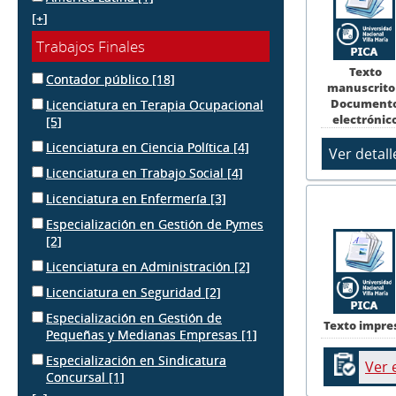
[+]
Trabajos Finales
Texto
Contador público
[18]
manuscrito
Document
Licenciatura en Terapia Ocupacional
electrónic
[5]
Licenciatura en Ciencia Política
[4]
Licenciatura en Trabajo Social
[4]
Licenciatura en Enfermería
[3]
Especialización en Gestión de Pymes
[2]
Licenciatura en Administración
[2]
Licenciatura en Seguridad
[2]
Especialización en Gestión de
Texto impre
Pequeñas y Medianas Empresas
[1]
Especialización en Sindicatura
Ver 
Concursal
[1]