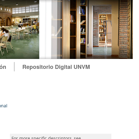
ión
Repositorio Digital UNVM
onal
For more specific descriptors, see