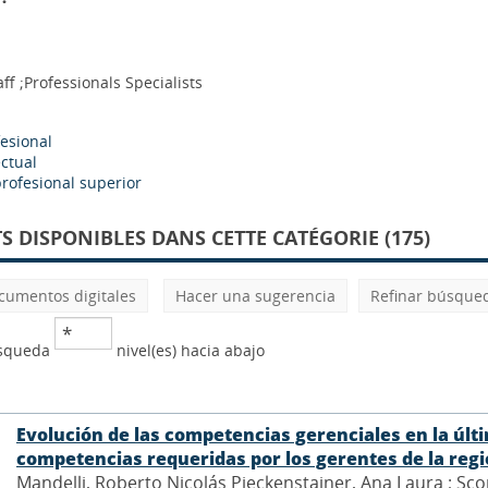
aff ;Professionals Specialists
fesional
ectual
rofesional superior
 DISPONIBLES DANS CETTE CATÉGORIE (175)
cumentos digitales
Hacer una sugerencia
Refinar búsque
úsqueda
nivel(es) hacia abajo
Evolución de las competencias gerenciales en la últ
competencias requeridas por los gerentes de la reg
Mandelli, Roberto Nicolás Pieckenstainer, Ana Laura ; Scor