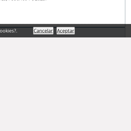
cookies?.
Cancelar
Aceptar
a sucursal Villa María de una institución financiera
vas y discursos puestos en juego en el abordaje de
vos desde la Atención Primaria de la Salud