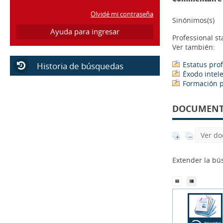
texto impreso
[38]
Sinónimos(s)
documento multimedia
[2]
Professional st
Autor
Ver también:
Abate Daga, Valeria Guadalupe
[1]
Estatus pro
Abuh, Cinthya Melisa
[1]
Éxodo intel
Formación p
Adams, Scott
[1]
Administración Federal de Ingresos
DOCUMENTS
Públicos (AFIP) (Buenos Aires,
Argentina)
[1]
Aliciardi, Virginia
[1]
Ver do
Ambort, Matilde
[1]
Extender la b
Aquino, Jorge A.
[1]
Aramburu, Emanuel Alberto
[1]
Arendt, Hannah (1906-1975)
[1]
Ariaudo, Natalia Andrea
[1]
[+]