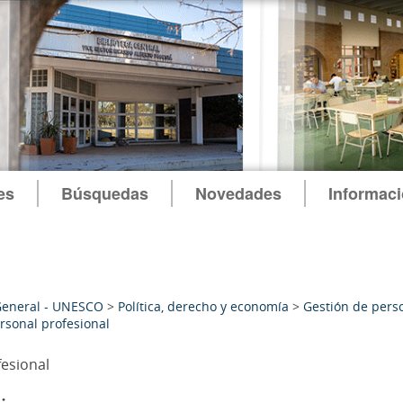
es
Búsquedas
Novedades
Informac
General - UNESCO
>
Política, derecho y economía
>
Gestión de pers
rsonal profesional
fesional
: