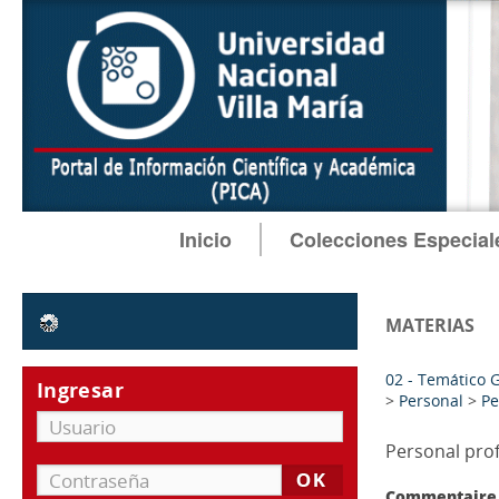
Inicio
Colecciones Especial
filtrar o comparar
MATERIAS
02 - Temático 
>
Personal
>
Pe
Tipo
Personal pro
documento electrónico
[86]
texto manuscrito
[45]
Commentaire 