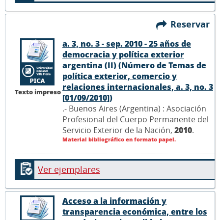
Reservar
a. 3, no. 3 - sep. 2010 - 25 años de
democracia y política exterior
argentina (II) (Número de Temas de
política exterior, comercio y
relaciones internacionales, a. 3, no. 3
Texto impreso
[01/09/2010])
.- Buenos Aires (Argentina) : Asociación
Profesional del Cuerpo Permanente del
Servicio Exterior de la Nación,
2010
.
Material bibliográfico en formato papel.
Ver ejemplares
Acceso a la información y
transparencia económica, entre los