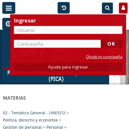
Ingresar
Olvidé mi contraseña
Ayuda para ingresar
MATERIAS
02 - Temático General - UNESCO
>
Política, derecho y economía
>
Gestión de personal
>
Personal
>