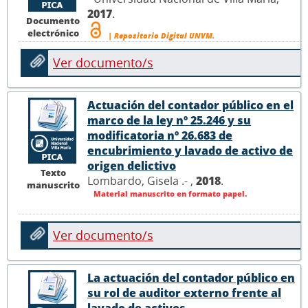
2017
.
Documento
electrónico
| Repositorio Digital UNVM.
Ver documento/s
Actuación del contador público en el
marco de la ley nº 25.246 y su
modificatoria nº 26.683 de
encubrimiento y lavado de activo de
origen delictivo
Texto
Lombardo, Gisela .- ,
2018
.
manuscrito
Material manuscrito en formato papel.
Ver documento/s
La actuación del contador público en
su rol de auditor externo frente al
lavado de activos