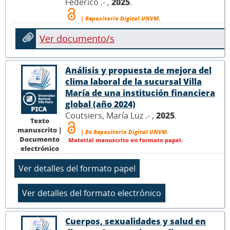
Federico .- ,
2025
.
| Repositorio Digital UNVM.
Ver documento/s
Análisis y propuesta de mejora del
clima laboral de la sucursal Villa
María de una institución financiera
global (año 2024)
Coutsiers, María Luz .- ,
2025
.
Texto
manuscrito |
| En Repositorio Digital UNVM.
Documento
Material manuscrito en formato papel.
electrónico
Cuerpos, sexualidades y salud en