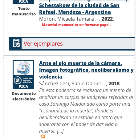
Schestakow de la ciudad de San
Texto
Rafael, Mendoza - Argentina
manuscrito
Morón, Micaela Tamara .- ,
2022
.
Material manuscrito en formato papel.
Ver ejemplares
Ante el ojo muerto de la cámara.
Imagen fotográfica, neoliberalismo y
violencia
Sánchez Ceci, Pablo Daniel .- ,
2018
.
En esta ponencia se realizara un intento de
Documento
analizar un corpus de imágenes referidas al
electrónico
caso Santiago Maldonado como parte una
“economía de la muerte”, donde el
neoliberalismo se estable en tanto que
soberanía con el poder de dar vida o
muerte, [...]