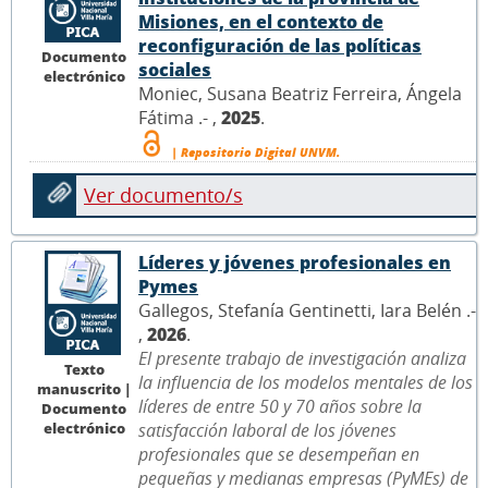
Misiones, en el contexto de
reconfiguración de las políticas
Documento
sociales
electrónico
Moniec, Susana Beatriz Ferreira, Ángela
Fátima .- ,
2025
.
| Repositorio Digital UNVM.
Ver documento/s
Líderes y jóvenes profesionales en
Pymes
Gallegos, Stefanía Gentinetti, Iara Belén .-
,
2026
.
El presente trabajo de investigación analiza
Texto
la influencia de los modelos mentales de los
manuscrito |
líderes de entre 50 y 70 años sobre la
Documento
electrónico
satisfacción laboral de los jóvenes
profesionales que se desempeñan en
pequeñas y medianas empresas (PyMEs) de