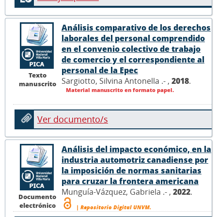
Análisis comparativo de los derechos
laborales del personal comprendido
en el convenio colectivo de trabajo
de comercio y el correspondiente al
personal de la Epec
Texto
Sargiotto, Silvina Antonella .- ,
2018
.
manuscrito
Material manuscrito en formato papel.
Ver documento/s
Análisis del impacto económico, en la
industria automotriz canadiense por
la imposición de normas sanitarias
para cruzar la frontera americana
Munguía-Vázquez, Gabriela .- ,
2022
.
Documento
electrónico
| Repositorio Digital UNVM.