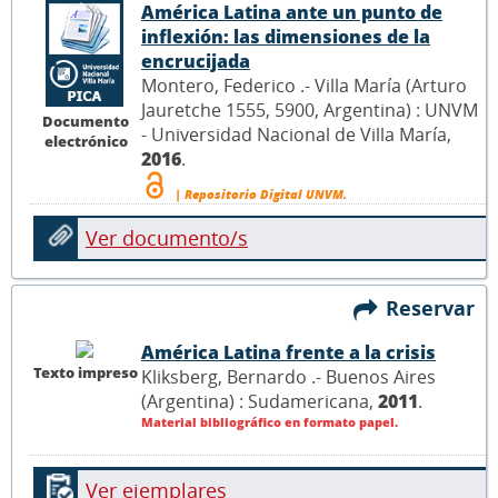
América Latina ante un punto de
inflexión: las dimensiones de la
encrucijada
Montero, Federico .- Villa María (Arturo
Jauretche 1555, 5900, Argentina) : UNVM
Documento
- Universidad Nacional de Villa María,
electrónico
2016
.
| Repositorio Digital UNVM.
Ver documento/s
Reservar
América Latina frente a la crisis
Texto impreso
Kliksberg, Bernardo .- Buenos Aires
(Argentina) : Sudamericana,
2011
.
Material bibliográfico en formato papel.
Ver ejemplares