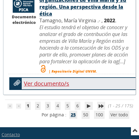
organizaciones de Villa María y su
región. Una perspectiva desde la
ética
Documento
Tamagno, María Virginia .- ,
2022
.
electrónico
El estudio tendrá el objetivo de conocer y
analizar el grado de contribución que las
empresas de Villa María y Región están
haciendo a la consecución de los ODS y a
partir de ello, promover planes de acción
para fortalecer la aplicación de la ag[...]
| Repositorio Digital UNVM.
Ver documento/s
1
2
3
4
5
6
(1 - 25 / 175)
Por página :
25
50
100
Ver todo
Contacto