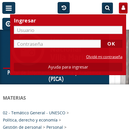
Ingresar
Olvidé mi contraseña
Ayuda para ingresar
MATERIAS
02 - Temático General - UNESCO
>
Política, derecho y economía
>
Gestión de personal
>
Personal
>