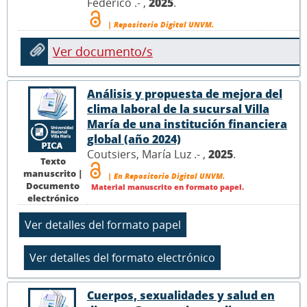
Federico .- ,
2025
.
| Repositorio Digital UNVM.
Ver documento/s
Análisis y propuesta de mejora del
clima laboral de la sucursal Villa
María de una institución financiera
global (año 2024)
Coutsiers, María Luz .- ,
2025
.
Texto
manuscrito |
| En Repositorio Digital UNVM.
Documento
Material manuscrito en formato papel.
electrónico
Cuerpos, sexualidades y salud en