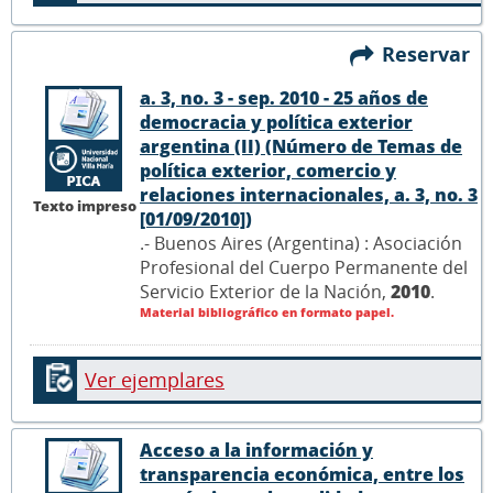
Reservar
a. 3, no. 3 - sep. 2010 - 25 años de
democracia y política exterior
argentina (II) (Número de Temas de
política exterior, comercio y
relaciones internacionales, a. 3, no. 3
Texto impreso
[01/09/2010])
.- Buenos Aires (Argentina) : Asociación
Profesional del Cuerpo Permanente del
Servicio Exterior de la Nación,
2010
.
Material bibliográfico en formato papel.
Ver ejemplares
Acceso a la información y
transparencia económica, entre los