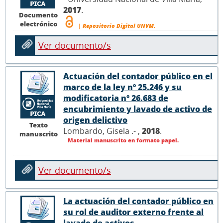
2017
.
Documento
electrónico
| Repositorio Digital UNVM.
Ver documento/s
Actuación del contador público en el
marco de la ley nº 25.246 y su
modificatoria nº 26.683 de
encubrimiento y lavado de activo de
origen delictivo
Texto
Lombardo, Gisela .- ,
2018
.
manuscrito
Material manuscrito en formato papel.
Ver documento/s
La actuación del contador público en
su rol de auditor externo frente al
lavado de activos