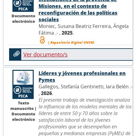
Misiones, en el contexto de
reconfiguración de las políticas
Documento
sociales
electrónico
Moniec, Susana Beatriz Ferreira, Ángela
Fátima .- ,
2025
.
| Repositorio Digital UNVM.
Ver documento/s
Líderes y jóvenes profesionales en
Pymes
Gallegos, Stefanía Gentinetti, Iara Belén .-
,
2026
.
El presente trabajo de investigación analiza
Texto
la influencia de los modelos mentales de los
manuscrito |
líderes de entre 50 y 70 años sobre la
Documento
electrónico
satisfacción laboral de los jóvenes
profesionales que se desempeñan en
pequeñas y medianas empresas (PyMEs) de