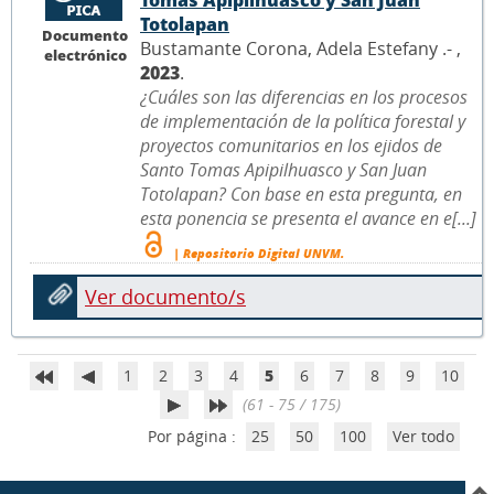
Totolapan
Documento
Bustamante Corona, Adela Estefany .- ,
electrónico
2023
.
¿Cuáles son las diferencias en los procesos
de implementación de la política forestal y
proyectos comunitarios en los ejidos de
Santo Tomas Apipilhuasco y San Juan
Totolapan? Con base en esta pregunta, en
esta ponencia se presenta el avance en e[...]
| Repositorio Digital UNVM.
Ver documento/s
1
2
3
4
5
6
7
8
9
10
(61 - 75 / 175)
Por página :
25
50
100
Ver todo