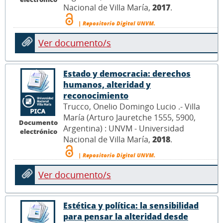
Nacional de Villa María,
2017
.
| Repositorio Digital UNVM.
Ver documento/s
Estado y democracia: derechos
humanos, alteridad y
reconocimiento
Trucco, Onelio Domingo Lucio .- Villa
María (Arturo Jauretche 1555, 5900,
Documento
Argentina) : UNVM - Universidad
electrónico
Nacional de Villa María,
2018
.
| Repositorio Digital UNVM.
Ver documento/s
Estética y política: la sensibilidad
para pensar la alteridad desde