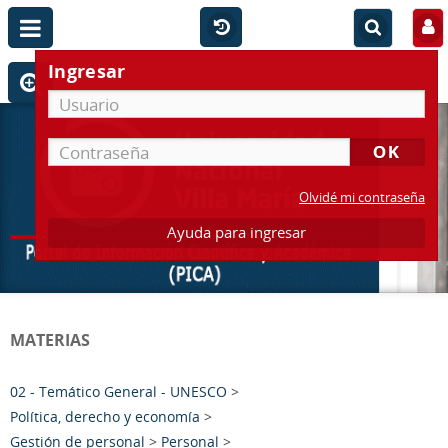
Ingresar
Olvidé mi contraseña
Ayuda para ingresar
MATERIAS
02 - Temático General - UNESCO
>
Política, derecho y economía
>
Gestión de personal
>
Personal
>