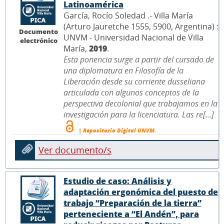
Latinoamérica
García, Rocío Soledad .- Villa María
(Arturo Jauretche 1555, 5900, Argentina) :
Documento
UNVM - Universidad Nacional de Villa
electrónico
María,
2019
.
Esta ponencia surge a partir del cursado de
una diplomatura en Filosofía de la
Liberación desde su corriente dusseliana
articulada con algunos conceptos de la
perspectiva decolonial que trabajamos en la
investigación para la licenciatura. Las re[...]
| Repositorio Digital UNVM.
Ver documento/s
Estudio de caso: Análisis y
adaptación ergonómica del puesto de
trabajo “Preparación de la tierra”
perteneciente a “El Andén”, para