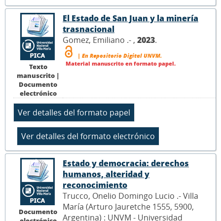
El Estado de San Juan y la minería
trasnacional
Gomez, Emiliano .- ,
2023
.
| En Repositorio Digital UNVM.
Material manuscrito en formato papel.
Texto
manuscrito |
Documento
electrónico
Estado y democracia: derechos
humanos, alteridad y
reconocimiento
Trucco, Onelio Domingo Lucio .- Villa
María (Arturo Jauretche 1555, 5900,
Documento
Argentina) : UNVM - Universidad
electrónico