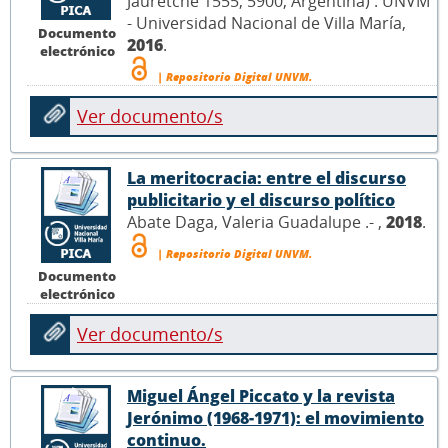
Jauretche 1555, 5900, Argentina) : UNVM
- Universidad Nacional de Villa María,
Documento
2016
.
electrónico
| Repositorio Digital UNVM.
Ver documento/s
La meritocracia: entre el discurso
publicitario y el discurso político
Abate Daga, Valeria Guadalupe .- ,
2018
.
| Repositorio Digital UNVM.
Documento
electrónico
Ver documento/s
Miguel Ángel Piccato y la revista
Jerónimo (1968-1971): el movimiento
continuo.