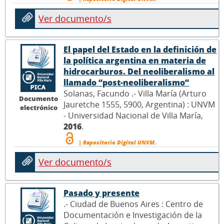
Ver documento/s
El papel del Estado en la definición de
la política argentina en materia de
hidrocarburos. Del neoliberalismo al
llamado “post-neoliberalismo”
Solanas, Facundo .- Villa María (Arturo
Documento
Jauretche 1555, 5900, Argentina) : UNVM
electrónico
- Universidad Nacional de Villa María,
2016
.
| Repositorio Digital UNVM.
Ver documento/s
Pasado y presente
.- Ciudad de Buenos Aires : Centro de
Documentación e Investigación de la