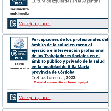
Cultura de Izquierdas en la Argentina,
.
Documento
multimedia
Ver ejemplares
Percepciones de los profesionales del
ámbito de la salud en torno al
ejercicio e intervención profesional
de los Trabajadores Sociales en el
ámbito público y privado de la salud
Texto
en la localidad de Villa María,
manuscrito
provincia de Córdoba
Crettaz, Lorena .- ,
2022
.
Material manuscrito en formato papel.
Ver ejemplares