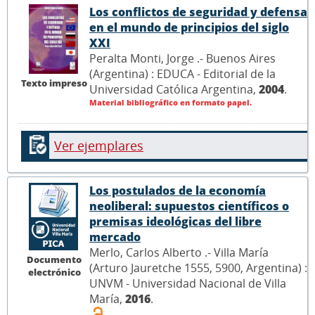
Los conflictos de seguridad y defensa
en el mundo de principios del siglo
XXI
Peralta Monti, Jorge .- Buenos Aires
(Argentina) : EDUCA - Editorial de la
Texto impreso
Universidad Católica Argentina,
2004
.
Material bibliográfico en formato papel.
Ver ejemplares
Los postulados de la economía
neoliberal: supuestos científicos o
premisas ideológicas del libre
mercado
Merlo, Carlos Alberto .- Villa María
Documento
(Arturo Jauretche 1555, 5900, Argentina) :
electrónico
UNVM - Universidad Nacional de Villa
María,
2016
.