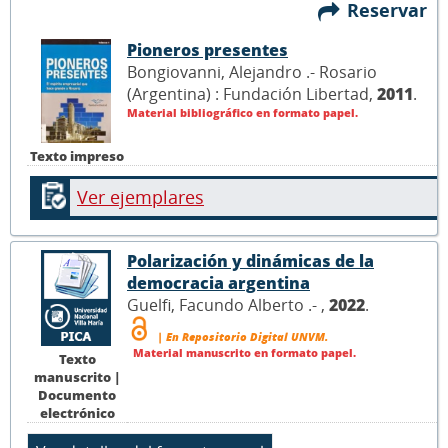
Reservar
Pioneros presentes
Bongiovanni, Alejandro .- Rosario
(Argentina) : Fundación Libertad,
2011
.
Material bibliográfico en formato papel.
Texto impreso
Ver ejemplares
Polarización y dinámicas de la
democracia argentina
Guelfi, Facundo Alberto .- ,
2022
.
| En Repositorio Digital UNVM.
Material manuscrito en formato papel.
Texto
manuscrito |
Documento
electrónico