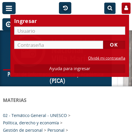
Ingresar
Olvidé mi contraseña
Ayuda para ingresar
MATERIAS
02 - Temático General - UNESCO
>
Política, derecho y economía
>
Gestión de personal
>
Personal
>