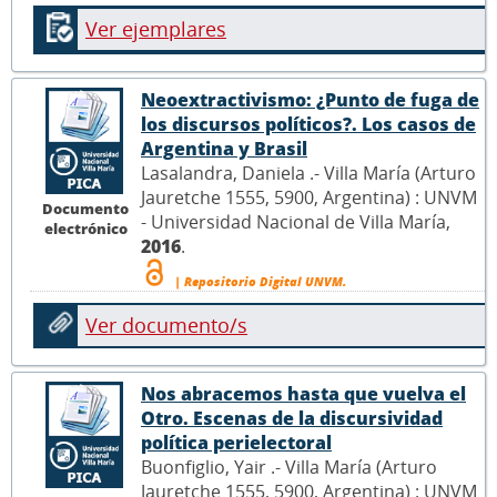
Ver ejemplares
Neoextractivismo: ¿Punto de fuga de
los discursos políticos?. Los casos de
Argentina y Brasil
Lasalandra, Daniela .- Villa María (Arturo
Jauretche 1555, 5900, Argentina) : UNVM
Documento
- Universidad Nacional de Villa María,
electrónico
2016
.
| Repositorio Digital UNVM.
Ver documento/s
Nos abracemos hasta que vuelva el
Otro. Escenas de la discursividad
política perielectoral
Buonfiglio, Yair .- Villa María (Arturo
Jauretche 1555, 5900, Argentina) : UNVM