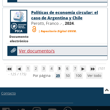
Políticas de economía circular: el
caso de Argentina y Chile
Perotti, Franco .- ,
2024
.
| Repositorio Digital UNVM.
Documento
electrónico
Ver documento/s
1
2
3
4
5
6
7
(101
- 125 / 175)
Por página :
25
50
100
Ver todo
Contacto