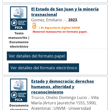
El Estado de San Juan y la minería
trasnacional
Gomez, Emiliano .- ,
2023
.
| En Repositorio Digital UNVM.
Material manuscrito en formato papel.
Texto
manuscrito |
Documento
electrónico
Estado y democracia: derechos
humanos, alteridad y
reconocimiento
Trucco, Onelio Domingo Lucio .- Villa
María (Arturo Jauretche 1555, 5900,
Documento
Argentina) : UNVM - Universidad
electrónico