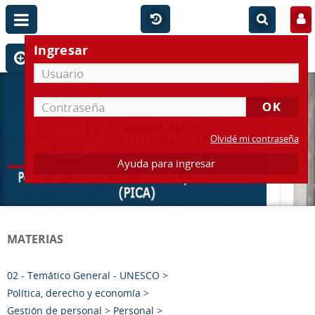
Ingresar
Olvidé mi contraseña
Ayuda para ingresar
MATERIAS
02 - Temático General - UNESCO
>
Política, derecho y economía
>
Gestión de personal
>
Personal
>