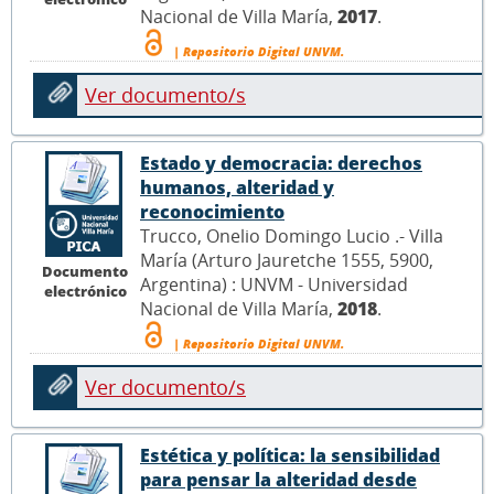
Nacional de Villa María,
2017
.
| Repositorio Digital UNVM.
Ver documento/s
Estado y democracia: derechos
humanos, alteridad y
reconocimiento
Trucco, Onelio Domingo Lucio .- Villa
María (Arturo Jauretche 1555, 5900,
Documento
Argentina) : UNVM - Universidad
electrónico
Nacional de Villa María,
2018
.
| Repositorio Digital UNVM.
Ver documento/s
Estética y política: la sensibilidad
para pensar la alteridad desde