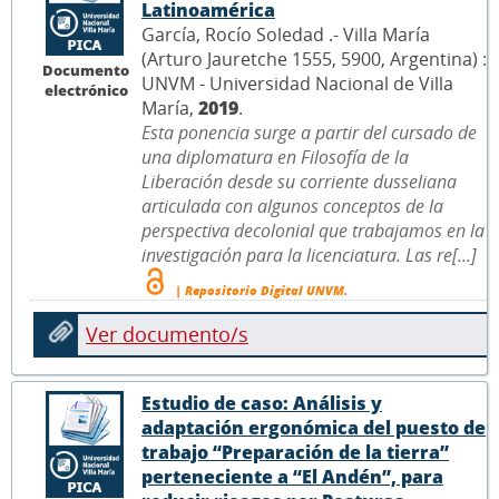
Latinoamérica
García, Rocío Soledad .- Villa María
(Arturo Jauretche 1555, 5900, Argentina) :
Documento
UNVM - Universidad Nacional de Villa
electrónico
María,
2019
.
Esta ponencia surge a partir del cursado de
una diplomatura en Filosofía de la
Liberación desde su corriente dusseliana
articulada con algunos conceptos de la
perspectiva decolonial que trabajamos en la
investigación para la licenciatura. Las re[...]
| Repositorio Digital UNVM.
Ver documento/s
Estudio de caso: Análisis y
adaptación ergonómica del puesto de
trabajo “Preparación de la tierra”
perteneciente a “El Andén”, para