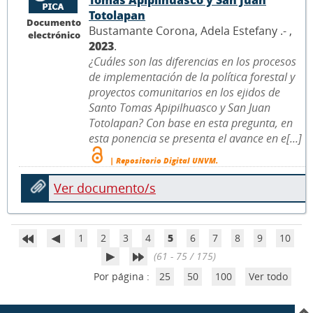
Totolapan
Documento
Bustamante Corona, Adela Estefany .- ,
electrónico
2023
.
¿Cuáles son las diferencias en los procesos
de implementación de la política forestal y
proyectos comunitarios en los ejidos de
Santo Tomas Apipilhuasco y San Juan
Totolapan? Con base en esta pregunta, en
esta ponencia se presenta el avance en e[...]
| Repositorio Digital UNVM.
Ver documento/s
1
2
3
4
5
6
7
8
9
10
(61 - 75 / 175)
Por página :
25
50
100
Ver todo