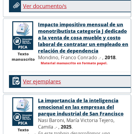
Ver documento/s
Impacto impositivo mensual de un
monotributista categoría J dedicado
a la venta de cosa mueble y costo
laboral de contratar un empleado en
relación de dependencia
Texto
Mondino, Franco Conrado .- ,
2018
.
manuscrito
Material manuscrito en formato papel.
Ver ejemplares
La importancia de la inteligencia
emocional en las empresas del
parque industrial de San Francisco
Nasi Baroni, María Victoria Tejero,
Camila .- ,
2025
.
Texto
En este trabajo desarrollamos una