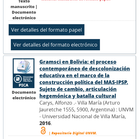
Texto
manuscrito |
Documento
electrónico
Gramsci en Bolivia: el proceso
contemporáneo de descolonización
educativa en el marco de la
construcción política del MAS-IPSP.
Sujeto de cambio, articulación
Documento
hegemónica y batalla cultural
electrónico
Carys, Alfonzo .- Villa María (Arturo
Jauretche 1555, 5900, Argentina) : UNVM
- Universidad Nacional de Villa María,
2016
.
| Repositorio Digital UNVM.