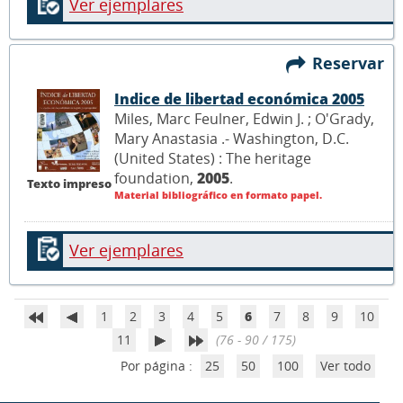
Ver ejemplares
Reservar
Indice de libertad económica 2005
Miles, Marc Feulner, Edwin J. ; O'Grady,
Mary Anastasia .- Washington, D.C.
(United States) : The heritage
foundation,
2005
.
Texto impreso
Material bibliográfico en formato papel.
Ver ejemplares
1
2
3
4
5
6
7
8
9
10
11
(76 - 90 / 175)
Por página :
25
50
100
Ver todo