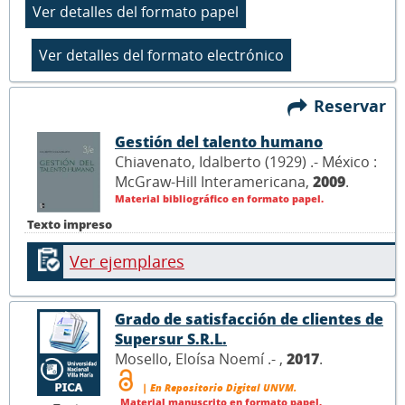
Reservar
Gestión del talento humano
Chiavenato, Idalberto (1929) .- México :
McGraw-Hill Interamericana,
2009
.
Material bibliográfico en formato papel.
Texto impreso
Ver ejemplares
Grado de satisfacción de clientes de
Supersur S.R.L.
Mosello, Eloísa Noemí .- ,
2017
.
| En Repositorio Digital UNVM.
Material manuscrito en formato papel.