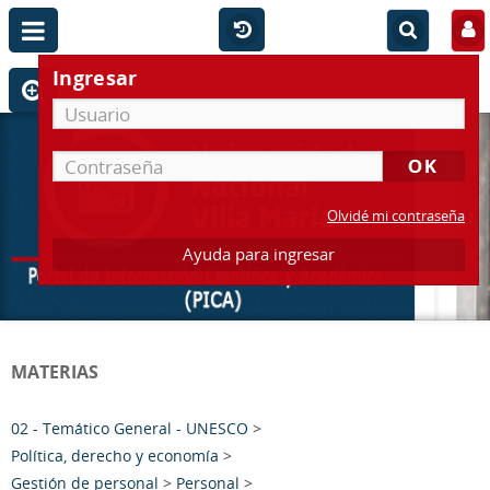
Ingresar
Olvidé mi contraseña
Ayuda para ingresar
MATERIAS
02 - Temático General - UNESCO
>
Política, derecho y economía
>
Gestión de personal
>
Personal
>