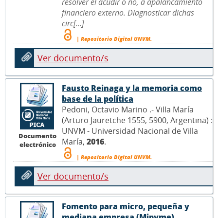
resolver el acudir o no, a apalancamiento
financiero externo. Diagnosticar dichas
circ[...]
| Repositorio Digital UNVM.
Ver documento/s
Fausto Reinaga y la memoria como
base de la política
Pedoni, Octavio Marino .- Villa María
(Arturo Jauretche 1555, 5900, Argentina) :
UNVM - Universidad Nacional de Villa
Documento
María,
2016
.
electrónico
| Repositorio Digital UNVM.
Ver documento/s
Fomento para micro, pequeña y
mediana empresa (Mipyme)