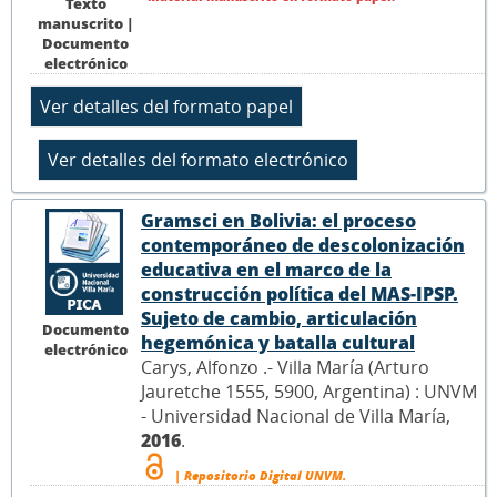
Texto
manuscrito |
Documento
electrónico
Gramsci en Bolivia: el proceso
contemporáneo de descolonización
educativa en el marco de la
construcción política del MAS-IPSP.
Sujeto de cambio, articulación
Documento
hegemónica y batalla cultural
electrónico
Carys, Alfonzo .- Villa María (Arturo
Jauretche 1555, 5900, Argentina) : UNVM
- Universidad Nacional de Villa María,
2016
.
| Repositorio Digital UNVM.