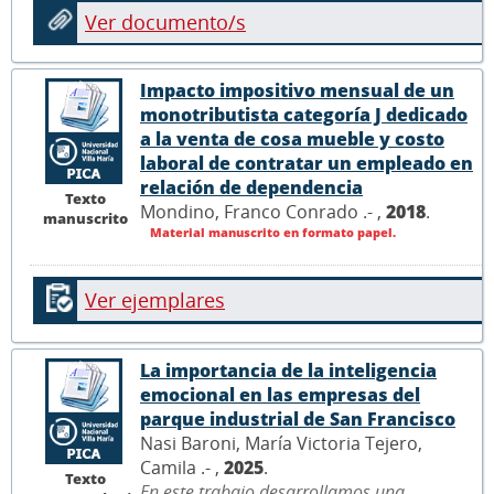
Ver documento/s
Impacto impositivo mensual de un
monotributista categoría J dedicado
a la venta de cosa mueble y costo
laboral de contratar un empleado en
relación de dependencia
Texto
Mondino, Franco Conrado .- ,
2018
.
manuscrito
Material manuscrito en formato papel.
Ver ejemplares
La importancia de la inteligencia
emocional en las empresas del
parque industrial de San Francisco
Nasi Baroni, María Victoria Tejero,
Camila .- ,
2025
.
Texto
En este trabajo desarrollamos una