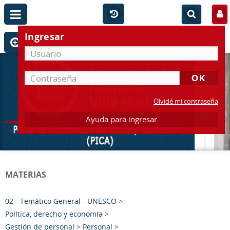
Ingresar
Olvidé mi contraseña
Ayuda para ingresar
MATERIAS
02 - Temático General - UNESCO
>
Política, derecho y economía
>
Gestión de personal
>
Personal
>