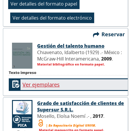
Reservar
Gestión del talento humano
Chiavenato, Idalberto (1929) .- México :
McGraw-Hill Interamericana,
2009
.
Material bibliográfico en formato papel.
Texto impreso
Ver ejemplares
Grado de satisfacción de clientes de
Supersur S.R.L.
Mosello, Eloísa Noemí .- ,
2017
.
| En Repositorio Digital UNVM.
Material manuscrito en formato papel.