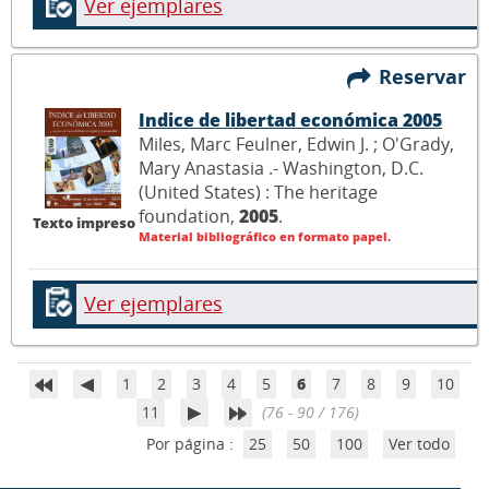
Ver ejemplares
Reservar
Indice de libertad económica 2005
Miles, Marc Feulner, Edwin J. ; O'Grady,
Mary Anastasia .- Washington, D.C.
(United States) : The heritage
foundation,
2005
.
Texto impreso
Material bibliográfico en formato papel.
Ver ejemplares
1
2
3
4
5
6
7
8
9
10
11
(76 - 90 / 176)
Por página :
25
50
100
Ver todo