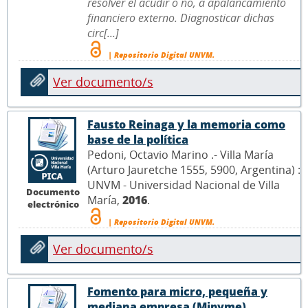
resolver el acudir o no, a apalancamiento
financiero externo. Diagnosticar dichas
circ[...]
| Repositorio Digital UNVM.
Ver documento/s
Fausto Reinaga y la memoria como
base de la política
Pedoni, Octavio Marino .- Villa María
(Arturo Jauretche 1555, 5900, Argentina) :
UNVM - Universidad Nacional de Villa
Documento
María,
2016
.
electrónico
| Repositorio Digital UNVM.
Ver documento/s
Fomento para micro, pequeña y
mediana empresa (Mipyme)