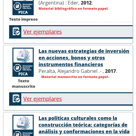
(Argentina) : Eder,
2012
.
Material bibliográfico en formato papel.
Texto impreso
Ver ejemplares
Las nuevas estrategias de inversión
en acciones, bonos y otros
instrumentos financieros
Peralta, Alejandro Gabriel .- ,
2017
.
Material manuscrito en formato papel.
Texto
manuscrito
Ver ejemplares
Las políticas culturales como la
construcción teórica: categorías de
análisis y conformaciones en la vida