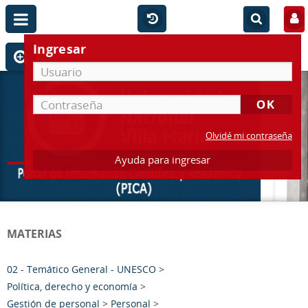
Ingresar
Olvidé mi contraseña
Ayuda para ingresar
MATERIAS
02 - Temático General - UNESCO
>
Política, derecho y economía
>
Gestión de personal
>
Personal
>