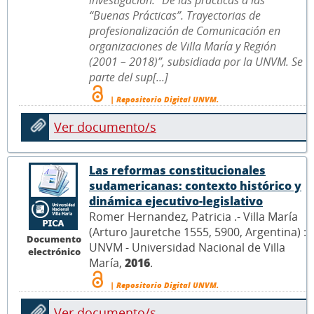
investigación: “De las prácticas a las
“Buenas Prácticas”. Trayectorias de
profesionalización de Comunicación en
organizaciones de Villa María y Región
(2001 – 2018)”, subsidiada por la UNVM. Se
parte del sup[...]
| Repositorio Digital UNVM.
Ver documento/s
Las reformas constitucionales
sudamericanas: contexto histórico y
dinámica ejecutivo-legislativo
Romer Hernandez, Patricia .- Villa María
(Arturo Jauretche 1555, 5900, Argentina) :
Documento
UNVM - Universidad Nacional de Villa
electrónico
María,
2016
.
| Repositorio Digital UNVM.
Ver documento/s