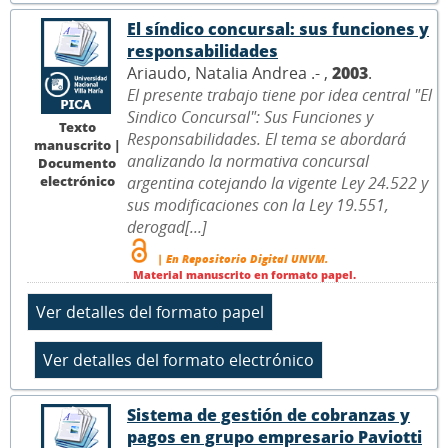
El síndico concursal: sus funciones y
responsabilidades
Ariaudo, Natalia Andrea .- ,
2003
.
El presente trabajo tiene por idea central "El
Sindico Concursal": Sus Funciones y
Texto
Responsabilidades. El tema se abordará
manuscrito |
analizando la normativa concursal
Documento
electrónico
argentina cotejando la vigente Ley 24.522 y
sus modificaciones con la Ley 19.551,
derogad[...]
| En Repositorio Digital UNVM.
Material manuscrito en formato papel.
Sistema de gestión de cobranzas y
pagos en grupo empresario Paviotti