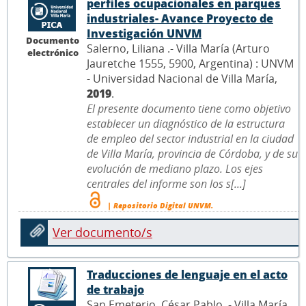
perfiles ocupacionales en parques
industriales- Avance Proyecto de
Investigación UNVM
Documento
Salerno, Liliana .- Villa María (Arturo
electrónico
Jauretche 1555, 5900, Argentina) : UNVM
- Universidad Nacional de Villa María,
2019
.
El presente documento tiene como objetivo
establecer un diagnóstico de la estructura
de empleo del sector industrial en la ciudad
de Villa María, provincia de Córdoba, y de su
evolución de mediano plazo. Los ejes
centrales del informe son los s[...]
| Repositorio Digital UNVM.
Ver documento/s
Traducciones de lenguaje en el acto
de trabajo
San Emeterio, César Pablo .- Villa María