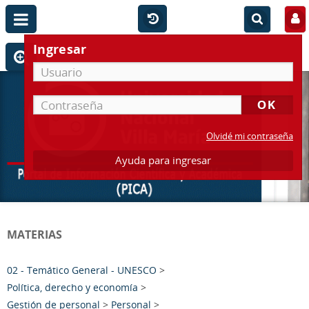
Ingresar
Olvidé mi contraseña
Ayuda para ingresar
MATERIAS
02 - Temático General - UNESCO
>
Política, derecho y economía
>
Gestión de personal
>
Personal
>