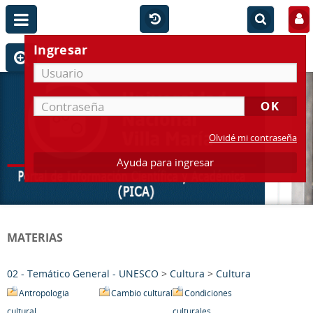
Ingresar
Olvidé mi contraseña
Ayuda para ingresar
MATERIAS
02 - Temático General - UNESCO
>
Cultura
>
Cultura
Antropología
Cambio cultural
Condiciones
cultural
culturales