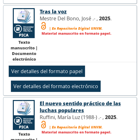
Tras la voz
Mestre Del Bono, José .- ,
2025
.
| En Repositorio Digital UNVM.
Material manuscrito en formato papel.
Texto
manuscrito |
Documento
electrónico
El nuevo sentido práctico de las
luchas populares
Ruffini, María Luz (1988-) .- ,
2025
.
| En Repositorio Digital UNVM.
Material manuscrito en formato papel.
Texto
manuscrito |