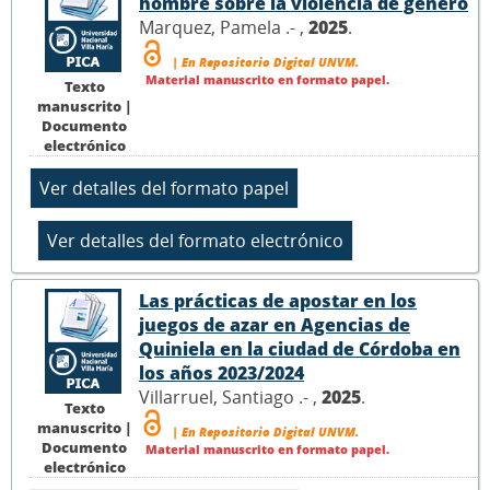
hombre sobre la violencia de género
Marquez, Pamela .- ,
2025
.
| En Repositorio Digital UNVM.
Material manuscrito en formato papel.
Texto
manuscrito |
Documento
electrónico
Las prácticas de apostar en los
juegos de azar en Agencias de
Quiniela en la ciudad de Córdoba en
los años 2023/2024
Villarruel, Santiago .- ,
2025
.
Texto
manuscrito |
| En Repositorio Digital UNVM.
Documento
Material manuscrito en formato papel.
electrónico