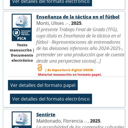
Enseñanza de la táctica en el fútbol
Monti, Ulises .- ,
2025
.
El presente Trabajo Final de Grado (TFG),
cuyo título es Enseñanza de la táctica en el
fútbol - Representaciones de entrenadores
Texto
de las divisiones inferiores año 2024-2025-,
manuscrito |
pretender ser una producción que de cuenta
Documento
electrónico
desde una perspectiva socioa[...]
| En Repositorio Digital UNVM.
Material manuscrito en formato papel.
Sentirte
Maldonado, Florencia .- ,
2025
.
La accesibilidad de los contenidos culturales