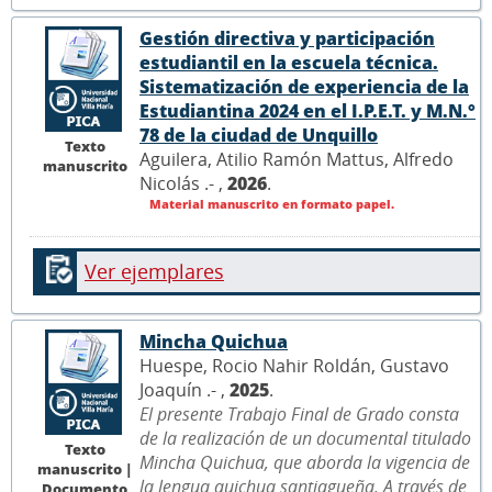
Gestión directiva y participación
estudiantil en la escuela técnica.
Sistematización de experiencia de la
Estudiantina 2024 en el I.P.E.T. y M.N.°
78 de la ciudad de Unquillo
Texto
Aguilera, Atilio Ramón Mattus, Alfredo
manuscrito
Nicolás .- ,
2026
.
Material manuscrito en formato papel.
Ver ejemplares
Mincha Quichua
Huespe, Rocio Nahir Roldán, Gustavo
Joaquín .- ,
2025
.
El presente Trabajo Final de Grado consta
de la realización de un documental titulado
Texto
Mincha Quichua, que aborda la vigencia de
manuscrito |
la lengua quichua santiagueña. A través de
Documento