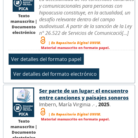
y comunicacionales para personas con
hipoacusia constituye, en la actualidad, un
Texto
desafío relevante dentro del campo
manuscrito |
audiovisual. A partir de la sanción de la Ley
Documento
electrónico
n° 26.522 de Servicios de Comunicació[...]
| En Repositorio Digital UNVM.
Material manuscrito en formato papel.
Ser parte de un lugar: el encuentro
entre canciones y paisajes sonoros
Imbern, María Virginia .- ,
2025
.
| En Repositorio Digital UNVM.
Material manuscrito en formato papel.
Texto
manuscrito |
Documento
electrónico