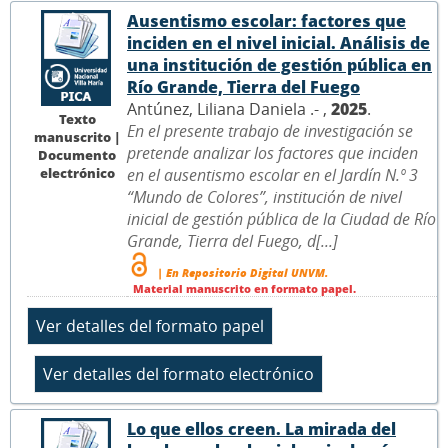
Ausentismo escolar: factores que
inciden en el nivel inicial. Análisis de
una institución de gestión pública en
Río Grande, Tierra del Fuego
Antúnez, Liliana Daniela .- ,
2025
.
Texto
En el presente trabajo de investigación se
manuscrito |
pretende analizar los factores que inciden
Documento
electrónico
en el ausentismo escolar en el Jardín N.º 3
“Mundo de Colores”, institución de nivel
inicial de gestión pública de la Ciudad de Río
Grande, Tierra del Fuego, d[...]
| En Repositorio Digital UNVM.
Material manuscrito en formato papel.
Lo que ellos creen. La mirada del