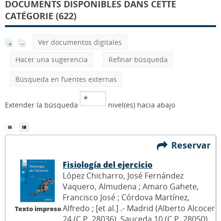
DOCUMENTS DISPONIBLES DANS CETTE
CATÉGORIE (622)
Ver documentos digitales
Hacer una sugerencia
Refinar búsqueda
Búsqueda en fuentes externas
Extender la búsqueda
nivel(es) hacia abajo
Reservar
Fisiología del ejercicio
López Chicharro, José Fernández
Vaquero, Almudena ; Amaro Gahete,
Francisco José ; Córdova Martínez,
Alfredo ; [et al.] .- Madrid (Alberto Alcocer
Texto impreso
24 (C.P. 28036), Sauceda 10 (C.P. 28050),