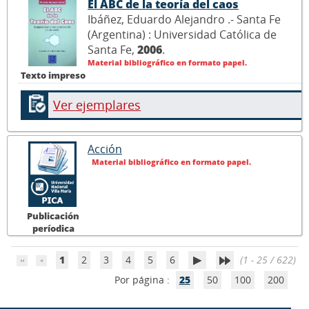
El ABC de la teoría del caos
Ibáñez, Eduardo Alejandro .- Santa Fe
(Argentina) : Universidad Católica de
Santa Fe,
2006
.
Material bibliográfico en formato papel.
Texto impreso
Ver ejemplares
Acción
Material bibliográfico en formato papel.
Publicación
períodica
1
2
3
4
5
6
(1 - 25 / 622)
Por página :
25
50
100
200