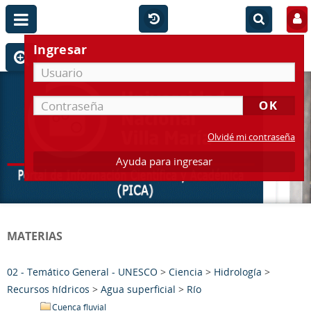
Ingresar
Olvidé mi contraseña
Ayuda para ingresar
MATERIAS
02 - Temático General - UNESCO
>
Ciencia
>
Hidrología
>
Recursos hídricos
>
Agua superficial
>
Río
Cuenca fluvial