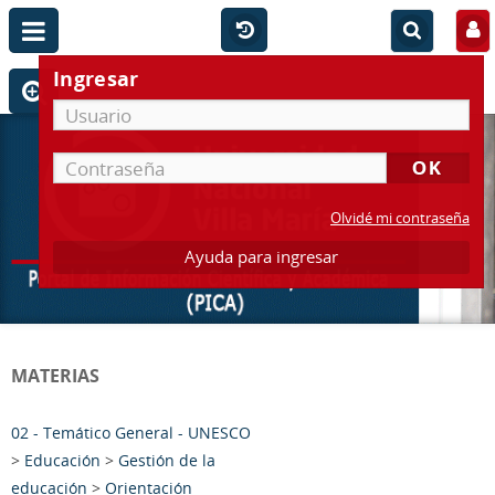
Ingresar
Olvidé mi contraseña
Ayuda para ingresar
MATERIAS
02 - Temático General - UNESCO
>
Educación
>
Gestión de la
educación
>
Orientación