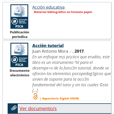
Acción educativa
Material bibliográfico en formato papel.
Publicación
períodica
Acción tutorial
Juan Antonio Mora .- ,
2017
.
En un enfoque m¡s pr¡ctico que erudito, este
libro es un instrumento ºtil para el
desempe+o de la funci3n tutorial, donde se
Documento
ofrecen los elementos psicopedag3gicos que
electrónico
sirven de soporte para la acci3n
fundamental del tutor y sin los cuales ©sta
[...]
| Repositorio Digital UNVM.
Ver documento/s