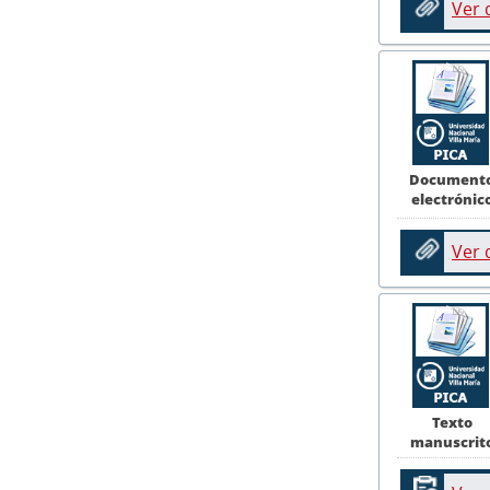
Ver
Document
electrónic
Ver
Texto
manuscrit