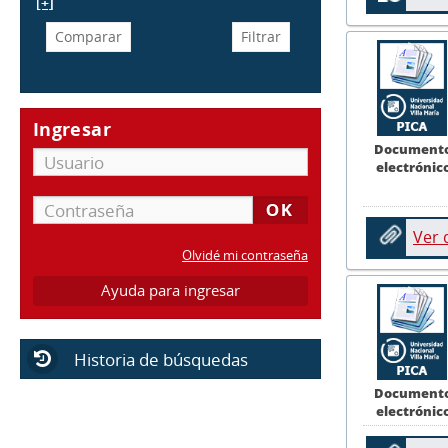
[+]
Ingresar
Document
electrónic
Ver
Olvidé mi contraseña
Ayuda para ingresar
Historia de búsquedas
Document
electrónic