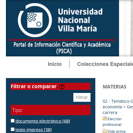
Inicio
Colecciones Especial
filtrar o comparar
MATERIAS
02 - Temático 
economía
>
Ge
Tipo
carrera
Elección
documento electrónico
[68]
profesional
texto impreso
[38]
Vida activa