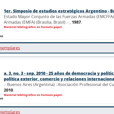
1er. Simposio de estudios estratégicos Argentino - B
Estado Mayor Conjunto de las Fuerzas Armadas (EMCFFAA)
Armadas (EMFA) (Brasilia, Brasil) .- ,
1987
.
Material bibliográfico en formato papel.
so
ejemplares
a. 3, no. 3 - sep. 2010 - 25 años de democracia y polí
política exterior, comercio y relaciones internacionale
.- Buenos Aires (Argentina) : Asociación Profesional del 
2010
.
Material bibliográfico en formato papel.
so
ejemplares