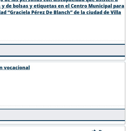
 y de bolsas y etiquetas en el Centro Municipal para
ad “Graciela Pérez De Blanch” de la ciudad de Villa
ón vocacional