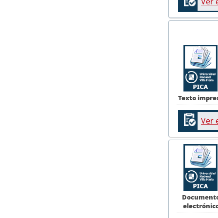
Ver 
Texto impre
Ver 
Document
electrónic