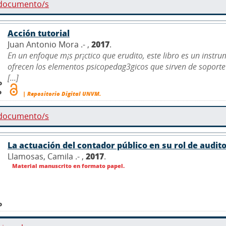
 documento/s
Acción tutorial
Juan Antonio Mora .- ,
2017
.
En un enfoque m¡s pr¡ctico que erudito, este libro es un instru
ofrecen los elementos psicopedag3gicos que sirven de soporte 
[...]
o
o
| Repositorio Digital UNVM.
 documento/s
La actuación del contador público en su rol de audito
Llamosas, Camila .- ,
2017
.
Material manuscrito en formato papel.
o