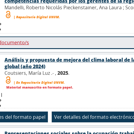
competencias requeridas por los gerentes de la reg
Mandelli, Roberto Nicolás Pieckenstainer, Ana Laura ; Scor
| Repositorio Digital UNVM.
o
o
 documento/s
Análisis y propuesta de mejora del clima laboral de l
global (año 2024)
Coutsiers, María Luz .- ,
2025
.
| En Repositorio Digital UNVM.
Material manuscrito en formato papel.
 |
o
o
Representaciones sociales sobre la ocupación trabaj