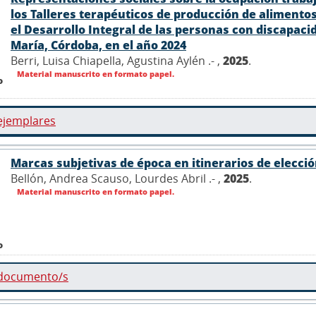
los Talleres terapéuticos de producción de alimentos
el Desarrollo Integral de las personas con discapacid
María, Córdoba, en el año 2024
Berri, Luisa Chiapella, Agustina Aylén .- ,
2025
.
Material manuscrito en formato papel.
o
ejemplares
Marcas subjetivas de época en itinerarios de elecci
Bellón, Andrea Scauso, Lourdes Abril .- ,
2025
.
Material manuscrito en formato papel.
o
 documento/s