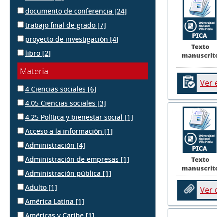
documento de conferencia
[24]
trabajo final de grado
[7]
proyecto de investigación
[4]
Texto
libro
[2]
manuscrit
Materia
Ver 
4 Ciencias sociales
[6]
4.05 Ciencias sociales
[3]
4.25 Política y bienestar social
[1]
Acceso a la información
[1]
Administración
[4]
Administración de empresas
[1]
Texto
manuscrit
Administración pública
[1]
Adulto
[1]
Ver
América Latina
[1]
Américas y Caribe
[1]