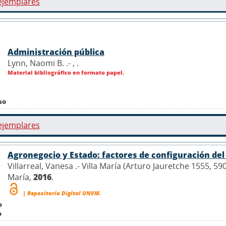
ejemplares
Administración pública
Lynn, Naomi B. .- ,
.
Material bibliográfico en formato papel.
so
ejemplares
Agronegocio y Estado: factores de configuración de
Villarreal, Vanesa .- Villa María (Arturo Jauretche 1555, 5
María,
2016
.
| Repositorio Digital UNVM.
o
o