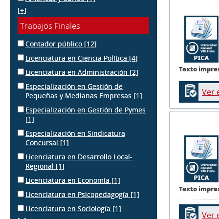
[+]
Trabajos Finales
Contador público
[12]
Licenciatura en Ciencia Política
[4]
Texto impre
Licenciatura en Administración
[2]
Especialización en Gestión de
Ver 
Pequeñas y Medianas Empresas
[1]
Especialización en Gestión de Pymes
[1]
Especialización en Sindicatura
Concursal
[1]
Licenciatura en Desarrollo Local-
Regional
[1]
Licenciatura en Economía
[1]
Texto impre
Licenciatura en Psicopedagogía
[1]
Licenciatura en Sociología
[1]
Ver 