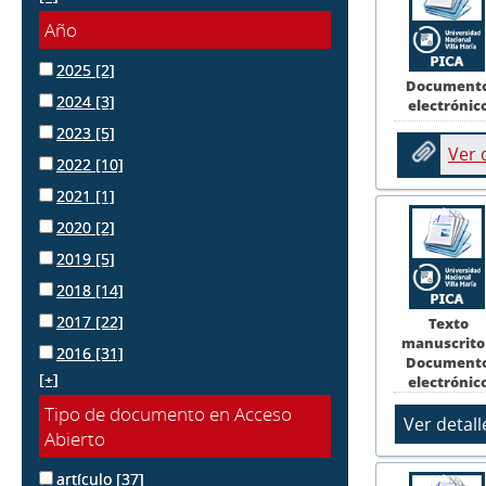
Año
2025
[2]
Document
2024
[3]
electrónic
2023
[5]
Ver
2022
[10]
2021
[1]
2020
[2]
2019
[5]
2018
[14]
2017
[22]
Texto
manuscrito
2016
[31]
Document
[+]
electrónic
Tipo de documento en Acceso
Abierto
artículo
[37]