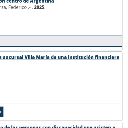
ión centro de Argentina
za, Federico .- ,
2025
.
a sucursal Villa María de una institución financiera
o de las personas con discapacidad que asisten a