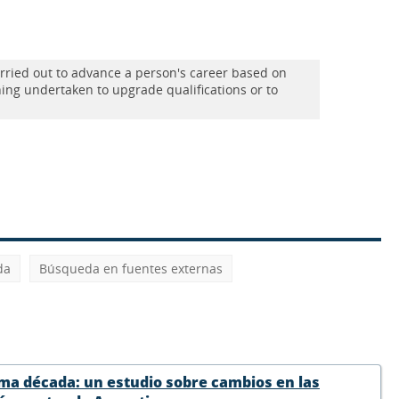
rried out to advance a person's career based on
ing undertaken to upgrade qualifications or to
da
Búsqueda en fuentes externas
ima década: un estudio sobre cambios en las