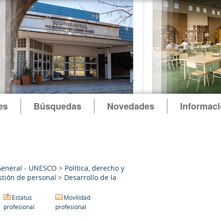
es
Búsquedas
Novedades
Informac
General - UNESCO
>
Política, derecho y
stión de personal
>
Desarrollo de la
Estatus
Movilidad
profesional
profesional