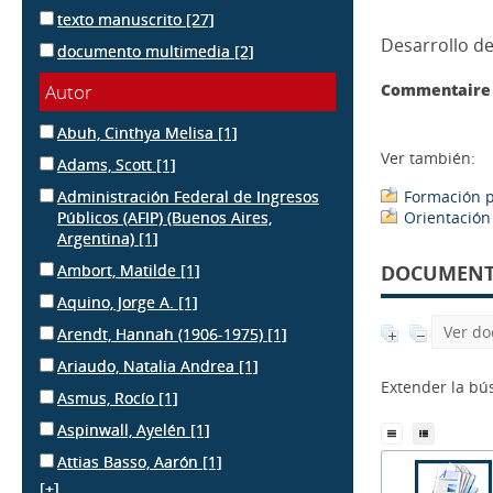
texto manuscrito
[27]
Desarrollo de
documento multimedia
[2]
Autor
Commentaire 
Abuh, Cinthya Melisa
[1]
Ver también:
Adams, Scott
[1]
Administración Federal de Ingresos
Formación p
Públicos (AFIP) (Buenos Aires,
Orientación
Argentina)
[1]
Ambort, Matilde
[1]
DOCUMENTS
Aquino, Jorge A.
[1]
Ver do
Arendt, Hannah (1906-1975)
[1]
Ariaudo, Natalia Andrea
[1]
Extender la b
Asmus, Rocío
[1]
Aspinwall, Ayelén
[1]
Attias Basso, Aarón
[1]
[+]