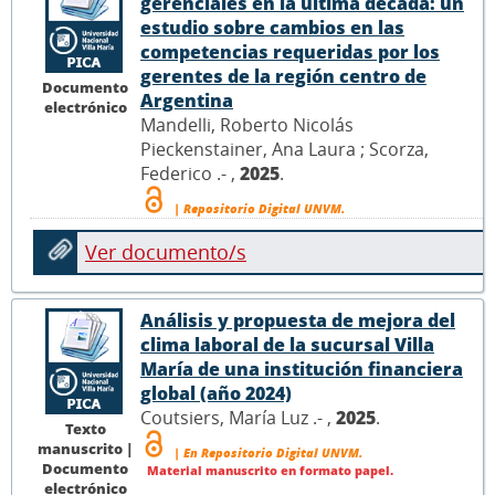
gerenciales en la última década: un
estudio sobre cambios en las
competencias requeridas por los
gerentes de la región centro de
Documento
Argentina
electrónico
Mandelli, Roberto Nicolás
Pieckenstainer, Ana Laura ; Scorza,
Federico .- ,
2025
.
| Repositorio Digital UNVM.
Ver documento/s
Análisis y propuesta de mejora del
clima laboral de la sucursal Villa
María de una institución financiera
global (año 2024)
Coutsiers, María Luz .- ,
2025
.
Texto
manuscrito |
| En Repositorio Digital UNVM.
Documento
Material manuscrito en formato papel.
electrónico