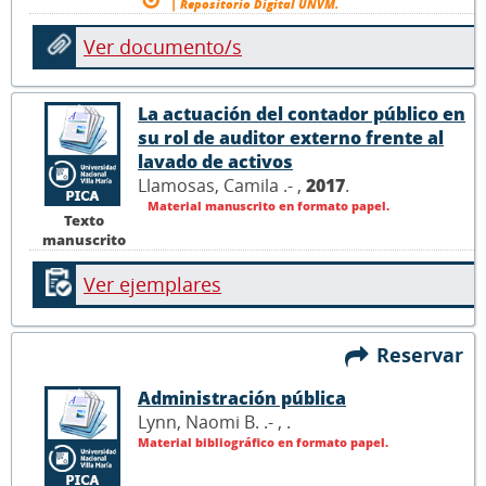
| Repositorio Digital UNVM.
Ver documento/s
La actuación del contador público en
su rol de auditor externo frente al
lavado de activos
Llamosas, Camila .- ,
2017
.
Material manuscrito en formato papel.
Texto
manuscrito
Ver ejemplares
Reservar
Administración pública
Lynn, Naomi B. .- ,
.
Material bibliográfico en formato papel.