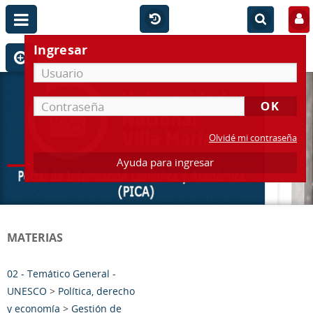
Ingresar
Olvidé mi contraseña
Ayuda para ingresar
MATERIAS
02 - Temático General -
UNESCO
>
Política, derecho
y economía
>
Gestión de