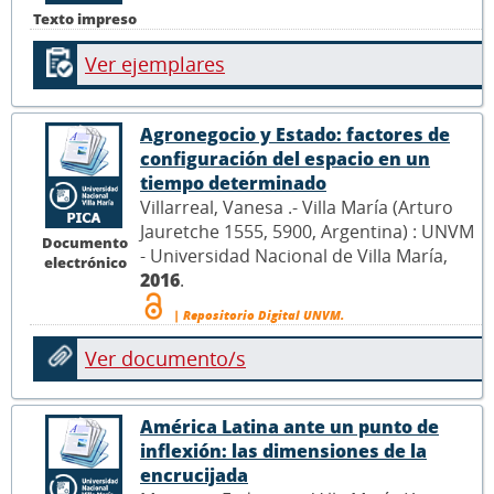
Texto impreso
Ver ejemplares
Agronegocio y Estado: factores de
configuración del espacio en un
tiempo determinado
Villarreal, Vanesa .- Villa María (Arturo
Jauretche 1555, 5900, Argentina) : UNVM
Documento
- Universidad Nacional de Villa María,
electrónico
2016
.
| Repositorio Digital UNVM.
Ver documento/s
América Latina ante un punto de
inflexión: las dimensiones de la
encrucijada