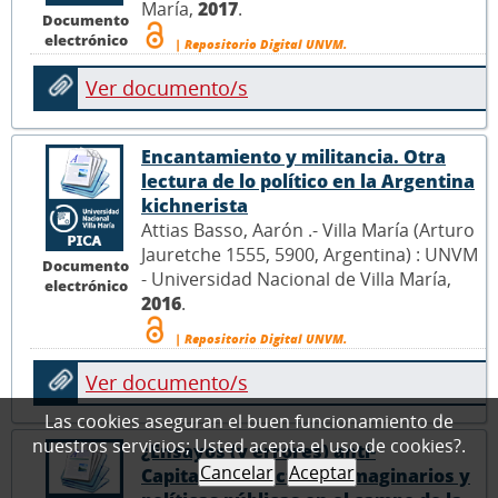
María,
2017
.
Documento
electrónico
| Repositorio Digital UNVM.
Ver documento/s
Encantamiento y militancia. Otra
lectura de lo político en la Argentina
kichnerista
Attias Basso, Aarón .- Villa María (Arturo
Jauretche 1555, 5900, Argentina) : UNVM
Documento
- Universidad Nacional de Villa María,
electrónico
2016
.
| Repositorio Digital UNVM.
Ver documento/s
Las cookies aseguran el buen funcionamiento de
nuestros servicios; Usted acepta el uso de cookies?.
¿Ensayos (y errores) anti-
Cancelar
Aceptar
Capitalistas? Actores, imaginarios y