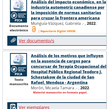
Análisis del impacto económico, en la
industria automotriz canadiense por
la imposición de normas sanitarias
para cruzar la frontera americana
Munguía-Vázquez, Gabriela .- ,
2022
.
Documento
electrónico
| Repositorio Digital UNVM.
Ver documento/s
Análisis de los motivos que influyen
en la ausencia de cargos para
concursar de Terapia Ocupacional del
Hospital Público Regional Teodoro J.
Schestakow de la ciudad de San
Texto
Rafael, Mendoza - Argentina
manuscrito
Morón, Micaela Tamara .- ,
2022
.
Material manuscrito en formato papel.
Ver ejemplares