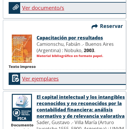
Ver documento/s
Reservar
Capacitación por resultados
Camionschu, Fabián .- Buenos Aires
(Argentina) : Nobuko,
2003
.
Material bibliográfico en formato papel.
Texto impreso
Ver ejemplares
El capital intelectual y los intangibles
reconocidos y no reconocidos por la
contabilidad financiera: análisis
normativo y de relevancia valorativa
Sader, Gustavo .- Villa María (Arturo
Documento
Jauretche 1555, 5900, Argentina) : UNVM