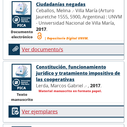
Ciudadanías negadas
Ceballos, Melina .- Villa María (Arturo
Jauretche 1555, 5900, Argentina) : UNVM
- Universidad Nacional de Villa María,
2017
.
Documento
electrónico
| Repositorio Digital UNVM.
Ver documento/s
Constitución, funcionamiento
jurídico y tratamiento impositivo de
las cooperativas
Lerda, Marcos Gabriel .- ,
2017
.
Material manuscrito en formato papel.
Texto
manuscrito
Ver ejemplares