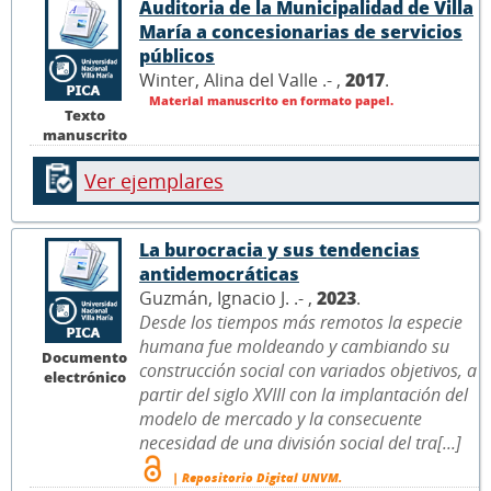
Auditoria de la Municipalidad de Villa
María a concesionarias de servicios
públicos
Winter, Alina del Valle .- ,
2017
.
Material manuscrito en formato papel.
Texto
manuscrito
Ver ejemplares
La burocracia y sus tendencias
antidemocráticas
Guzmán, Ignacio J. .- ,
2023
.
Desde los tiempos más remotos la especie
humana fue moldeando y cambiando su
Documento
construcción social con variados objetivos, a
electrónico
partir del siglo XVIII con la implantación del
modelo de mercado y la consecuente
necesidad de una división social del tra[...]
| Repositorio Digital UNVM.