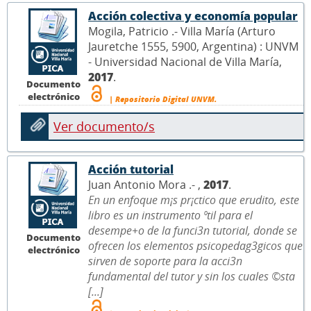
Acción colectiva y economía popular
Mogila, Patricio .- Villa María (Arturo
Jauretche 1555, 5900, Argentina) : UNVM
- Universidad Nacional de Villa María,
2017
.
Documento
electrónico
| Repositorio Digital UNVM.
Ver documento/s
Acción tutorial
Juan Antonio Mora .- ,
2017
.
En un enfoque m¡s pr¡ctico que erudito, este
libro es un instrumento ºtil para el
desempe+o de la funci3n tutorial, donde se
Documento
ofrecen los elementos psicopedag3gicos que
electrónico
sirven de soporte para la acci3n
fundamental del tutor y sin los cuales ©sta
[...]