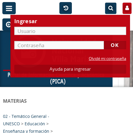
Ingresar
Olvidé mi contraseña
Ayuda para ingresar
MATERIAS
02 - Temático General -
UNESCO
>
Educación
>
Enseñanza y formación
>