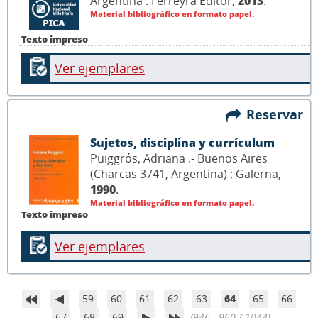
Argentina : Ferreyra Editor,
2013
.
Material bibliográfico en formato papel.
Texto impreso
Ver ejemplares
Reservar
Sujetos, disciplina y currículum
Puiggrós, Adriana .- Buenos Aires
(Charcas 3741, Argentina) : Galerna,
1990
.
Material bibliográfico en formato papel.
Texto impreso
Ver ejemplares
59
60
61
62
63
64
65
66
67
68
69
(946 - 960 / 1044)