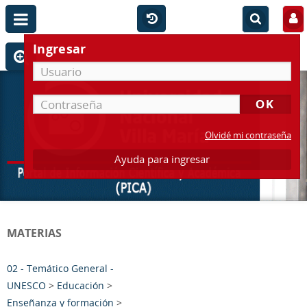
Ingresar
Olvidé mi contraseña
Ayuda para ingresar
MATERIAS
02 - Temático General -
UNESCO
>
Educación
>
Enseñanza y formación
>