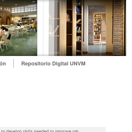
ión
Repositorio Digital UNVM
n to develop skills needed to improve job