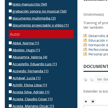
texto manuscrito
[94]
grabación sonora no musical
[56]
Sinónimos(s)
documento multimedia
[2]
Training of pro
documento proyectable o vídeo
[1]
Ver también:
Autor
Desarrollo d
Educación r
Abbá, Norma
[1]
Formación e
Perfecciona
Aboites, Hugo
[1]
Personal pr
Abusamra, Valeria
[4]
Accastello, Eduardo Luis
[1]
DOCUMENTS
Acevedo, Fernanda
[1]
Achával, Lucía
[1]
Ver do
Achilli, Elena Libia
[1]
Extender la b
Acosta Silva, Adrián
[1]
Acosta, Claudio Cesar
[1]
Acosta, Mariano Oscar
[1]