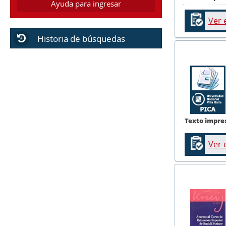
Ayuda para ingresar
Ver 
Historia de búsquedas
Texto impre
Ver 