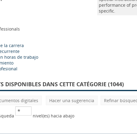
performance of pro
specific.
fessionals
e la carrera
ecurrente
n horas de trabajo
miento
ofesional
 DISPONIBLES DANS CETTE CATÉGORIE (1044)
cumentos digitales
Hacer una sugerencia
Refinar búsque
úsqueda
nivel(es) hacia abajo