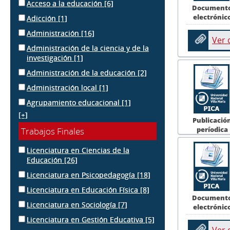
Acceso a la educación
[6]
Document
electrónic
Adicción
[1]
Administración
[16]
Ver
Administración de la ciencia y de la
investigación
[1]
Administración de la educación
[2]
Administración local
[1]
Agrupamiento educacional
[1]
[+]
Publicació
períodica
Trabajos Finales
Licenciatura en Ciencias de la
Educación
[26]
Licenciatura en Psicopedagogía
[18]
Licenciatura en Educación Física
[8]
Document
Licenciatura en Sociología
[7]
electrónic
Licenciatura en Gestión Educativa
[5]