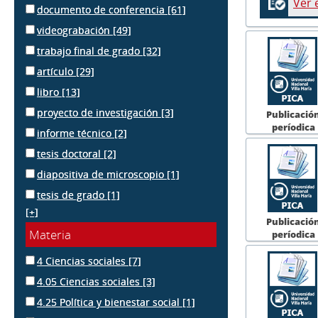
Ver 
documento de conferencia
[61]
videograbación
[49]
trabajo final de grado
[32]
artículo
[29]
libro
[13]
proyecto de investigación
[3]
Publicació
períodica
informe técnico
[2]
tesis doctoral
[2]
diapositiva de microscopio
[1]
tesis de grado
[1]
[+]
Publicació
Materia
períodica
4 Ciencias sociales
[7]
4.05 Ciencias sociales
[3]
4.25 Política y bienestar social
[1]