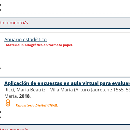
o
o
 documento/s
Anuario estadístico
Material bibliográfico en formato papel.
n
Aplicación de encuestas en aula virtual para evaluar
Ricci, María Beatriz .- Villa María (Arturo Jauretche 1555,
María,
2018
.
| Repositorio Digital UNVM.
o
o