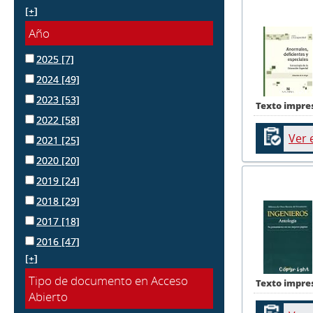
[+]
Año
2025
[7]
2024
[49]
2023
[53]
Texto impre
2022
[58]
Ver 
2021
[25]
2020
[20]
2019
[24]
2018
[29]
2017
[18]
2016
[47]
[+]
Tipo de documento en Acceso
Texto impre
Abierto