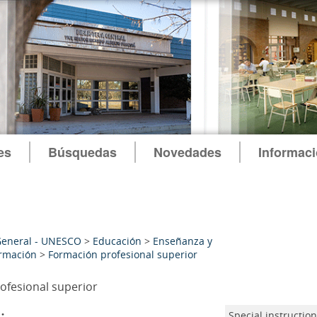
es
Búsquedas
Novedades
Informac
General - UNESCO
>
Educación
>
Enseñanza y
rmación
>
Formación profesional superior
ofesional superior
:
Special instructio