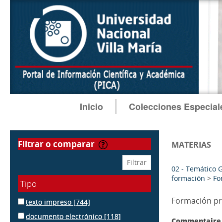
Inicio
Colecciones Especial
filtrar o comparar
MATERIAS
02 - Temático 
formación
>
Fo
Tipo
Formación pr
texto impreso
[744]
documento electrónico
[118]
Commentaire 