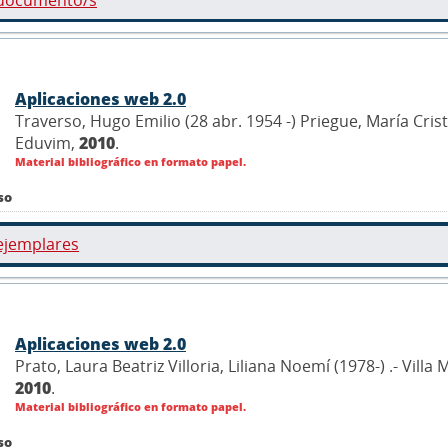
 documento/s
Aplicaciones web 2.0
Traverso, Hugo Emilio (28 abr. 1954 -) Priegue, María Crist
Eduvim,
2010
.
Material bibliográfico en formato papel.
so
ejemplares
Aplicaciones web 2.0
Prato, Laura Beatriz Villoria, Liliana Noemí (1978-) .- Vill
2010
.
Material bibliográfico en formato papel.
so