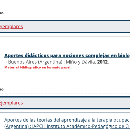
so
ejemplares
Aportes didácticos para nociones complejas en biolo
.- Buenos Aires (Argentina) : Miño y Dávila,
2012
.
Material bibliográfico en formato papel.
so
ejemplares
Aportes de las teorías del aprendizaje a la terapia ocupacion
(Argentina) : IAPCH Instituto Académico-Pedagógico de Ci