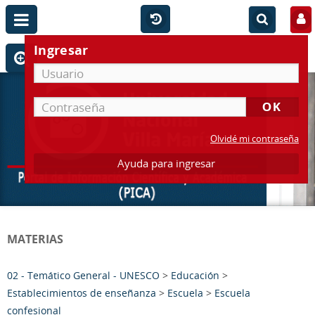
Ingresar
Olvidé mi contraseña
Ayuda para ingresar
MATERIAS
02 - Temático General - UNESCO
>
Educación
>
Establecimientos de enseñanza
>
Escuela
>
Escuela
confesional