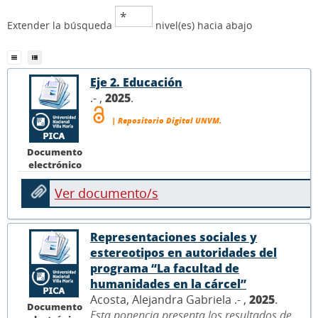
Extender la búsqueda
nivel(es) hacia abajo
Eje 2. Educación
.- ,
2025
.
| Repositorio Digital UNVM.
Documento
electrónico
Ver documento/s
Representaciones sociales y
estereotipos en autoridades del
programa “La facultad de
humanidades en la cárcel”
Acosta, Alejandra Gabriela .- ,
2025
.
Documento
Esta ponencia presenta los resultados de