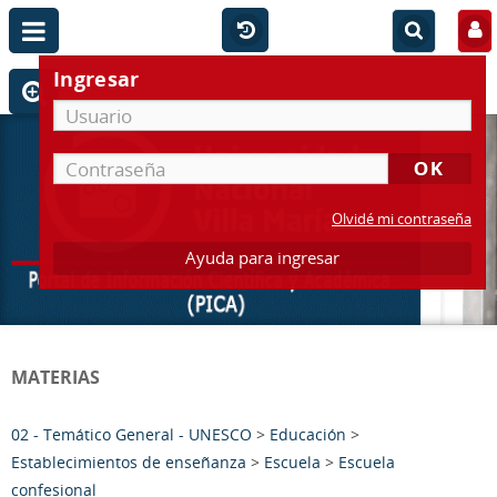
Ingresar
Olvidé mi contraseña
Ayuda para ingresar
MATERIAS
02 - Temático General - UNESCO
>
Educación
>
Establecimientos de enseñanza
>
Escuela
>
Escuela
confesional