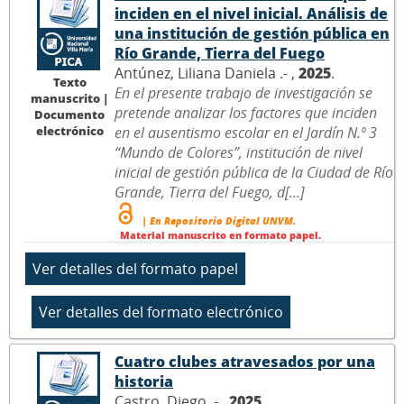
inciden en el nivel inicial. Análisis de
una institución de gestión pública en
Río Grande, Tierra del Fuego
Antúnez, Liliana Daniela .- ,
2025
.
Texto
En el presente trabajo de investigación se
manuscrito |
pretende analizar los factores que inciden
Documento
electrónico
en el ausentismo escolar en el Jardín N.º 3
“Mundo de Colores”, institución de nivel
inicial de gestión pública de la Ciudad de Río
Grande, Tierra del Fuego, d[...]
| En Repositorio Digital UNVM.
Material manuscrito en formato papel.
Cuatro clubes atravesados por una
historia
Castro, Diego .- ,
2025
.