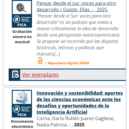
Pensar desde el sur: voces para otro
desarrollo / Güizzo, Elías .- , 2025.
“Pensar desde el Sur: voces para otro
desarrollo” es un podcast que invita a
revisar críticamente la idea de desarrollo
Grabación
desde una perspectiva nuestroamericana.
sonora no
Se propone un recorrido por las disputas
musical
históricas, teóricas y políticas que
marcaro[...]
| Repositorio Digital UNVM.
Ver ejemplares
Innovación y sostenibilidad: aportes
de las ciencias económicas ante los
desafíos y oportunidades de la
Inteligencia Artificial
Corna, Darío Rubén Juarez Gagliese,
Documento
Nadia Patricia .- ,
2025
.
electrónico