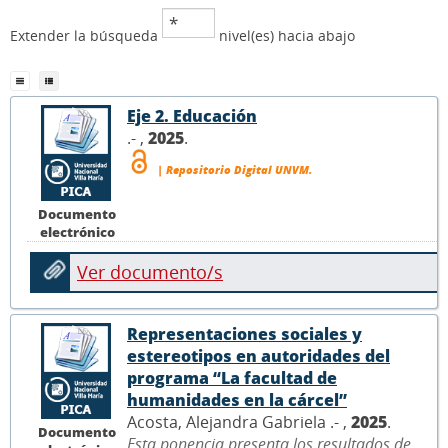
Extender la búsqueda
nivel(es) hacia abajo
Eje 2. Educación
.- ,
2025
.
| Repositorio Digital UNVM.
Documento
electrónico
Ver documento/s
Representaciones sociales y
estereotipos en autoridades del
programa “La facultad de
humanidades en la cárcel”
Acosta, Alejandra Gabriela .- ,
2025
.
Documento
Esta ponencia presenta los resultados de