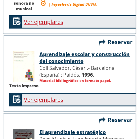
sonora no
| Repositorio Digital UNVM.
musical
Ver ejemplares
Reservar
Aprendizaje escolar y construcción
del conocimiento
Coll Salvador, César .- Barcelona
(España) : Paidós,
1996
.
Material bibliográfico en formato papel.
Texto impreso
Ver ejemplares
Reservar
El aprendizaje estratégico
Pozo Municio, Juan Ignacio Monereo,