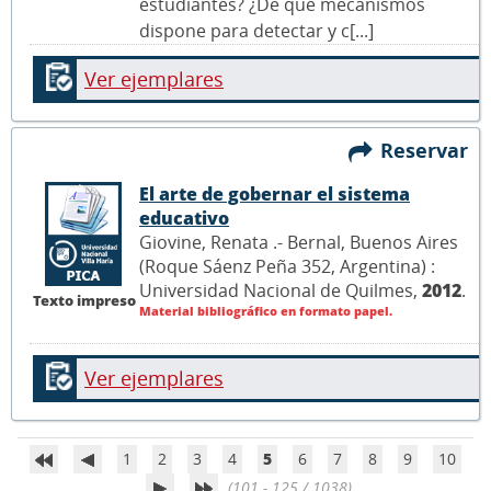
estudiantes? ¿De qué mecanismos
dispone para detectar y c[...]
Ver ejemplares
Reservar
El arte de gobernar el sistema
educativo
Giovine, Renata .- Bernal, Buenos Aires
(Roque Sáenz Peña 352, Argentina) :
Universidad Nacional de Quilmes,
2012
.
Texto impreso
Material bibliográfico en formato papel.
Ver ejemplares
1
2
3
4
5
6
7
8
9
10
(101 - 125 / 1038)