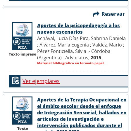
Reservar
Aportes de la psicopedagogía a los
nuevos escenarios
Achával, Lucía Días Pira, Sabrina Daniela
; Álvarez, María Eugenia ; Valdez, Mario ;
Pérez Fonticiella, Silvia .- Córdoba
Texto impreso
(Argentina) : Advocatus,
2015
.
Material bibliográfico en formato papel.
Ver ejemplares
Aportes de la Terapia Ocupacional en
el ámbito escolar desde el enfoque
de Integración Sensorial, hallados en
artículos de investigación e
intervención publicados durante el
Texto