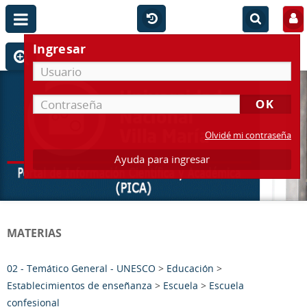
Ingresar
Olvidé mi contraseña
Ayuda para ingresar
MATERIAS
02 - Temático General - UNESCO
>
Educación
>
Establecimientos de enseñanza
>
Escuela
>
Escuela
confesional