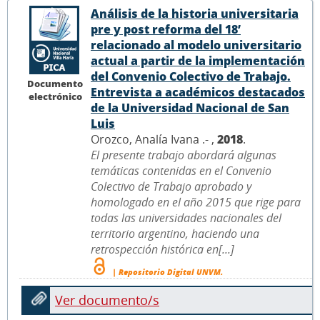
Análisis de la historia universitaria
pre y post reforma del 18’
relacionado al modelo universitario
actual a partir de la implementación
del Convenio Colectivo de Trabajo.
Documento
Entrevista a académicos destacados
electrónico
de la Universidad Nacional de San
Luis
Orozco, Analía Ivana .- ,
2018
.
El presente trabajo abordará algunas
temáticas contenidas en el Convenio
Colectivo de Trabajo aprobado y
homologado en el año 2015 que rige para
todas las universidades nacionales del
territorio argentino, haciendo una
retrospección histórica en[...]
| Repositorio Digital UNVM.
Ver documento/s