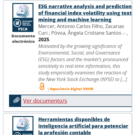
ESG narrative analysis and prediction
of financial index volatility using text
mining and machine learning
Mercer, Antonio Carlos Filho, Zacarias
Curi ; Póvoa, Ângela Cristiane Santos .- ,
Documento
2025
.
electrónico
Motivated by the growing significance of
Environmental, Social, and Governance
(ESG) factors and the market's pronounced
sensitivity to real-time information, this
study empirically examines the reaction of
the New York Stock Exchange (NYSE) to [...]
| Repositorio Digital UNVM.
Ver documento/s
Herramientas disponibles de
inteligencia artificial para potenciar
la profesión contable