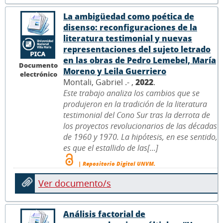
La ambigüedad como poética de
disenso: reconfiguraciones de la
literatura testimonial y nuevas
representaciones del sujeto letrado
en las obras de Pedro Lemebel, María
Documento
Moreno y Leila Guerriero
electrónico
Montali, Gabriel .- ,
2022
.
Este trabajo analiza los cambios que se
produjeron en la tradición de la literatura
testimonial del Cono Sur tras la derrota de
los proyectos revolucionarios de las décadas
de 1960 y 1970. La hipótesis, en ese sentido,
es que el estallido de las[...]
| Repositorio Digital UNVM.
Ver documento/s
Análisis factorial de