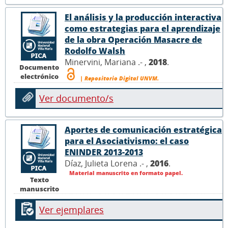
El análisis y la producción interactiva
como estrategias para el aprendizaje
de la obra Operación Masacre de
Rodolfo Walsh
Minervini, Mariana .- ,
2018
.
Documento
electrónico
| Repositorio Digital UNVM.
Ver documento/s
Aportes de comunicación estratégica
para el Asociativismo: el caso
ENINDER 2013-2013
Díaz, Julieta Lorena .- ,
2016
.
Material manuscrito en formato papel.
Texto
manuscrito
Ver ejemplares