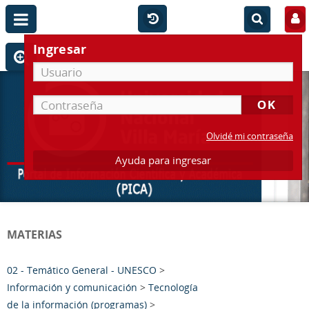
Ingresar
Olvidé mi contraseña
Ayuda para ingresar
MATERIAS
02 - Temático General - UNESCO
>
Información y comunicación
>
Tecnología
de la información (programas)
>