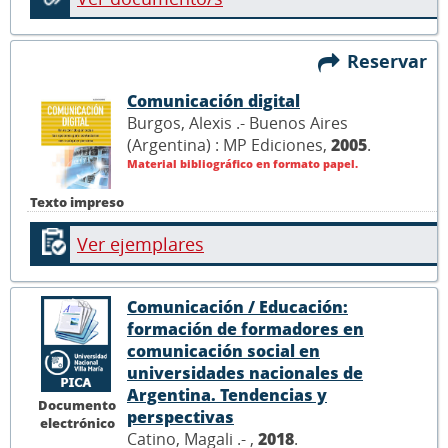
Reservar
Comunicación digital
Burgos, Alexis .- Buenos Aires
(Argentina) : MP Ediciones,
2005
.
Material bibliográfico en formato papel.
Texto impreso
Ver ejemplares
Comunicación / Educación:
formación de formadores en
comunicación social en
universidades nacionales de
Argentina. Tendencias y
Documento
perspectivas
electrónico
Catino, Magali .- ,
2018
.