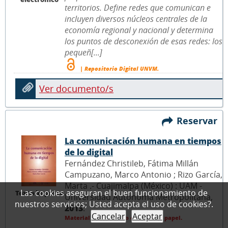
territorios. Define redes que comunican e
incluyen diversos núcleos centrales de la
economía regional y nacional y determina
los puntos de desconexión de esas redes: los
pequeñ[...]
| Repositorio Digital UNVM.
Ver documento/s
Reservar
La comunicación humana en tiempos
de lo digital
Fernández Christileb, Fátima Millán
Campuzano, Marco Antonio ; Rizo García,
Marta .- Cuajimalpa (México) : UAM -
Las cookies aseguran el buen funcionamiento de
Texto impreso
Universidad Autónoma Metropolitana,
nuestros servicios; Usted acepta el uso de cookies?.
2013
.
Cancelar
Aceptar
Material bibliográfico en formato papel.