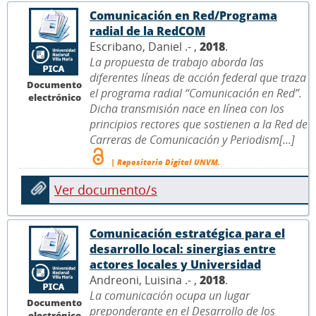
Comunicación en Red/Programa
radial de la RedCOM
Escribano, Daniel .- ,
2018
.
La propuesta de trabajo aborda las
diferentes líneas de acción federal que traza
Documento
el programa radial “Comunicación en Red”.
electrónico
Dicha transmisión nace en línea con los
principios rectores que sostienen a la Red de
Carreras de Comunicación y Periodism[...]
| Repositorio Digital UNVM.
Ver documento/s
Comunicación estratégica para el
desarrollo local: sinergias entre
actores locales y Universidad
Andreoni, Luisina .- ,
2018
.
La comunicación ocupa un lugar
Documento
preponderante en el Desarrollo de los
electrónico