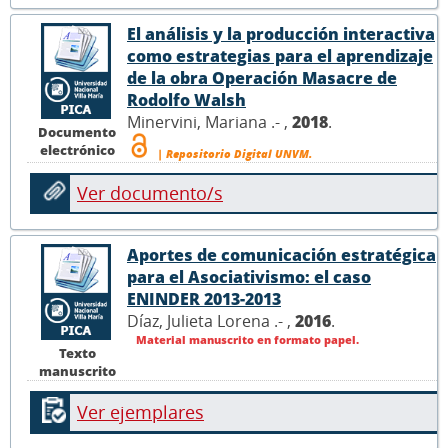
El análisis y la producción interactiva
como estrategias para el aprendizaje
de la obra Operación Masacre de
Rodolfo Walsh
Minervini, Mariana .- ,
2018
.
Documento
electrónico
| Repositorio Digital UNVM.
Ver documento/s
Aportes de comunicación estratégica
para el Asociativismo: el caso
ENINDER 2013-2013
Díaz, Julieta Lorena .- ,
2016
.
Material manuscrito en formato papel.
Texto
manuscrito
Ver ejemplares