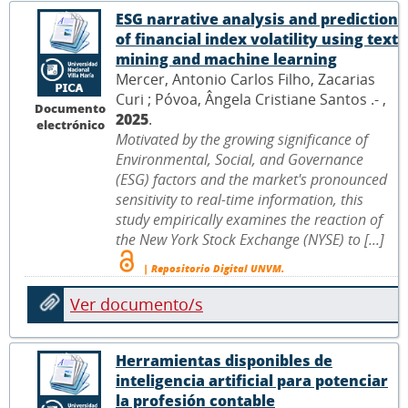
ESG narrative analysis and prediction
of financial index volatility using text
mining and machine learning
Mercer, Antonio Carlos Filho, Zacarias
Curi ; Póvoa, Ângela Cristiane Santos .- ,
Documento
2025
.
electrónico
Motivated by the growing significance of
Environmental, Social, and Governance
(ESG) factors and the market's pronounced
sensitivity to real-time information, this
study empirically examines the reaction of
the New York Stock Exchange (NYSE) to [...]
| Repositorio Digital UNVM.
Ver documento/s
Herramientas disponibles de
inteligencia artificial para potenciar
la profesión contable