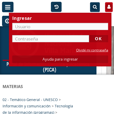
Ingresar
Olvidé mi contraseña
Ayuda para ingresar
MATERIAS
02 - Temático General - UNESCO
>
Información y comunicación
>
Tecnología
de la información (programas)
>