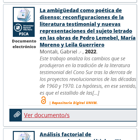
La ambigüedad como poética de
disenso: reconfiguraciones de la
literatura testimonial y nuevas
representaciones del sujeto letrado
en las obras de Pedro Lemebel, María
Documento
Moreno y Leila Guerriero
electrónico
Montali, Gabriel .- ,
2022
.
Este trabajo analiza los cambios que se
produjeron en la tradición de la literatura
testimonial del Cono Sur tras la derrota de
los proyectos revolucionarios de las décadas
de 1960 y 1970. La hipótesis, en ese sentido,
es que el estallido de las[...]
| Repositorio Digital UNVM.
Ver documento/s
Análisis factorial de