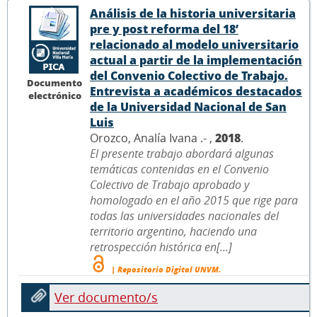
Análisis de la historia universitaria
pre y post reforma del 18’
relacionado al modelo universitario
actual a partir de la implementación
del Convenio Colectivo de Trabajo.
Documento
Entrevista a académicos destacados
electrónico
de la Universidad Nacional de San
Luis
Orozco, Analía Ivana .- ,
2018
.
El presente trabajo abordará algunas
temáticas contenidas en el Convenio
Colectivo de Trabajo aprobado y
homologado en el año 2015 que rige para
todas las universidades nacionales del
territorio argentino, haciendo una
retrospección histórica en[...]
| Repositorio Digital UNVM.
Ver documento/s