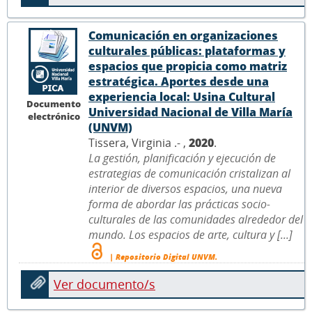
Comunicación en organizaciones
culturales públicas: plataformas y
espacios que propicia como matriz
estratégica. Aportes desde una
experiencia local: Usina Cultural
Documento
Universidad Nacional de Villa María
electrónico
(UNVM)
Tissera, Virginia .- ,
2020
.
La gestión, planificación y ejecución de
estrategias de comunicación cristalizan al
interior de diversos espacios, una nueva
forma de abordar las prácticas socio-
culturales de las comunidades alrededor del
mundo. Los espacios de arte, cultura y [...]
| Repositorio Digital UNVM.
Ver documento/s