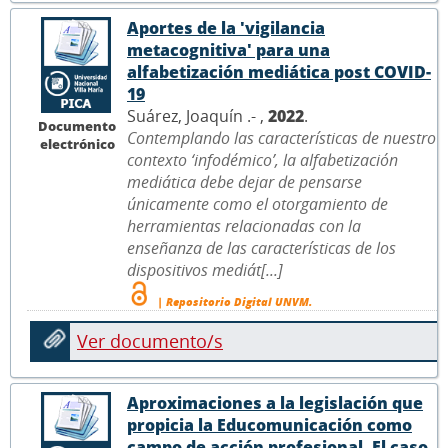
Aportes de la 'vigilancia
metacognitiva' para una
alfabetización mediática post COVID-
19
Suárez, Joaquín .- ,
2022
.
Documento
Contemplando las características de nuestro
electrónico
contexto ‘infodémico’, la alfabetización
mediática debe dejar de pensarse
únicamente como el otorgamiento de
herramientas relacionadas con la
enseñanza de las características de los
dispositivos mediát[...]
| Repositorio Digital UNVM.
Ver documento/s
Aproximaciones a la legislación que
propicia la Educomunicación como
campo de acción profesional. El caso