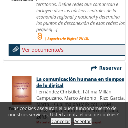
territorios. Define redes que comunican e
incluyen diversos núcleos centrales de la
economía regional y nacional y determina
los puntos de desconexión de esas redes: los
pequeñ[...]
| Repositorio Digital UNVM.
Ver documento/s
Reservar
La comunicación humana en tiempos
de lo digital
Fernández Christileb, Fátima Millán
Campuzano, Marco Antonio ; Rizo García,
Marta .- Cuajimalpa (México) : UAM -
Las cookies aseguran el buen funcionamiento de
Texto impreso
Universidad Autónoma Metropolitana,
nuestros servicios; Usted acepta el uso de cookies?.
2013
.
Cancelar
Aceptar
Material bibliográfico en formato papel.