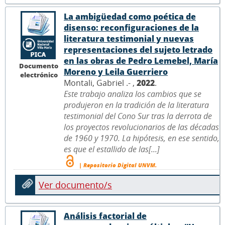
La ambigüedad como poética de
disenso: reconfiguraciones de la
literatura testimonial y nuevas
representaciones del sujeto letrado
en las obras de Pedro Lemebel, María
Documento
Moreno y Leila Guerriero
electrónico
Montali, Gabriel .- ,
2022
.
Este trabajo analiza los cambios que se
produjeron en la tradición de la literatura
testimonial del Cono Sur tras la derrota de
los proyectos revolucionarios de las décadas
de 1960 y 1970. La hipótesis, en ese sentido,
es que el estallido de las[...]
| Repositorio Digital UNVM.
Ver documento/s
Análisis factorial de