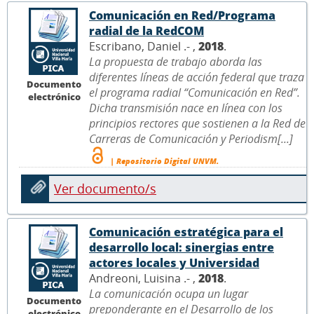
Comunicación en Red/Programa
radial de la RedCOM
Escribano, Daniel .- ,
2018
.
La propuesta de trabajo aborda las
diferentes líneas de acción federal que traza
Documento
el programa radial “Comunicación en Red”.
electrónico
Dicha transmisión nace en línea con los
principios rectores que sostienen a la Red de
Carreras de Comunicación y Periodism[...]
| Repositorio Digital UNVM.
Ver documento/s
Comunicación estratégica para el
desarrollo local: sinergias entre
actores locales y Universidad
Andreoni, Luisina .- ,
2018
.
La comunicación ocupa un lugar
Documento
preponderante en el Desarrollo de los
electrónico