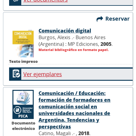
Reservar
Comunicación digital
Burgos, Alexis .- Buenos Aires
(Argentina) : MP Ediciones,
2005
.
Material bibliográfico en formato papel.
Texto impreso
Ver ejemplares
Comunicación / Educación:
formación de formadores en
comunicación social en
universidades nacionales de
Argentina. Tendencias y
Documento
perspectivas
electrónico
Catino, Magali .- ,
2018
.