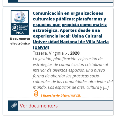
Comunicación en organizaciones
culturales públicas: plataformas y
espacios que propicia como matriz
estratégica. Aportes desde una
experiencia local: Usina Cultural
Documento
Universidad Nacional de Villa María
electrónico
(UNVM)
Tissera, Virginia .- ,
2020
.
La gestión, planificación y ejecución de
estrategias de comunicación cristalizan al
interior de diversos espacios, una nueva
forma de abordar las prácticas socio-
culturales de las comunidades alrededor del
mundo. Los espacios de arte, cultura y [...]
| Repositorio Digital UNVM.
Ver documento/s