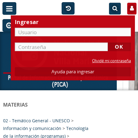
Ingresar
Olvidé mi contraseña
Ayuda para ingresar
MATERIAS
02 - Temático General - UNESCO
>
Información y comunicación
>
Tecnología
de la información (programas)
>