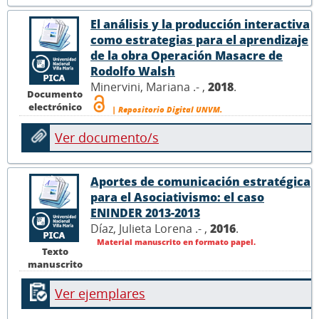
El análisis y la producción interactiva
como estrategias para el aprendizaje
de la obra Operación Masacre de
Rodolfo Walsh
Minervini, Mariana .- ,
2018
.
Documento
electrónico
| Repositorio Digital UNVM.
Ver documento/s
Aportes de comunicación estratégica
para el Asociativismo: el caso
ENINDER 2013-2013
Díaz, Julieta Lorena .- ,
2016
.
Material manuscrito en formato papel.
Texto
manuscrito
Ver ejemplares