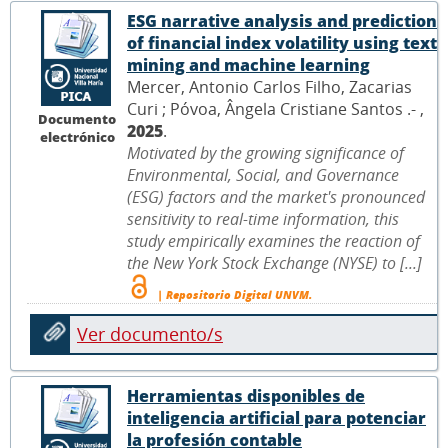
ESG narrative analysis and prediction
of financial index volatility using text
mining and machine learning
Mercer, Antonio Carlos Filho, Zacarias
Curi ; Póvoa, Ângela Cristiane Santos .- ,
Documento
2025
.
electrónico
Motivated by the growing significance of
Environmental, Social, and Governance
(ESG) factors and the market's pronounced
sensitivity to real-time information, this
study empirically examines the reaction of
the New York Stock Exchange (NYSE) to [...]
| Repositorio Digital UNVM.
Ver documento/s
Herramientas disponibles de
inteligencia artificial para potenciar
la profesión contable