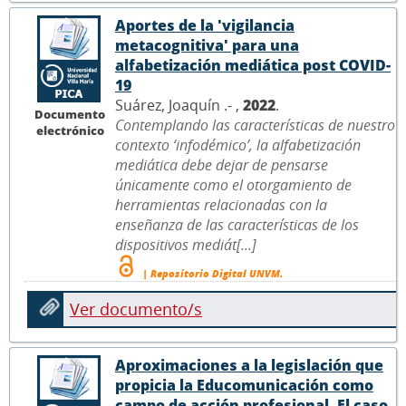
Aportes de la 'vigilancia
metacognitiva' para una
alfabetización mediática post COVID-
19
Suárez, Joaquín .- ,
2022
.
Documento
Contemplando las características de nuestro
electrónico
contexto ‘infodémico’, la alfabetización
mediática debe dejar de pensarse
únicamente como el otorgamiento de
herramientas relacionadas con la
enseñanza de las características de los
dispositivos mediát[...]
| Repositorio Digital UNVM.
Ver documento/s
Aproximaciones a la legislación que
propicia la Educomunicación como
campo de acción profesional. El caso