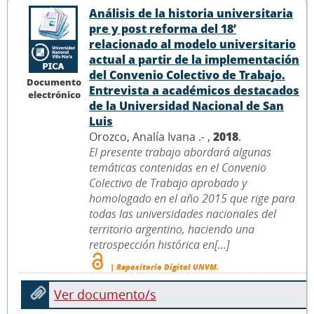
Análisis de la historia universitaria
pre y post reforma del 18’
relacionado al modelo universitario
actual a partir de la implementación
del Convenio Colectivo de Trabajo.
Documento
Entrevista a académicos destacados
electrónico
de la Universidad Nacional de San
Luis
Orozco, Analía Ivana .- ,
2018
.
El presente trabajo abordará algunas
temáticas contenidas en el Convenio
Colectivo de Trabajo aprobado y
homologado en el año 2015 que rige para
todas las universidades nacionales del
territorio argentino, haciendo una
retrospección histórica en[...]
| Repositorio Digital UNVM.
Ver documento/s