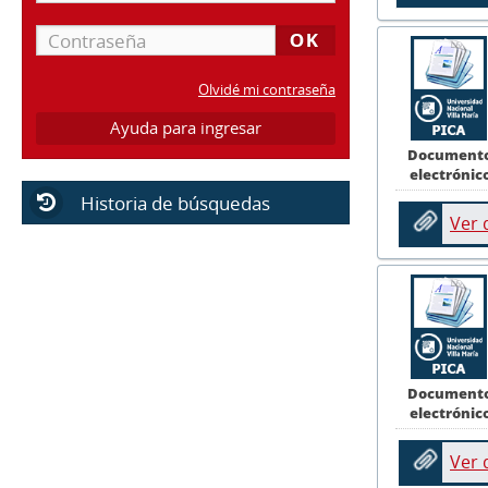
Olvidé mi contraseña
Ayuda para ingresar
Document
electrónic
Historia de búsquedas
Ver
Document
electrónic
Ver