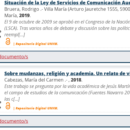
Situación de la Ley de Servicios de Comunicación Au
Bruera, Rodrigo .- Villa María (Arturo Jauretche 1555, 590
María,
2019
.
El 9 de octubre de 2009 se aprobó en el Congreso de la Nació
(LSCA). Tras varios años de debate y discusión sobre las polí
o
reempl[...]
o
| Repositorio Digital UNVM.
 documento/s
Sobre mudanzas, religión y academia. Un relato de v
Cabezas, María del Carmen .- ,
2018
.
Este trabajo se pregunta por la vida académica de Jesús Mart
el campo de estudios de la comunicación (Fuentes Navarro 2015
las c[...]
o
o
| Repositorio Digital UNVM.
 documento/s