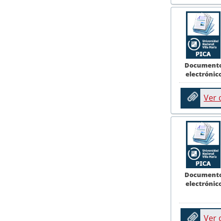
Document
electrónic
Ver
Document
electrónic
Ver