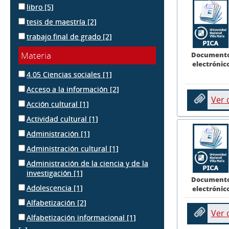
libro
[5]
tesis de maestría
[2]
trabajo final de grado
[2]
Materia
Document
electrónic
4.05 Ciencias sociales
[1]
Acceso a la información
[2]
Ver
Acción cultural
[1]
Actividad cultural
[1]
Administración
[1]
Administración cultural
[1]
Administración de la ciencia y de la
investigación
[1]
Document
Adolescencia
[1]
electrónic
Alfabetización
[2]
Ver
Alfabetización informacional
[1]