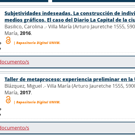
Subjetividades indeseadas. La construcción de individ
medios gráficos. El caso del Diario La Capital de la c
Basilico, Carolina .- Villa María (Arturo Jauretche 1555, 5
María,
2016
.
o
| Repositorio Digital UNVM.
o
 documento/s
Taller de metaproceso: experiencia preliminar en la 
Blázquez, Miguel .- Villa María (Arturo Jauretche 1555, 59
María,
2017
.
| Repositorio Digital UNVM.
o
o
 documento/s