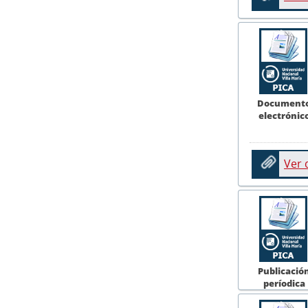
Document
electrónic
Ver
Publicació
períodica