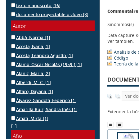
texto manuscrito
[16]
Commentaire 
documento proyectable o vídeo
[3]
Sinónimos(s)
Autor
Data capture 
Abbá, Norma
[1]
Ver también:
Acosta, Ivana
[1]
Análisis de 
Acosta, Leandro Agustín
[1]
Código
Teoría de l
Alamo, Oscar Nicolás (1959-)
[1]
Alaniz, María
[2]
DOCUMENTS
Alberdi, M. C.
[1]
Alfaro, Dayana
[1]
Ver do
Álvarez Gandolfi, Federico
[1]
Amarilla Ruiz, Sandra Inés
[1]
Extender la b
Amati, Mirta
[1]
[+]
Año