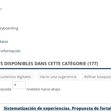
:
Keyboarding
datos
a información
 DISPONIBLES DANS CETTE CATÉGORIE (177)
cumentos digitales
Hacer una sugerencia
Refinar búsque
úsqueda
nivel(es) hacia abajo
Sistematización de experiencias. Propuesta de fortal