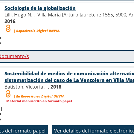
Sociología de la globalización
Lilli, Hugo N. .- Villa María (Arturo Jauretche 1555, 5900, 
2016
.
| Repositorio Digital UNVM.
o
o
 documento/s
Sostenibilidad de medios de comunicación alternativo
sistematización del caso de La Ventolera en Villa Ma
Batiston, Victoria .- ,
2018
.
| En Repositorio Digital UNVM.
Material manuscrito en formato papel.
 |
o
o