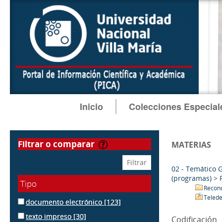
Inicio
Colecciones Especial
filtrar o comparar
MATERIAS
02 - Temático 
(programas)
>
Tipo
Recono
Telede
documento electrónico
[123]
texto impreso
[30]
Codificación