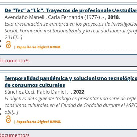
De “Tec” a “Lic”. Trayectos de profesionales/estudi
Avendaño Manelli, Carla Fernanda (1977-) .- ,
2018
.
Esta presentación se enmarca en los proyectos de investigaci
Social. Formación institucionalizada y la realidad laboral /pr
2016[...]
o
o
| Repositorio Digital UNVM.
 documento/s
Temporalidad pandémica y solucionismo tecnológico 
de consumos culturales
Sánchez Ceci, Pablo Daniel .- ,
2022
.
El objetivo del siguiente trabajo es presentar una serie de re
consumos culturales en el Ciudad de Córdoba durante el ASPO 
o
obt[...]
o
| Repositorio Digital UNVM.
 documento/s