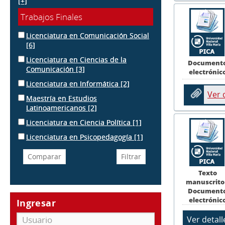
[+]
Trabajos Finales
Licenciatura en Comunicación Social
[6]
Licenciatura en Ciencias de la
Document
Comunicación
[3]
electrónic
Licenciatura en Informática
[2]
Ver
Maestría en Estudios
Latinoamericanos
[2]
Licenciatura en Ciencia Política
[1]
Licenciatura en Psicopedagogía
[1]
Texto
manuscrito
Document
electrónic
Ingresar