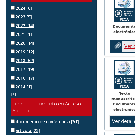
2024
[6]
2023
[5]
2022
[14]
Document
electrónic
2021
[1]
2020
[14]
Ver
2019
[12]
2018
[52]
2017
[19]
2016
[17]
2014
[1]
Texto
[+]
manuscrito
Tipo de documento en Acceso
Document
electrónic
Abierto
documento de conferencia
[91]
artículo
[23]