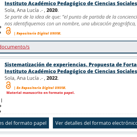
Instituto Académico Pedagógico de Ciencias Sociales 
Sola, Ana Lucía .- ,
2020
.
Se parte de la idea de que: “el punto de partida de la concien
nos identifiquemos con un nombre, una ubicación geográfica, una
o
o
| Repositorio Digital UNVM.
 documento/s
Sistematización de experiencias. Propuesta de Fortal
Instituto Académico Pedagógico de Ciencias Sociales 
Sola, Ana Lucía .- ,
2022
.
| En Repositorio Digital UNVM.
Material manuscrito en formato papel.
 |
o
o