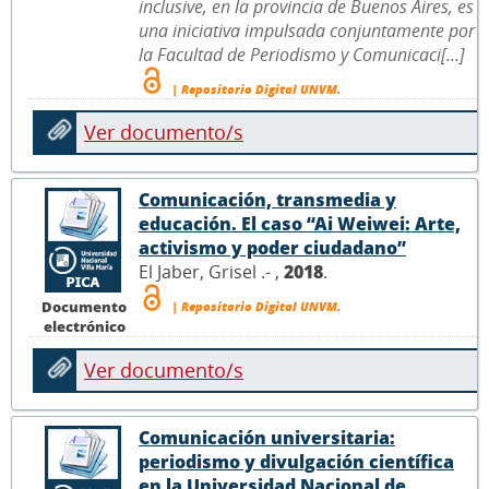
inclusive, en la provincia de Buenos Aires, es
una iniciativa impulsada conjuntamente por
la Facultad de Periodismo y Comunicaci[...]
| Repositorio Digital UNVM.
Ver documento/s
Comunicación, transmedia y
educación. El caso “Ai Weiwei: Arte,
activismo y poder ciudadano”
El Jaber, Grisel .- ,
2018
.
Documento
| Repositorio Digital UNVM.
electrónico
Ver documento/s
Comunicación universitaria:
periodismo y divulgación científica
en la Universidad Nacional de