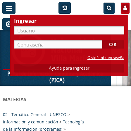
Ingresar
Olvidé mi contraseña
Ayuda para ingresar
MATERIAS
02 - Temático General - UNESCO
>
Información y comunicación
>
Tecnología
de la información (programas)
>