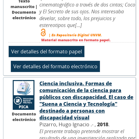
Texto
cinematográfico a través de dos cintas; Coco
manuscrito |
y El Secreto de sus ojos. Nos interesaba
Documento
electrónico
develar, sobre todo, los prejuicios y
estereotipos que[...]
| En Repositorio Digital UNVM.
Material manuscrito en formato papel.
Ciencia inclusiva. Formas de
comunicación de la ciencia para
públicos con discapacidad. El caso de
"Suena a Ciencia y Tecnología"
destinado a personas con
Documento
discapacidad visual
electrónico
Pizarro, Hugo Ignacio .- ,
2018
.
El presente trabajo pretende mostrar el
resultado de una investigación realizada por