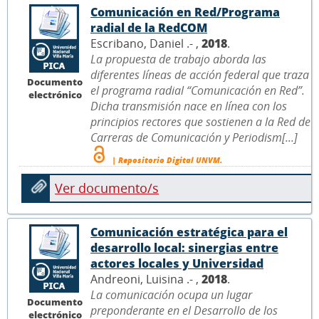
Comunicación en Red/Programa
radial de la RedCOM
Escribano, Daniel .- ,
2018
.
La propuesta de trabajo aborda las
diferentes líneas de acción federal que traza
Documento
el programa radial “Comunicación en Red”.
electrónico
Dicha transmisión nace en línea con los
principios rectores que sostienen a la Red de
Carreras de Comunicación y Periodism[...]
| Repositorio Digital UNVM.
Ver documento/s
Comunicación estratégica para el
desarrollo local: sinergias entre
actores locales y Universidad
Andreoni, Luisina .- ,
2018
.
La comunicación ocupa un lugar
Documento
preponderante en el Desarrollo de los
electrónico