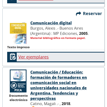
Reservar
Comunicación digital
Burgos, Alexis .- Buenos Aires
(Argentina) : MP Ediciones,
2005
.
Material bibliográfico en formato papel.
Texto impreso
Ver ejemplares
Comunicación / Educación:
formación de formadores en
comunicación social en
universidades nacionales de
Argentina. Tendencias y
Documento
perspectivas
electrónico
Catino, Magali .- ,
2018
.