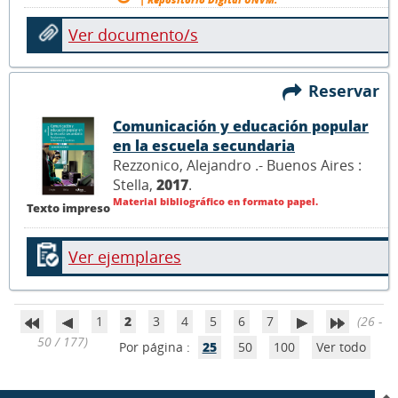
Ver documento/s
Reservar
Comunicación y educación popular
en la escuela secundaria
Rezzonico, Alejandro .- Buenos Aires :
Stella,
2017
.
Material bibliográfico en formato papel.
Texto impreso
Ver ejemplares
1
2
3
4
5
6
7
(26 -
50 / 177)
Por página :
25
50
100
Ver todo