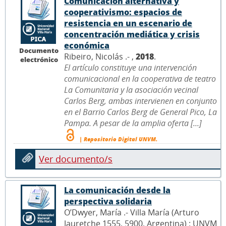
Comunicación alternativa y
cooperativismo: espacios de
resistencia en un escenario de
concentración mediática y crisis
económica
Documento
Ribeiro, Nicolás .- ,
2018
.
electrónico
El artículo constituye una intervención
comunicacional en la cooperativa de teatro
La Comunitaria y la asociación vecinal
Carlos Berg, ambas intervienen en conjunto
en el Barrio Carlos Berg de General Pico, La
Pampa. A pesar de la amplia oferta [...]
| Repositorio Digital UNVM.
Ver documento/s
La comunicación desde la
perspectiva solidaria
O’Dwyer, María .- Villa María (Arturo
Jauretche 1555, 5900, Argentina) : UNVM