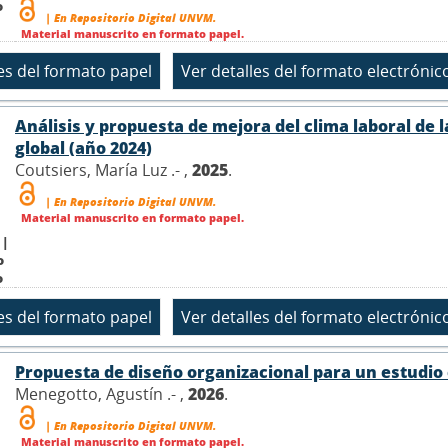
o
| En Repositorio Digital UNVM.
Material manuscrito en formato papel.
Análisis y propuesta de mejora del clima laboral de l
global (año 2024)
Coutsiers, María Luz .- ,
2025
.
| En Repositorio Digital UNVM.
Material manuscrito en formato papel.
 |
o
o
Propuesta de diseño organizacional para un estudio c
Menegotto, Agustín .- ,
2026
.
| En Repositorio Digital UNVM.
Material manuscrito en formato papel.