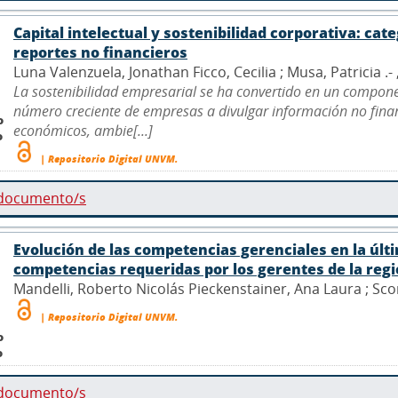
Capital intelectual y sostenibilidad corporativa: cate
reportes no financieros
Luna Valenzuela, Jonathan Ficco, Cecilia ; Musa, Patricia .- 
La sostenibilidad empresarial se ha convertido en un compone
número creciente de empresas a divulgar información no finan
o
económicos, ambie[...]
o
| Repositorio Digital UNVM.
 documento/s
Evolución de las competencias gerenciales en la últ
competencias requeridas por los gerentes de la reg
Mandelli, Roberto Nicolás Pieckenstainer, Ana Laura ; Scor
| Repositorio Digital UNVM.
o
o
 documento/s