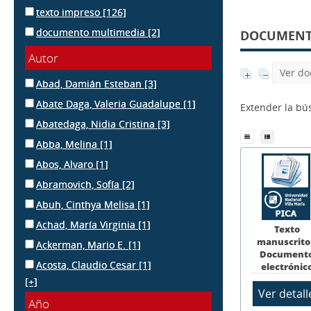
texto impreso
[126]
documento multimedia
[2]
DOCUMENTS
Autor
Ver do
Abad, Damián Esteban
[3]
Abate Daga, Valeria Guadalupe
[1]
Extender la b
Abatedaga, Nidia Cristina
[3]
Abba, Melina
[1]
Abos, Alvaro
[1]
Abramovich, Sofía
[2]
Abuh, Cinthya Melisa
[1]
Achad, María Virginia
[1]
Texto
manuscrito
Ackerman, Mario E.
[1]
Document
Acosta, Claudio Cesar
[1]
electrónic
[+]
Año