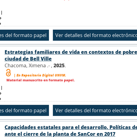
 |
o
o
Estrategias familiares de vida en contextos de pobrez
ciudad de Bell Ville
Chacoma, Ximena .- ,
2025
.
| En Repositorio Digital UNVM.
Material manuscrito en formato papel.
 |
o
o
Capacidades estatales para el desarrollo. Políticas
ante el cierre de la planta de SanCor en 2017