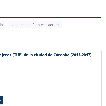
da
Búsqueda en fuentes externas
jeros (TUP) de la ciudad de Córdoba (2013-2017)