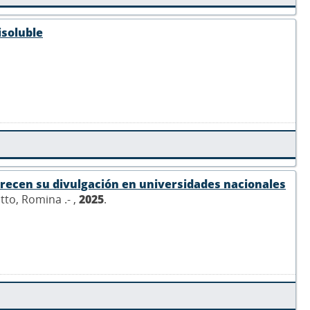
isoluble
vorecen su divulgación en universidades nacionales
otto, Romina .- ,
2025
.