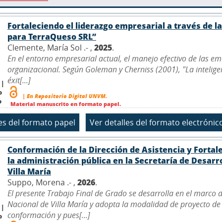
Fortaleciendo el liderazgo empresarial a través de 
para TerraQueso SRL”
Clemente, María Sol .- ,
2025
.
En el entorno empresarial actual, el manejo efectivo de las emo
organizacional. Según Goleman y Cherniss (2001), "La intelige
éxit[...]
 |
o
| En Repositorio Digital UNVM.
o
Material manuscrito en formato papel.
Conformación de la Dirección de Asistencia y Fortale
la administración pública en la Secretaría de Desarr
Villa María
Suppo, Morena .- ,
2026
.
El presente Trabajo Final de Grado se desarrolla en el marco de
Nacional de Villa María y adopta la modalidad de proyecto de
 |
conformación y pues[...]
o