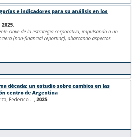
gorías e indicadores para su análisis en los
,
2025
.
nte clave de la estrategia corporativa, impulsando a un
ciera (non-financial reporting), abarcando aspectos
ima década: un estudio sobre cambios en las
ión centro de Argentina
za, Federico .- ,
2025
.