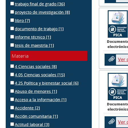
trabajo final de grado
[36]
proyecto de investigación
[8]
libro
[7]
documento de trabajo
[1]
informe técnico
[1]
Document
tesis de maestría
[1]
electrónic
Materia
Ver
4 Ciencias sociales
[8]
4.05 Ciencias sociales
[15]
4.25 Política y bienestar social
[6]
Abuso de menores
[1]
Acceso a la información
[1]
Document
Accidente
[2]
electrónic
Acción comunitaria
[1]
Ver
Actitud laboral
[3]