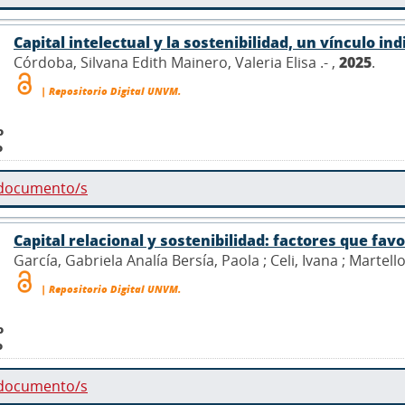
Capital intelectual y la sostenibilidad, un vínculo ind
Córdoba, Silvana Edith Mainero, Valeria Elisa .- ,
2025
.
| Repositorio Digital UNVM.
o
o
 documento/s
Capital relacional y sostenibilidad: factores que fa
García, Gabriela Analía Bersía, Paola ; Celi, Ivana ; Martell
| Repositorio Digital UNVM.
o
o
 documento/s