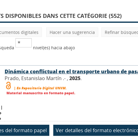
 DISPONIBLES DANS CETTE CATÉGORIE (552)
cumentos digitales
Hacer una sugerencia
Refinar búsque
úsqueda
nivel(es) hacia abajo
Dinámica conflictual en el transporte urbano de pasa
Prado, Estanislao Martín .- ,
2025
.
| En Repositorio Digital UNVM.
Material manuscrito en formato papel.
 |
o
o