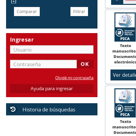
[+]
Ingresar
Texto
manuscrito
Document
electrónic
Olvidé mi contraseña
Ayuda para ingresar
Historia de búsquedas
Texto
manuscrito
Document