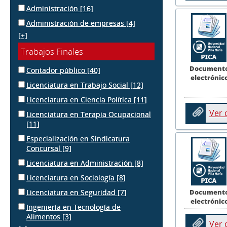
Administración
[16]
Administración de empresas
[4]
[+]
Trabajos Finales
Document
Contador público
[40]
electrónic
Licenciatura en Trabajo Social
[12]
Licenciatura en Ciencia Política
[11]
Ver
Licenciatura en Terapia Ocupacional
[11]
Especialización en Sindicatura
Concursal
[9]
Licenciatura en Administración
[8]
Licenciatura en Sociología
[8]
Document
Licenciatura en Seguridad
[7]
electrónic
Ingeniería en Tecnología de
Alimentos
[3]
Ver