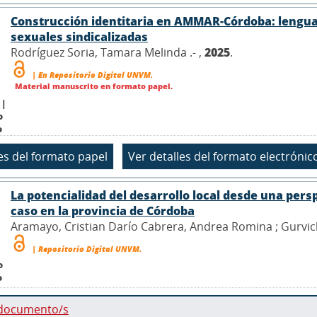
Construcción identitaria en AMMAR-Córdoba: lenguaje
sexuales sindicalizadas
Rodríguez Soria, Tamara Melinda .- ,
2025
.
| En Repositorio Digital UNVM.
Material manuscrito en formato papel.
 |
o
o
La potencialidad del desarrollo local desde una pers
caso en la provincia de Córdoba
Aramayo, Cristian Darío Cabrera, Andrea Romina ; Gurvich
| Repositorio Digital UNVM.
o
o
 documento/s