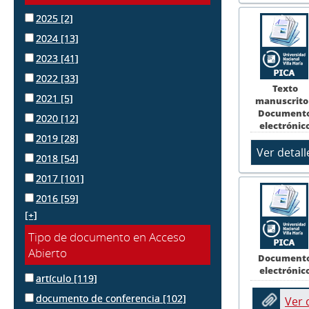
2025
[2]
2024
[13]
2023
[41]
2022
[33]
Texto
2021
[5]
manuscrito
Document
2020
[12]
electrónic
2019
[28]
2018
[54]
2017
[101]
2016
[59]
[+]
Tipo de documento en Acceso
Abierto
Document
electrónic
artículo
[119]
documento de conferencia
[102]
Ver