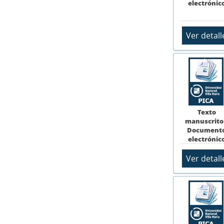
electrónic
Texto
manuscrito
Document
electrónic