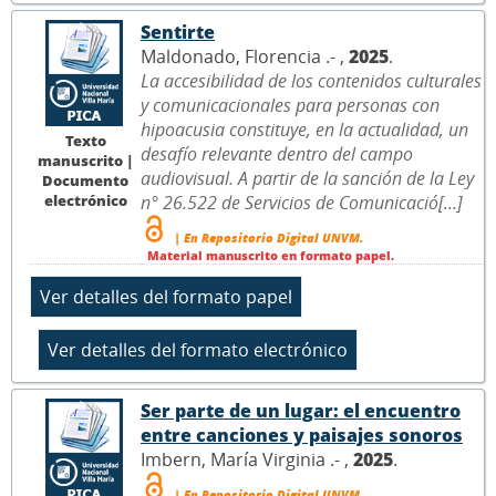
Sentirte
Maldonado, Florencia .- ,
2025
.
La accesibilidad de los contenidos culturales
y comunicacionales para personas con
hipoacusia constituye, en la actualidad, un
Texto
desafío relevante dentro del campo
manuscrito |
audiovisual. A partir de la sanción de la Ley
Documento
electrónico
n° 26.522 de Servicios de Comunicació[...]
| En Repositorio Digital UNVM.
Material manuscrito en formato papel.
Ser parte de un lugar: el encuentro
entre canciones y paisajes sonoros
Imbern, María Virginia .- ,
2025
.
| En Repositorio Digital UNVM.