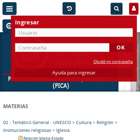
Ingresar
Olvidé mi contraseña
Ayuda para ingresar
MATERIAS
02 - Temático General - UNESCO
>
Cultura
>
Religión
>
Instituciones religiosas
>
Iglesia
Relación Iglesia-Estado