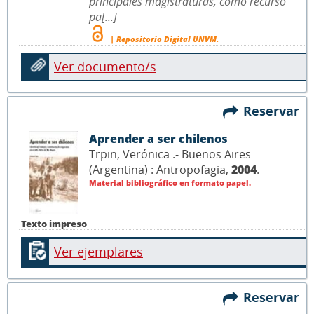
principales magistraturas, como recurso
pa[...]
| Repositorio Digital UNVM.
Ver documento/s
Reservar
Aprender a ser chilenos
Trpin, Verónica .- Buenos Aires
(Argentina) : Antropofagia,
2004
.
Material bibliográfico en formato papel.
Texto impreso
Ver ejemplares
Reservar