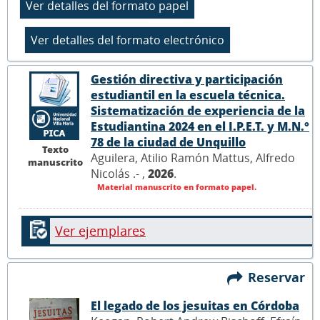
Gestión directiva y participación
estudiantil en la escuela técnica.
Sistematización de experiencia de la
Estudiantina 2024 en el I.P.E.T. y M.N.°
78 de la ciudad de Unquillo
Texto
Aguilera, Atilio Ramón Mattus, Alfredo
manuscrito
Nicolás .- ,
2026
.
Material manuscrito en formato papel.
Ver ejemplares
Reservar
El legado de los jesuitas en Córdoba