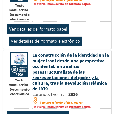
Material manuscrito en formato papel.
Texto
manuscrito |
Documento
electrónico
La construcción de la identidad en la
mujer iraní desde una perspectiva
occidental: un análisis
posestructuralista de las
representaciones del poder y la
Texto
cultura, tras la Revolución Islámica
manuscrito |
de 1979
Documento
electrónico
Carando, Evelin .- ,
2026
.
| En Repositorio Digital UNVM.
Material manuscrito en formato papel.