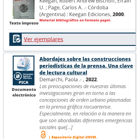
Keegan, Robert Andrew Bischoff, Efraín
U. ; Page, Carlos A. .- Córdoba
(Argentina) : Keegan Ediciones,
2000
.
Material bibliográfico en formato papel.
Texto impreso
Ver ejemplares
Abordajes sobre las construcciones
periodísticas de la prensa. Una clave
de lectura cultural
Demarchi, Paola .- ,
2022
.
Las preocupaciones de nuestras últimas
Documento
investigaciones giran en torno a las
electrónico
concepciones de orden urbano plasmadas
en la prensa gráfica riocuartense.
Especialmente, en relación a la manera en
que son abordadas diferentes emergencias
sociales que[...]
| Repositorio Digital UNVM.