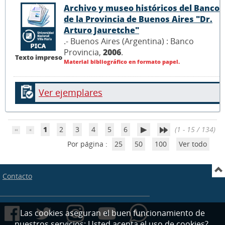
Archivo y museo históricos del Banco
de la Provincia de Buenos Aires "Dr.
Arturo Jauretche"
.- Buenos Aires (Argentina) : Banco
Provincia,
2006
.
Texto impreso
Material bibliográfico en formato papel.
Ver ejemplares
1
2
3
4
5
6
(1 - 15 / 134)
Por página :
25
50
100
Ver todo
Contacto
Las cookies aseguran el buen funcionamiento de
nuestros servicios; Usted acepta el uso de cookies?.