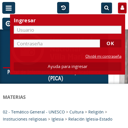
Ingresar
Olvidé mi contraseña
Ayuda para ingresar
MATERIAS
02 - Temático General - UNESCO
>
Cultura
>
Religión
>
Instituciones religiosas
>
Iglesia
>
Relación Iglesia-Estado