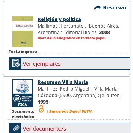
Reservar
Religión y política
Mallimaci, Fortunato .- Buenos Aires,
Argentina : Editorial Biblos,
2008
.
Material bibliográfico en formato papel.
Texto impreso
Ver ejemplares
Resumen Villa María
Martínez, Pedro Miguel .- Villa María,
Córdoba (5900, Argentina) : [el autor],
1995
.
Documento
| Repositorio Digital UNVM.
electrónico
Ver documento/s