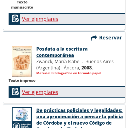
Texto
manuscrito
Ver ejemplares
Reservar
Posdata a la escritura
contemporánea
Zwanck, María Isabel .- Buenos Aires
(Argentina) : Áncora,
2008
.
Material bibliográfico en formato papel.
Texto impreso
Ver ejemplares
De prácticas policiales y legalidades:
una aproximación a pensar la policía
de Córdoba y el nuevo Código de