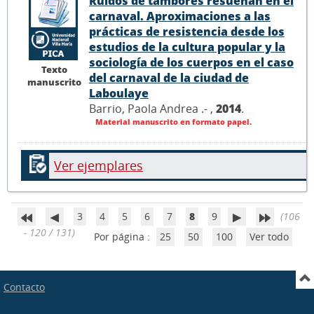
Ruidos de tambores resuenan en el
carnaval. Aproximaciones a las
prácticas de resistencia desde los
estudios de la cultura popular y la
sociología de los cuerpos en el caso
Texto
del carnaval de la ciudad de
manuscrito
Laboulaye
Barrio, Paola Andrea .- ,
2014
.
Material manuscrito en formato papel.
Ver ejemplares
3
4
5
6
7
8
9
(106
- 120 / 131)
Por página :
25
50
100
Ver todo
Contacto