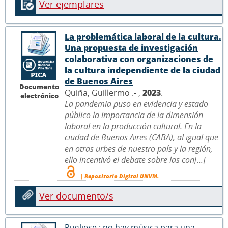
Ver ejemplares
La problemática laboral de la cultura.
Una propuesta de investigación
colaborativa con organizaciones de
la cultura independiente de la ciudad
de Buenos Aires
Documento
Quiña, Guillermo .- ,
2023
.
electrónico
La pandemia puso en evidencia y estado
público la importancia de la dimensión
laboral en la producción cultural. En la
ciudad de Buenos Aires (CABA), al igual que
en otras urbes de nuestro país y la región,
ello incentivó el debate sobre las con[...]
| Repositorio Digital UNVM.
Ver documento/s
Pugliese : no hay música para una