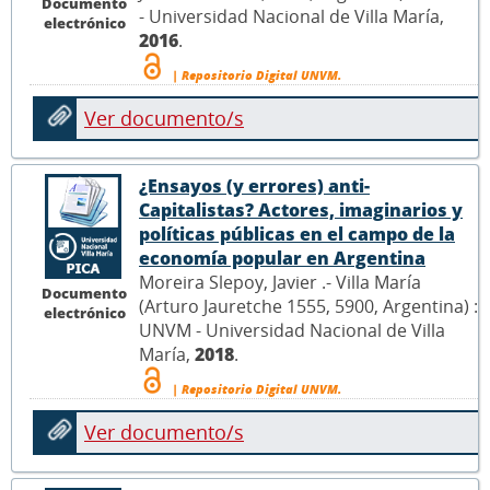
Documento
- Universidad Nacional de Villa María,
electrónico
2016
.
| Repositorio Digital UNVM.
Ver documento/s
¿Ensayos (y errores) anti-
Capitalistas? Actores, imaginarios y
políticas públicas en el campo de la
economía popular en Argentina
Moreira Slepoy, Javier .- Villa María
Documento
(Arturo Jauretche 1555, 5900, Argentina) :
electrónico
UNVM - Universidad Nacional de Villa
María,
2018
.
| Repositorio Digital UNVM.
Ver documento/s