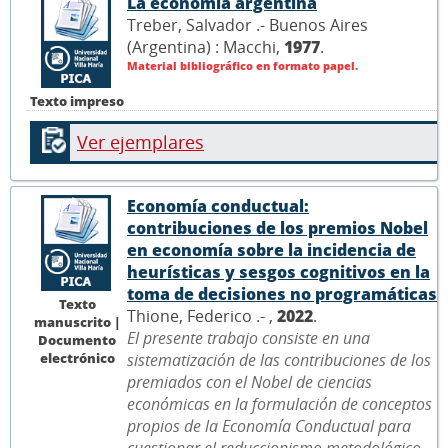
La economía argentina
Treber, Salvador .- Buenos Aires
(Argentina) : Macchi,
1977
.
Material bibliográfico en formato papel.
Texto impreso
Ver ejemplares
Economía conductual:
contribuciones de los premios Nobel
en economía sobre la incidencia de
heurísticas y sesgos cognitivos en la
toma de decisiones no programáticas
Texto
Thione, Federico .- ,
2022
.
manuscrito |
El presente trabajo consiste en una
Documento
electrónico
sistematización de las contribuciones de los
premiados con el Nobel de ciencias
económicas en la formulación de conceptos
propios de la Economía Conductual para
cuestionar el reduccionismo metodológico