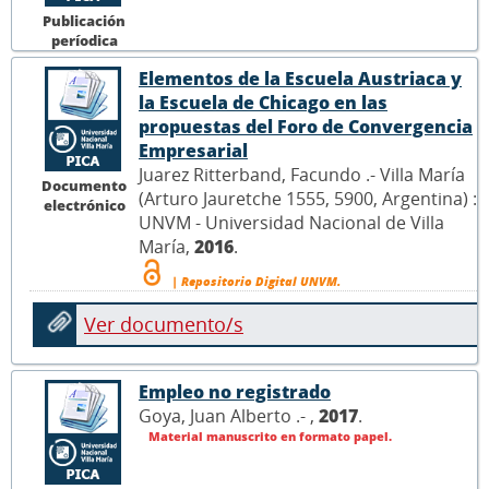
Publicación
períodica
Elementos de la Escuela Austriaca y
la Escuela de Chicago en las
propuestas del Foro de Convergencia
Empresarial
Juarez Ritterband, Facundo .- Villa María
Documento
(Arturo Jauretche 1555, 5900, Argentina) :
electrónico
UNVM - Universidad Nacional de Villa
María,
2016
.
| Repositorio Digital UNVM.
Ver documento/s
Empleo no registrado
Goya, Juan Alberto .- ,
2017
.
Material manuscrito en formato papel.