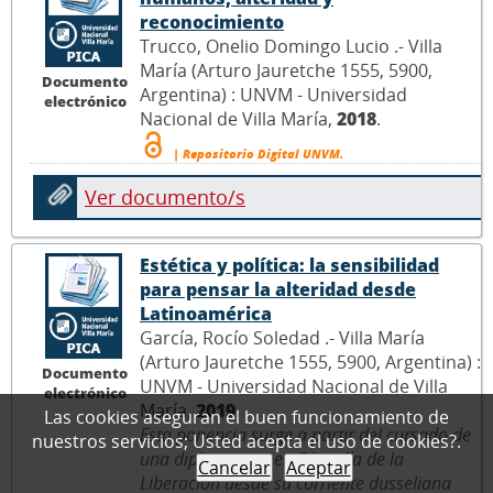
reconocimiento
Trucco, Onelio Domingo Lucio .- Villa
María (Arturo Jauretche 1555, 5900,
Documento
Argentina) : UNVM - Universidad
electrónico
Nacional de Villa María,
2018
.
| Repositorio Digital UNVM.
Ver documento/s
Estética y política: la sensibilidad
para pensar la alteridad desde
Latinoamérica
García, Rocío Soledad .- Villa María
(Arturo Jauretche 1555, 5900, Argentina) :
Documento
UNVM - Universidad Nacional de Villa
electrónico
María,
2019
.
Las cookies aseguran el buen funcionamiento de
Esta ponencia surge a partir del cursado de
nuestros servicios; Usted acepta el uso de cookies?.
una diplomatura en Filosofía de la
Cancelar
Aceptar
Liberación desde su corriente dusseliana