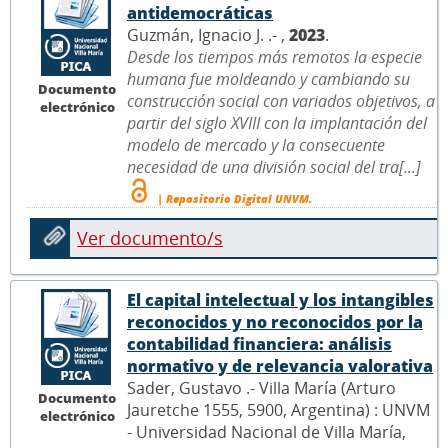
antidemocráticas
Guzmán, Ignacio J. .- ,
2023
.
Desde los tiempos más remotos la especie
humana fue moldeando y cambiando su
Documento
construcción social con variados objetivos, a
electrónico
partir del siglo XVIII con la implantación del
modelo de mercado y la consecuente
necesidad de una división social del tra[...]
| Repositorio Digital UNVM.
Ver documento/s
El capital intelectual y los intangibles
reconocidos y no reconocidos por la
contabilidad financiera: análisis
normativo y de relevancia valorativa
Sader, Gustavo .- Villa María (Arturo
Documento
Jauretche 1555, 5900, Argentina) : UNVM
electrónico
- Universidad Nacional de Villa María,