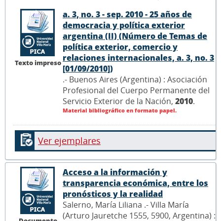
a. 3, no. 3 - sep. 2010 - 25 años de
democracia y política exterior
argentina (II) (Número de Temas de
política exterior, comercio y
relaciones internacionales, a. 3, no. 3
Texto impreso
[01/09/2010])
.- Buenos Aires (Argentina) : Asociación
Profesional del Cuerpo Permanente del
Servicio Exterior de la Nación,
2010
.
Material bibliográfico en formato papel.
Ver ejemplares
Acceso a la información y
transparencia económica, entre los
pronósticos y la realidad
Salerno, María Liliana .- Villa María
(Arturo Jauretche 1555, 5900, Argentina) :
Documento