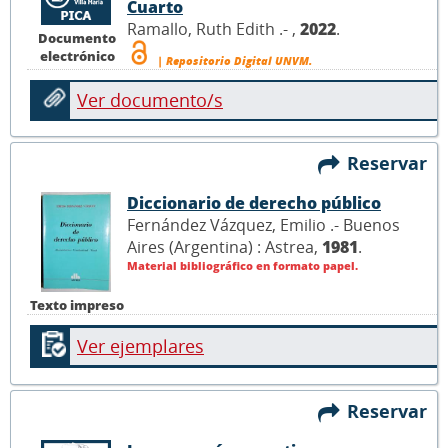
Cuarto
Ramallo, Ruth Edith .- ,
2022
.
Documento
electrónico
| Repositorio Digital UNVM.
Ver documento/s
Reservar
Diccionario de derecho público
Fernández Vázquez, Emilio .- Buenos
Aires (Argentina) : Astrea,
1981
.
Material bibliográfico en formato papel.
Texto impreso
Ver ejemplares
Reservar