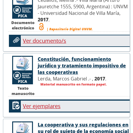
Ceballos, Melina .- Villa María (Arturo
Jauretche 1555, 5900, Argentina) : UNVM
- Universidad Nacional de Villa María,
2017
.
Documento
electrónico
| Repositorio Digital UNVM.
Ver documento/s
Constitución, funcionamiento
jurídico y tratamiento impositivo de
las cooperativas
Lerda, Marcos Gabriel .- ,
2017
.
Material manuscrito en formato papel.
Texto
manuscrito
Ver ejemplares
La cooperativa y sus regulaciones en
su rol de sujeto de la economía social