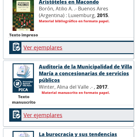
Aristóteles en Macondo
Borón, Atilio A. .- Buenos Aires
(Argentina) : Luxemburg,
2015
.
Material bibliográfico en formato papel.
Texto impreso
Ver ejemplares
Auditoria de la Municipalidad de Villa
María a concesionarias de servicios
públicos
Winter, Alina del Valle .- ,
2017
.
Material manuscrito en formato papel.
Texto
manuscrito
Ver ejemplares
La burocracia y sus tendencias