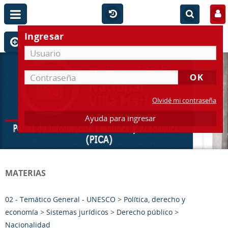
Ingresar
Olvidé mi contraseña
Ayuda para ingresar
MATERIAS
02 - Temático General - UNESCO
>
Política, derecho y
economía
>
Sistemas jurídicos
>
Derecho público
>
Nacionalidad