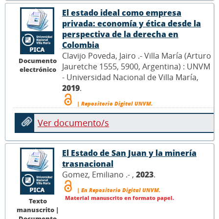
El estado ideal como empresa
privada: economía y ética desde la
perspectiva de la derecha en
Colombia
Clavijo Poveda, Jairo .- Villa María (Arturo
Documento
Jauretche 1555, 5900, Argentina) : UNVM
electrónico
- Universidad Nacional de Villa María,
2019
.
| Repositorio Digital UNVM.
Ver documento/s
El Estado de San Juan y la minería
trasnacional
Gomez, Emiliano .- ,
2023
.
| En Repositorio Digital UNVM.
Material manuscrito en formato papel.
Texto
manuscrito |
Documento