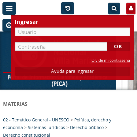
Ingresar
Olvidé mi contraseña
Ayuda para ingresar
MATERIAS
02 - Temático General - UNESCO
>
Política, derecho y
economía
>
Sistemas jurídicos
>
Derecho público
>
Derecho constitucional