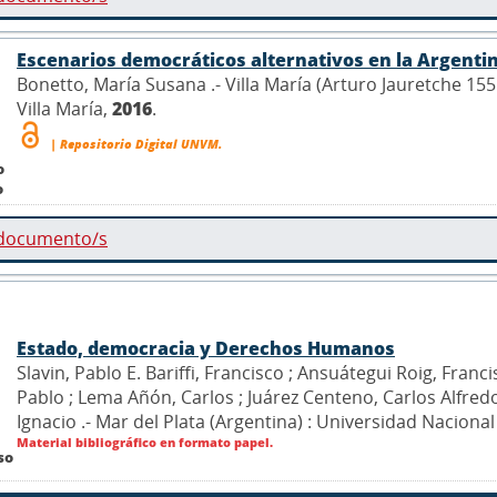
Escenarios democráticos alternativos en la Argenti
Bonetto, María Susana .- Villa María (Arturo Jauretche 15
Villa María,
2016
.
| Repositorio Digital UNVM.
o
o
 documento/s
Estado, democracia y Derechos Humanos
Slavin, Pablo E. Bariffi, Francisco ; Ansuátegui Roig, Franci
Pablo ; Lema Añón, Carlos ; Juárez Centeno, Carlos Alfre
Ignacio .- Mar del Plata (Argentina) : Universidad Nacional
Material bibliográfico en formato papel.
so