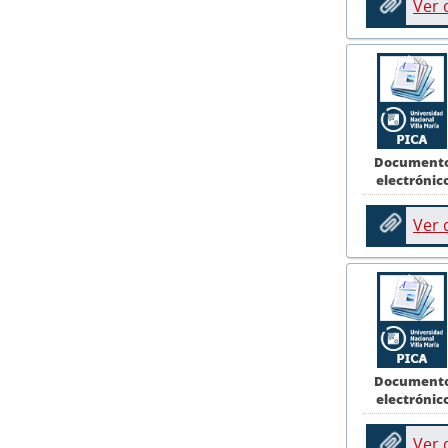
Ver
Document
electrónic
Ver
Document
electrónic
Ver