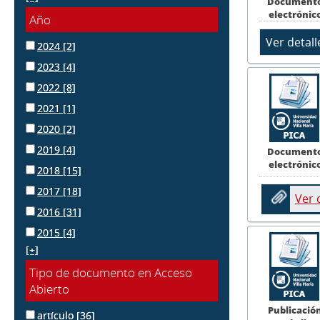
Document
electrónic
Año
2024
[2]
2023
[4]
2022
[8]
2021
[1]
2020
[2]
2019
[4]
Document
electrónic
2018
[15]
2017
[18]
Ver
2016
[31]
2015
[4]
[+]
Tipo de documento en Acceso
Abierto
Publicació
artículo
[36]