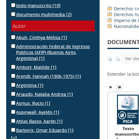
texto manuscrito
[19]
Derechos civ
documento multimedia
[2]
Derechos 
Imperio de l
Autor
Nacionalid
Abuh, Cinthya Melisa
[1]
DOCUMENTS
Administración Federal de Ingresos
Públicos (AFIP) (Buenos Aires,
Argentina)
[1]
Ver do
Ambort, Matilde
[1]
Extender la b
Arendt, Hannah (1906-1975)
[1]
Argentina
[1]
Ariaudo, Natalia Andrea
[1]
Asmus, Rocío
[1]
Aspinwall, Ayelén
[1]
Attias Basso, Aarón
[1]
Texto
Barberis, Omar Eduardo
[1]
manuscrito
[+]