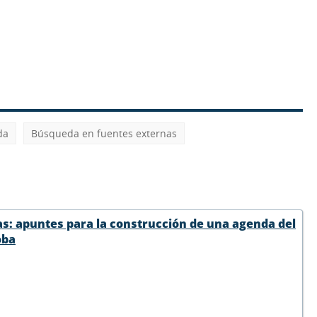
da
Búsqueda en fuentes externas
icas: apuntes para la construcción de una agenda del
oba