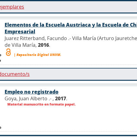
ejemplares
Elementos de la Escuela Austriaca y la Escuela de C
Empresarial
Juarez Ritterband, Facundo .- Villa María (Arturo Jauretc
de Villa María,
2016
.
o
| Repositorio Digital UNVM.
o
 documento/s
Empleo no registrado
Goya, Juan Alberto .- ,
2017
.
Material manuscrito en formato papel.
o