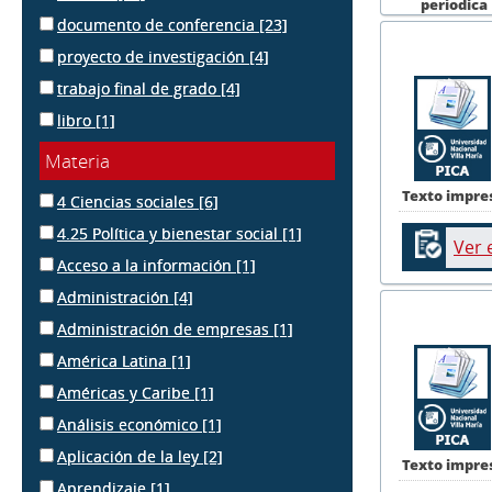
períodica
documento de conferencia
[23]
proyecto de investigación
[4]
trabajo final de grado
[4]
libro
[1]
Materia
Texto impre
4 Ciencias sociales
[6]
4.25 Política y bienestar social
[1]
Ver 
Acceso a la información
[1]
Administración
[4]
Administración de empresas
[1]
América Latina
[1]
Américas y Caribe
[1]
Análisis económico
[1]
Aplicación de la ley
[2]
Texto impre
Aprendizaje
[1]