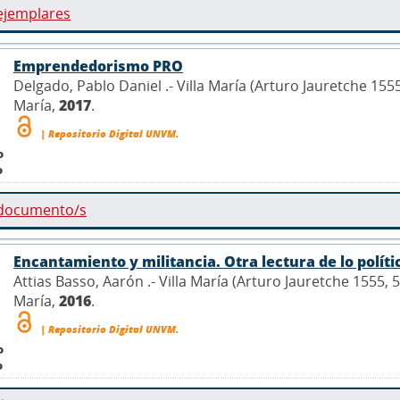
ejemplares
Emprendedorismo PRO
Delgado, Pablo Daniel .- Villa María (Arturo Jauretche 155
María,
2017
.
| Repositorio Digital UNVM.
o
o
 documento/s
Encantamiento y militancia. Otra lectura de lo políti
Attias Basso, Aarón .- Villa María (Arturo Jauretche 1555,
María,
2016
.
| Repositorio Digital UNVM.
o
o