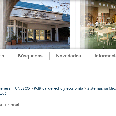
es
Búsquedas
Novedades
Informac
General - UNESCO
>
Política, derecho y economía
>
Sistemas jurídic
tución
titucional