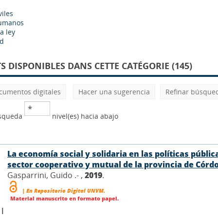
iles
humanos
a ley
ad
 DISPONIBLES DANS CETTE CATÉGORIE (145)
cumentos digitales
Hacer una sugerencia
Refinar búsque
úsqueda
nivel(es) hacia abajo
La economía social y solidaria en las políticas públ
sector cooperativo y mutual de la provincia de Córd
Gasparrini, Guido .- ,
2019
.
| En Repositorio Digital UNVM.
Material manuscrito en formato papel.
 |