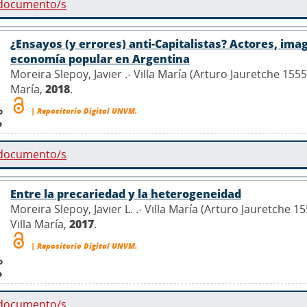
 documento/s
¿Ensayos (y errores) anti-Capitalistas? Actores, imag
economía popular en Argentina
Moreira Slepoy, Javier .- Villa María (Arturo Jauretche 155
María,
2018
.
o
| Repositorio Digital UNVM.
o
 documento/s
Entre la precariedad y la heterogeneidad
Moreira Slepoy, Javier L. .- Villa María (Arturo Jauretche
Villa María,
2017
.
| Repositorio Digital UNVM.
o
o
 documento/s