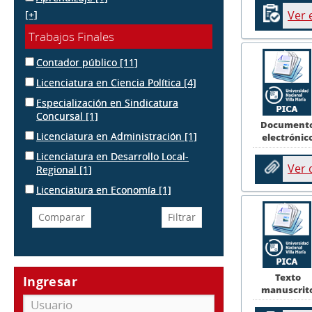
Ver 
[+]
Trabajos Finales
Contador público
[11]
Licenciatura en Ciencia Política
[4]
Especialización en Sindicatura
Concursal
[1]
Document
Licenciatura en Administración
[1]
electrónic
Licenciatura en Desarrollo Local-
Ver
Regional
[1]
Licenciatura en Economía
[1]
Texto
Ingresar
manuscrit