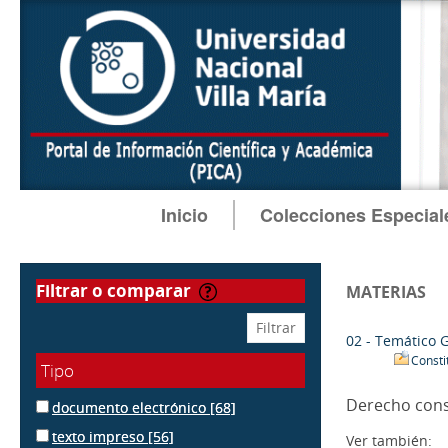
Inicio
Colecciones Especial
filtrar o comparar
MATERIAS
02 - Temático 
Consti
Tipo
Derecho cons
documento electrónico
[68]
texto impreso
[56]
Ver también: