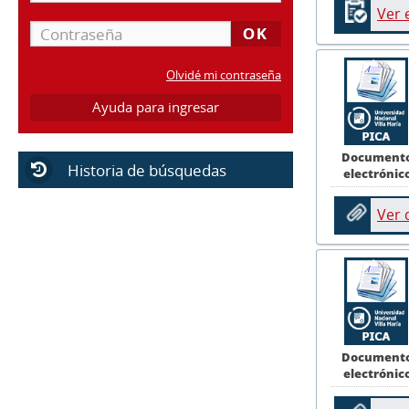
Ver 
Olvidé mi contraseña
Ayuda para ingresar
Document
Historia de búsquedas
electrónic
Ver
Document
electrónic