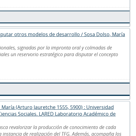
disputar otros modelos de desarrollo / Sosa Dolso, María
ionales, signadas por la impronta oral y colmadas de
riales un reservorio estratégico para disputar el concepto
a María (Arturo Jauretche 1555, 5900) : Universidad
 Ciencias Sociales. LARED Laboratorio Académico de
usca revalorizar la producción de conocimiento de cada
la instancia de realización del TFG. Además, acompaña los