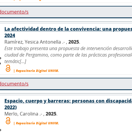
 documento/s
La afectividad dentro de la convivencia: una propue
2024
Ramírez, Yesica Antonella .- ,
2025
.
Este trabajo presenta una propuesta de intervención desarroll
ciudad de Pergamino, como parte de las prácticas profesionales
o
temátic[...]
o
| Repositorio Digital UNVM.
 documento/s
Espacio, cuerpo y barreras: personas con discapacida
2022)
Merlo, Carolina .- ,
2025
.
| Repositorio Digital UNVM.
o