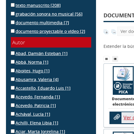
texto manuscrito
[208]
grabación sonora no musical
[56]
DOCUMENTS
documento multimedia
[7]
documento proyectable o vídeo
[2]
Ver do
Autor
Extender la b
Abad, Damián Esteban
[1]
Abbá, Norma
[1]
Aboites, Hugo
[1]
Abusamra, Valeria
[4]
Accastello, Eduardo Luis
[1]
Acevedo, Fernanda
[1]
Document
electrónic
Acevedo, Patricia
[1]
Achával, Lucía
[1]
Ver
Achilli, Elena Libia
[1]
Aciar, Marta Jorgelina
[1]