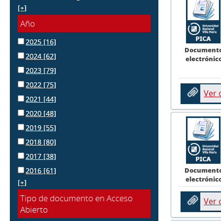
[+]
Año
2025
[16]
Document
2024
[62]
electrónic
2023
[79]
2022
[75]
Ver
2021
[44]
2020
[48]
2019
[55]
2018
[80]
2017
[38]
Document
2016
[61]
electrónic
[+]
Tipo de documento en Acceso
Ver
Abierto