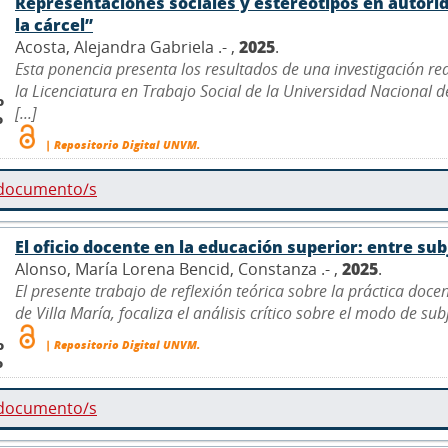
Representaciones sociales y estereotipos en autor
la cárcel”
Acosta, Alejandra Gabriela .- ,
2025
.
Esta ponencia presenta los resultados de una investigación r
la Licenciatura en Trabajo Social de la Universidad Nacional 
o
[...]
o
| Repositorio Digital UNVM.
 documento/s
El oficio docente en la educación superior: entre su
Alonso, María Lorena Bencid, Constanza .- ,
2025
.
El presente trabajo de reflexión teórica sobre la práctica doce
de Villa María, focaliza el análisis crítico sobre el modo de sub
o
| Repositorio Digital UNVM.
o
 documento/s