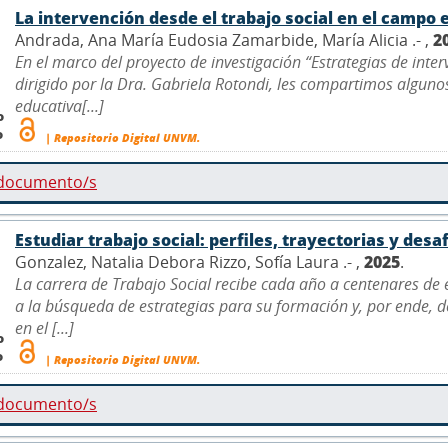
La intervención desde el trabajo social en el campo 
Andrada, Ana María Eudosia Zamarbide, María Alicia .- ,
2
En el marco del proyecto de investigación “Estrategias de inter
dirigido por la Dra. Gabriela Rotondi, les compartimos algunos
educativa[...]
o
o
| Repositorio Digital UNVM.
 documento/s
Estudiar trabajo social: perfiles, trayectorias y desa
Gonzalez, Natalia Debora Rizzo, Sofía Laura .- ,
2025
.
La carrera de Trabajo Social recibe cada año a centenares de
a la búsqueda de estrategias para su formación y, por ende, 
en el [...]
o
o
| Repositorio Digital UNVM.
 documento/s