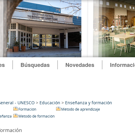
es
Búsquedas
Novedades
Informac
General - UNESCO
>
Educación
>
Enseñanza y formación
Formación
Método de aprendizaje
eñanza
Método de formación
formación