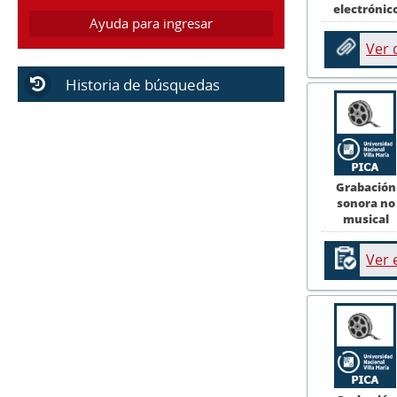
electrónic
Ayuda para ingresar
Ver
Historia de búsquedas
Grabación
sonora no
musical
Ver 