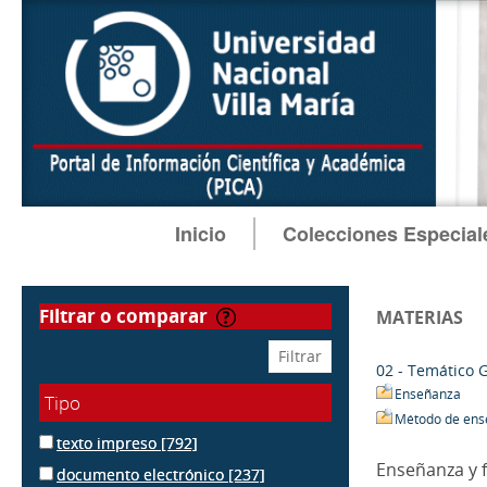
Inicio
Colecciones Especial
filtrar o comparar
MATERIAS
02 - Temático 
Enseñanza
Tipo
Método de ens
texto impreso
[792]
Enseñanza y 
documento electrónico
[237]