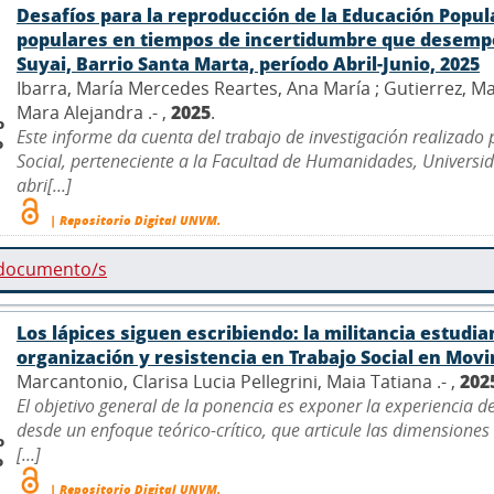
Desafíos para la reproducción de la Educación Popul
populares en tiempos de incertidumbre que desempe
Suyai, Barrio Santa Marta, período Abril-Junio, 2025
Ibarra, María Mercedes Reartes, Ana María ; Gutierrez, Ma
Mara Alejandra .- ,
2025
.
o
Este informe da cuenta del trabajo de investigación realizado
o
Social, perteneciente a la Facultad de Humanidades, Univers
abri[...]
| Repositorio Digital UNVM.
 documento/s
Los lápices siguen escribiendo: la militancia estudia
organización y resistencia en Trabajo Social en Mov
Marcantonio, Clarisa Lucia Pellegrini, Maia Tatiana .- ,
202
El objetivo general de la ponencia es exponer la experiencia d
desde un enfoque teórico-crítico, que articule las dimensiones 
o
[...]
o
| Repositorio Digital UNVM.