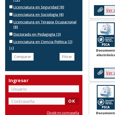
Licenciatura en Seguridad
[8]
Ver
Licenciatura en Sociología
[8]
Licenciatura en Terapia Ocupacional
[8]
Doctorado en Pedagogía
[3]
Licenciatura en Ciencia Política
[2]
[+]
Document
electrónic
Ver
Ingresar
Document
Olvidé mi contraseña