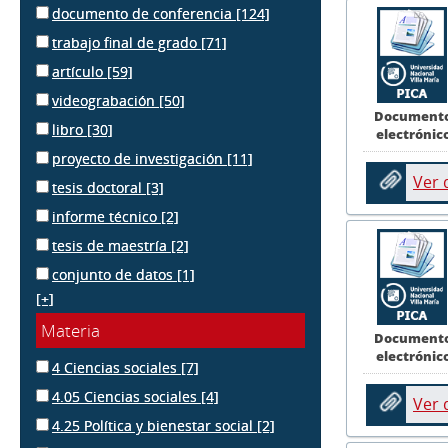
documento de conferencia
[124]
trabajo final de grado
[71]
artículo
[59]
videograbación
[50]
Document
libro
[30]
electrónic
proyecto de investigación
[11]
Ver
tesis doctoral
[3]
informe técnico
[2]
tesis de maestría
[2]
conjunto de datos
[1]
[+]
Materia
Document
electrónic
4 Ciencias sociales
[7]
4.05 Ciencias sociales
[4]
Ver
4.25 Política y bienestar social
[2]