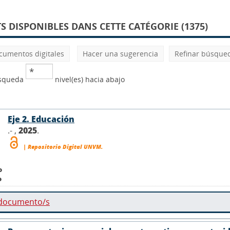
 DISPONIBLES DANS CETTE CATÉGORIE (1375)
cumentos digitales
Hacer una sugerencia
Refinar búsque
úsqueda
nivel(es) hacia abajo
Eje 2. Educación
.- ,
2025
.
| Repositorio Digital UNVM.
o
o
 documento/s