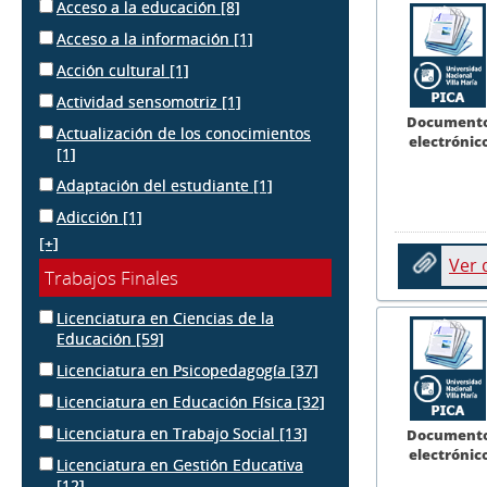
Acceso a la educación
[8]
Acceso a la información
[1]
Acción cultural
[1]
Actividad sensomotriz
[1]
Document
Actualización de los conocimientos
electrónic
[1]
Adaptación del estudiante
[1]
Adicción
[1]
[+]
Ver
Trabajos Finales
Licenciatura en Ciencias de la
Educación
[59]
Licenciatura en Psicopedagogía
[37]
Licenciatura en Educación Física
[32]
Licenciatura en Trabajo Social
[13]
Document
electrónic
Licenciatura en Gestión Educativa
[12]