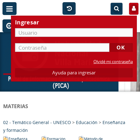
Ingresar
Olvidé mi contraseña
Ayuda para ingresar
MATERIAS
02 - Temático General - UNESCO
>
Educación
>
Enseñanza
y formación
Enseñanza
Formación
Método de