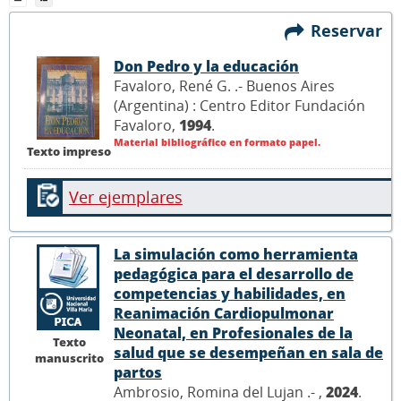
Reservar
Don Pedro y la educación
Favaloro, René G. .- Buenos Aires
(Argentina) : Centro Editor Fundación
Favaloro,
1994
.
Material bibliográfico en formato papel.
Texto impreso
Ver ejemplares
La simulación como herramienta
pedagógica para el desarrollo de
competencias y habilidades, en
Reanimación Cardiopulmonar
Neonatal, en Profesionales de la
Texto
salud que se desempeñan en sala de
manuscrito
partos
Ambrosio, Romina del Lujan .- ,
2024
.