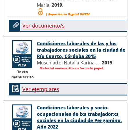
María,
2019
.
| Repositorio Digital UNVM.
Ver documento/s
Condiciones laborales de las y los
trabajadores sociales en la ciudad de
Río Cuarto, Córdoba 2015
Muschiatto, Natalia Karina .- ,
2015
.
Material manuscrito en formato papel.
Texto
manuscrito
Ver ejemplares
Condiciones laborales y socio-
ocupacionales de lxs trabajadorxs
sociales en la ciudad de Pergamino.
Año 2022