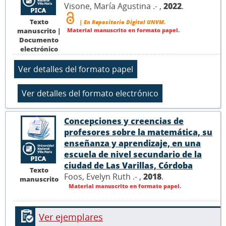
Visone, María Agustina .- ,
2022
.
Texto
| En Repositorio Digital UNVM.
Material manuscrito en formato papel.
manuscrito |
Documento
electrónico
Concepciones y creencias de
profesores sobre la matemática, su
enseñanza y aprendizaje, en una
escuela de nivel secundario de la
ciudad de Las Varillas, Córdoba
Texto
Foos, Evelyn Ruth .- ,
2018
.
manuscrito
Material manuscrito en formato papel.
Ver ejemplares