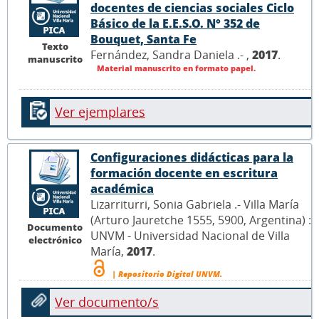
docentes de ciencias sociales Ciclo
Básico de la E.E.S.O. N° 352 de
Bouquet, Santa Fe
Texto
Fernández, Sandra Daniela .- ,
2017
.
manuscrito
Material manuscrito en formato papel.
Ver ejemplares
Configuraciones didácticas para la
formación docente en escritura
académica
Lizarriturri, Sonia Gabriela .- Villa María
(Arturo Jauretche 1555, 5900, Argentina) :
Documento
UNVM - Universidad Nacional de Villa
electrónico
María,
2017
.
| Repositorio Digital UNVM.
Ver documento/s