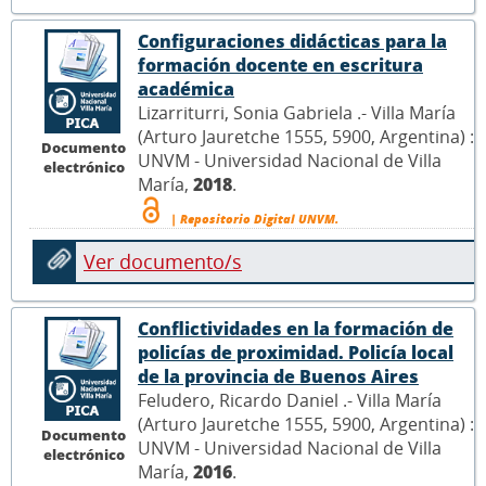
Configuraciones didácticas para la
formación docente en escritura
académica
Lizarriturri, Sonia Gabriela .- Villa María
(Arturo Jauretche 1555, 5900, Argentina) :
Documento
UNVM - Universidad Nacional de Villa
electrónico
María,
2018
.
| Repositorio Digital UNVM.
Ver documento/s
Conflictividades en la formación de
policías de proximidad. Policía local
de la provincia de Buenos Aires
Feludero, Ricardo Daniel .- Villa María
(Arturo Jauretche 1555, 5900, Argentina) :
Documento
UNVM - Universidad Nacional de Villa
electrónico
María,
2016
.