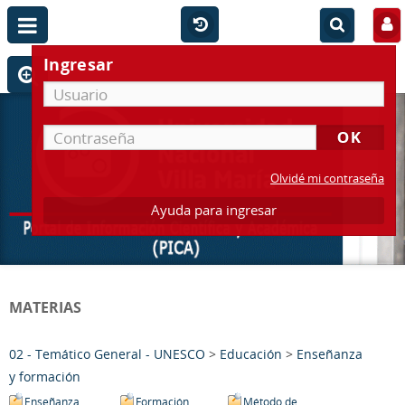
Ingresar
Olvidé mi contraseña
Ayuda para ingresar
MATERIAS
02 - Temático General - UNESCO
>
Educación
>
Enseñanza
y formación
Enseñanza
Formación
Método de