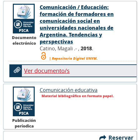
Comunicación / Educación:
formación de formadores en
comunicación social en
universidades nacionales de
Argentina. Tendencias y
Documento
perspectivas
electrónico
Catino, Magali .- ,
2018
.
| Repositorio Digital UNVM.
Ver documento/s
Comunicación educativa
Material bibliográfico en formato papel.
Publicación
períodica
Reservar