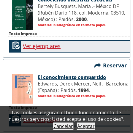
Bertely Busquets, María .- México DF
(Rubén Darío 118, col. Moderna, 03510,
México) : Paidós,
2000
.
Material bibliográfico en formato papel.
Texto impreso
Ver ejemplares
Reservar
El conocimiento compartido
Edwards, Derek Mercer, Neil .- Barcelona
(España) : Paidós,
1994
.
Material bibliográfico en formato papel.
Texto impreso
Las cookies aseguran el buen funcionamiento de
nuestros servicios; Usted acepta el uso de cookies?.
Ver ejemplares
Cancelar
Aceptar