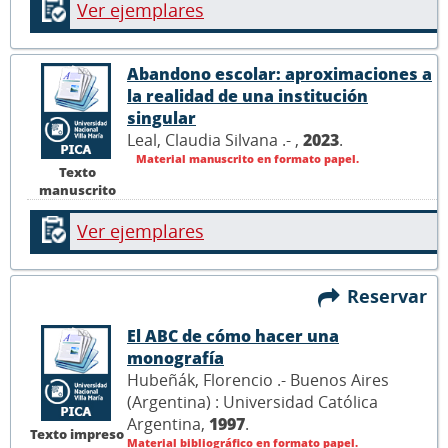
Ver ejemplares
Abandono escolar: aproximaciones a
la realidad de una institución
singular
Leal, Claudia Silvana .- ,
2023
.
Material manuscrito en formato papel.
Texto
manuscrito
Ver ejemplares
Reservar
El ABC de cómo hacer una
monografía
Hubeñák, Florencio .- Buenos Aires
(Argentina) : Universidad Católica
Argentina,
1997
.
Texto impreso
Material bibliográfico en formato papel.