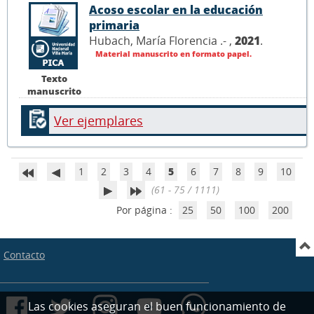
Acoso escolar en la educación
primaria
Hubach, María Florencia .- ,
2021
.
Material manuscrito en formato papel.
Texto
manuscrito
Ver ejemplares
1
2
3
4
5
6
7
8
9
10
(61 - 75 / 1111)
Por página :
25
50
100
200
Contacto
Las cookies aseguran el buen funcionamiento de