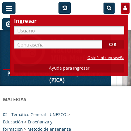
Ingresar
Olvidé mi contraseña
Ayuda para ingresar
MATERIAS
02 - Temático General - UNESCO
>
Educación
>
Enseñanza y
formación
>
Método de enseñanza