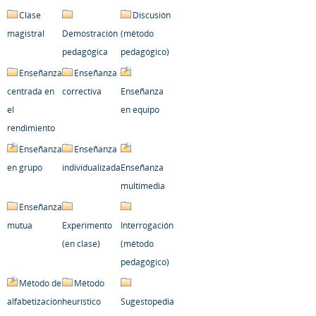
Clase
Discusión
magistral
Demostración
(método
pedagógica
pedagógico)
Enseñanza
Enseñanza
centrada en
correctiva
Enseñanza
el
en equipo
rendimiento
Enseñanza
Enseñanza
en grupo
individualizada
Enseñanza
multimedia
Enseñanza
mutua
Experimento
Interrogación
(en clase)
(método
pedagógico)
Método de
Método
alfabetización
heurístico
Sugestopedia