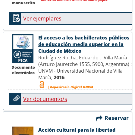
manuscrito
Ver ejemplares
El acceso a los bachilleratos públicos
de educación media superior en la
Ciudad de México
Rodríguez Rocha, Eduardo .- Villa María
(Arturo Jauretche 1555, 5900, Argentina) :
Documento
UNVM - Universidad Nacional de Villa
electrónico
María,
2016
.
| Repositorio Digital UNVM.
Ver documento/s
Reservar
Acción cultural para la libertad