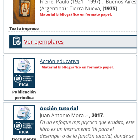
Freire, Paulo (1921 - 1997) .- Buenos Aires
(Argentina) : Tierra Nueva,
[1975]
.
Material bibliográfico en formato papel.
Texto impreso
Ver ejemplares
Acción educativa
Material bibliográfico en formato papel.
Publicación
períodica
Acción tutorial
Juan Antonio Mora .- ,
2017
.
En un enfoque m¡s pr¡ctico que erudito, este
libro es un instrumento ºtil para el
desempe+o de la funci3n tutorial, donde se
Documento