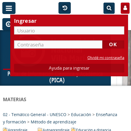
Ingresar
Olvidé mi contraseña
Ayuda para ingresar
MATERIAS
02 - Temático General - UNESCO
>
Educación
>
Enseñanza
y formación
>
Método de aprendizaje
Aprendizaje
Autoaprendizaje
Educación a distancia