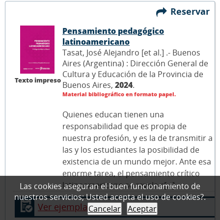
Reservar
Pensamiento pedagógico
latinoamericano
Tasat, José Alejandro [et al.] .- Buenos
Aires (Argentina) : Dirección General de
Cultura y Educación de la Provincia de
Texto impreso
Buenos Aires,
2024
.
Material bibliográfico en formato papel.
Quienes educan tienen una
responsabilidad que es propia de
nuestra profesión, y es la de transmitir a
las y los estudiantes la posibilidad de
existencia de un mundo mejor. Ante esa
enorme tarea, el pensamiento crítico
latinoamericano se revela c[...]
Las cookies aseguran el buen funcionamiento de
nuestros servicios; Usted acepta el uso de cookies?.
Ver ejemplares
Cancelar
Aceptar