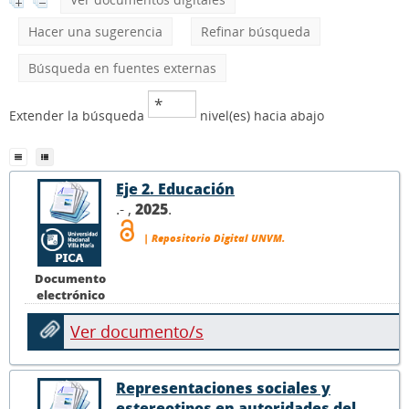
Hacer una sugerencia
Refinar búsqueda
Búsqueda en fuentes externas
Extender la búsqueda
nivel(es) hacia abajo
Eje 2. Educación
.- ,
2025
.
| Repositorio Digital UNVM.
Documento
electrónico
Ver documento/s
Representaciones sociales y
estereotipos en autoridades del