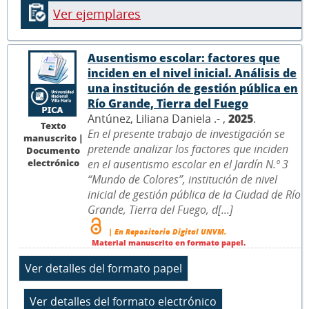
Ver ejemplares
Ausentismo escolar: factores que
inciden en el nivel inicial. Análisis de
una institución de gestión pública en
Río Grande, Tierra del Fuego
Antúnez, Liliana Daniela .- ,
2025
.
Texto
En el presente trabajo de investigación se
manuscrito |
pretende analizar los factores que inciden
Documento
electrónico
en el ausentismo escolar en el Jardín N.º 3
“Mundo de Colores”, institución de nivel
inicial de gestión pública de la Ciudad de Río
Grande, Tierra del Fuego, d[...]
| En Repositorio Digital UNVM.
Material manuscrito en formato papel.