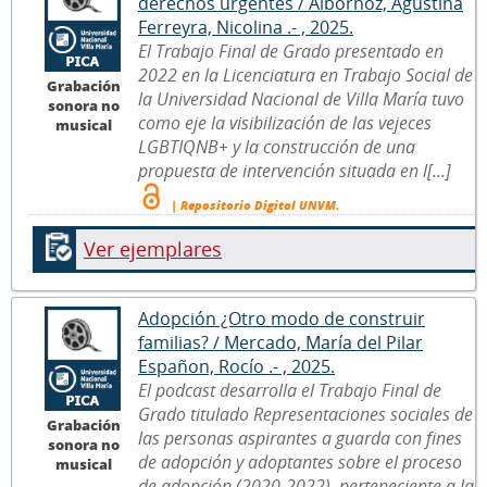
derechos urgentes / Albornoz, Agustina
Ferreyra, Nicolina .- , 2025.
El Trabajo Final de Grado presentado en
2022 en la Licenciatura en Trabajo Social de
Grabación
la Universidad Nacional de Villa María tuvo
sonora no
como eje la visibilización de las vejeces
musical
LGBTIQNB+ y la construcción de una
propuesta de intervención situada en l[...]
| Repositorio Digital UNVM.
Ver ejemplares
Adopción ¿Otro modo de construir
familias? / Mercado, María del Pilar
Españon, Rocío .- , 2025.
El podcast desarrolla el Trabajo Final de
Grado titulado Representaciones sociales de
Grabación
las personas aspirantes a guarda con fines
sonora no
de adopción y adoptantes sobre el proceso
musical
de adopción (2020-2022), perteneciente a la