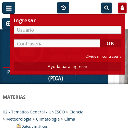
Ingresar
Olvidé mi contraseña
Ayuda para ingresar
MATERIAS
02 - Temático General - UNESCO
>
Ciencia
>
Meteorología
>
Climatología
>
Clima
Datos climáticos