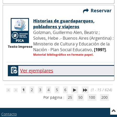
Reservar
Historias de guardaparques,
pobladores y viajeros
Golzman, Guillermo Alen, Beatriz ;
Solves, Hebe .- Buenos Aires (Argentina) :
Ministerio de Cultura y Educación de la
Texto impreso
Nación - Plan Social Educativo,
[199?]
.
Material bibliográfico en formato papel.
Ver ejemplares
1
2
3
4
5
6
(1 - 15 / 624)
Por página :
25
50
100
200
Contacto